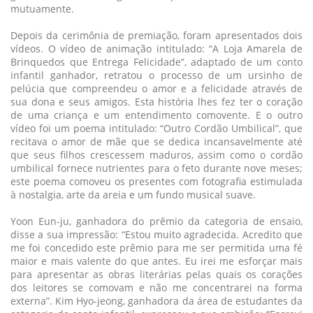
mutuamente.
Depois da cerimônia de premiação, foram apresentados dois
vídeos. O vídeo de animação intitulado: “A Loja Amarela de
Brinquedos que Entrega Felicidade”, adaptado de um conto
infantil ganhador, retratou o processo de um ursinho de
pelúcia que compreendeu o amor e a felicidade através de
sua dona e seus amigos. Esta história lhes fez ter o coração
de uma criança e um entendimento comovente. E o outro
vídeo foi um poema intitulado: “Outro Cordão Umbilical”, que
recitava o amor de mãe que se dedica incansavelmente até
que seus filhos crescessem maduros, assim como o cordão
umbilical fornece nutrientes para o feto durante nove meses;
este poema comoveu os presentes com fotografia estimulada
à nostalgia, arte da areia e um fundo musical suave.
Yoon Eun-ju, ganhadora do prêmio da categoria de ensaio,
disse a sua impressão: “Estou muito agradecida. Acredito que
me foi concedido este prêmio para me ser permitida uma fé
maior e mais valente do que antes. Eu irei me esforçar mais
para apresentar as obras literárias pelas quais os corações
dos leitores se comovam e não me concentrarei na forma
externa”. Kim Hyo-jeong, ganhadora da área de estudantes da