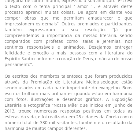
categoria de conto infantil, expressou a sua ambição: “Escrevi
o texto com o tema principal ‘ amor ’ , e através deste
processo aprendi muitas coisas. De agora em diante vou
compor obras que me permitam amadurecer e que
impressionem os demais”. Outros premiados e participantes
também expressaram a sua resolução: “Já que
compreendemos a importância da missão literária, sendo
comparados com profetas como Isaías e Jeremias, nos
sentimos responsáveis e animados. Desejamos entregar
felicidade e emoção a mais pessoas com a literatura do
Espírito Santo conforme o coração de Deus, e não ao do nosso
pensamento”.
Os escritos dos membros talentosos que foram produzidos
através da Premiação de Literatura Melquisedeque estão
sendo usados em cada parte importante do evangelho. Bons
escritos brilham mais brilhantes quando estão em harmonia
com fotos, ilustrações e desenhos gráficos. A Exposição
Literária e Fotográfica “Nossa Mãe” que iniciou em junho de
2013, trouxe numerosas respostas positivas em todas as
esferas da vida, e foi realizada em 28 cidades da Coreia com o
número total de 330 mil visitantes, também é o resultado da
harmonia de muitos campos diferentes.