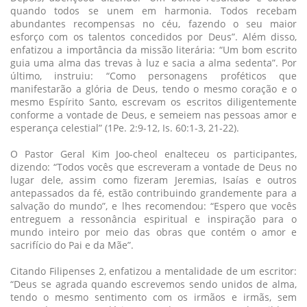
quando todos se unem em harmonia. Todos recebam
abundantes recompensas no céu, fazendo o seu maior
esforço com os talentos concedidos por Deus”. Além disso,
enfatizou a importância da missão literária: “Um bom escrito
guia uma alma das trevas à luz e sacia a alma sedenta”. Por
último, instruiu: “Como personagens proféticos que
manifestarão a glória de Deus, tendo o mesmo coração e o
mesmo Espírito Santo, escrevam os escritos diligentemente
conforme a vontade de Deus, e semeiem nas pessoas amor e
esperança celestial” (1Pe. 2:9-12, Is. 60:1-3, 21-22).
O Pastor Geral Kim Joo-cheol enalteceu os participantes,
dizendo: “Todos vocês que escreveram a vontade de Deus no
lugar dele, assim como fizeram Jeremias, Isaías e outros
antepassados da fé, estão contribuindo grandemente para a
salvação do mundo”, e lhes recomendou: “Espero que vocês
entreguem a ressonância espiritual e inspiração para o
mundo inteiro por meio das obras que contém o amor e
sacrifício do Pai e da Mãe”.
Citando Filipenses 2, enfatizou a mentalidade de um escritor:
“Deus se agrada quando escrevemos sendo unidos de alma,
tendo o mesmo sentimento com os irmãos e irmãs, sem