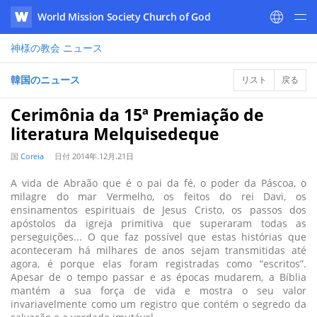
World Mission Society Church of God
WATV
神様の教会
ニュース
韓国のニュース
リスト
戻る
Cerimônia da 15ª Premiação de
literatura Melquisedeque
国
Coreia
日付
2014年.12月.21日
A vida de Abraão que é o pai da fé, o poder da Páscoa, o
milagre do mar Vermelho, os feitos do rei Davi, os
ensinamentos espirituais de Jesus Cristo, os passos dos
apóstolos da igreja primitiva que superaram todas as
perseguições... O que faz possível que estas histórias que
aconteceram há milhares de anos sejam transmitidas até
agora, é porque elas foram registradas como “escritos”.
Apesar de o tempo passar e as épocas mudarem, a Bíblia
mantém a sua força de vida e mostra o seu valor
invariavelmente como um registro que contém o segredo da