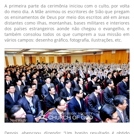
A primeira parte da cerimônia iniciou com o culto, por volta
do meio dia. A Mãe animou os escritores de Sião que pregam
os ensinamentos de Deus por meio dos escritos até em áreas
distantes como ilhas, montanhas, bases militares e interiores
dos países estrangeiros aonde não chegou o evangelho, e
também consolou todos os que cumprem a sua missão em
vários campos: desenho gráfico, fotografia, ilustrações, etc.
ⓒ 2014 WATV
Depois, abençoou dizendo: “Um bonito resultado é obtido