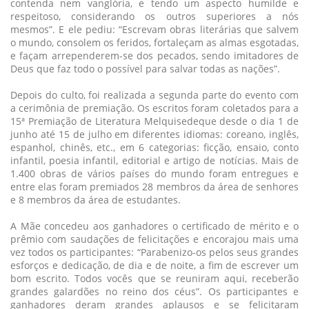
contenda nem vanglória, e tendo um aspecto humilde e
respeitoso, considerando os outros superiores a nós
mesmos”. E ele pediu: “Escrevam obras literárias que salvem
o mundo, consolem os feridos, fortaleçam as almas esgotadas,
e façam arrependerem-se dos pecados, sendo imitadores de
Deus que faz todo o possível para salvar todas as nações”.
Depois do culto, foi realizada a segunda parte do evento com
a cerimônia de premiação. Os escritos foram coletados para a
15ª Premiação de Literatura Melquisedeque desde o dia 1 de
junho até 15 de julho em diferentes idiomas: coreano, inglês,
espanhol, chinês, etc., em 6 categorias: ficção, ensaio, conto
infantil, poesia infantil, editorial e artigo de notícias. Mais de
1.400 obras de vários países do mundo foram entregues e
entre elas foram premiados 28 membros da área de senhores
e 8 membros da área de estudantes.
A Mãe concedeu aos ganhadores o certificado de mérito e o
prêmio com saudações de felicitações e encorajou mais uma
vez todos os participantes: “Parabenizo-os pelos seus grandes
esforços e dedicação, de dia e de noite, a fim de escrever um
bom escrito. Todos vocês que se reuniram aqui, receberão
grandes galardões no reino dos céus”. Os participantes e
ganhadores deram grandes aplausos e se felicitaram