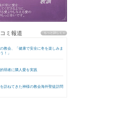
コミ報道
の教会、「健康で安全に冬を楽しみま
う！」
的弱者に隣人愛を実践
を訪ねてきた神様の教会海外聖徒訪問