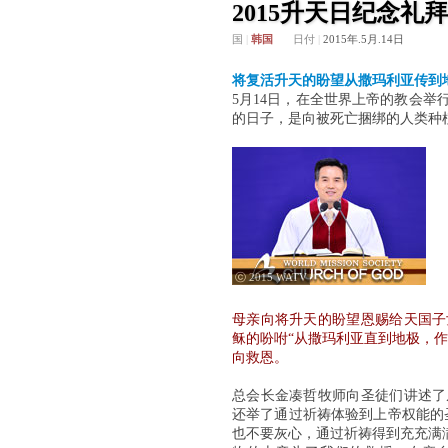
2015升天日纪念礼
国
|
韩国
日付
|
2015年.5月.14日
将复活升天的盼望从撒玛利亚传到
5月14日，在全世界上帝的教会举
的日子，是向被死亡捆绑的人类种
ⓒ 2015 WATV
母亲向将升天的盼望恩赐给天国子
稣的吩咐“从撒玛利亚直到地极，
向救恩。
总会长金凑哲牧师向圣徒们讲述了
还举了通过祈祷体验到上帝权能的
也不要灰心，通过祈祷得到充充满