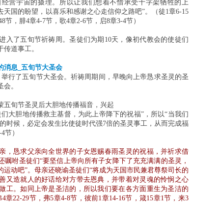
自经营宇宙的摄理。所以让我们想着不惜承受十字架牺牲的上
天国的盼望，以喜乐和感谢之心走信仰之路吧”。（徒1章6-15
48节，腓4章4-7节，歌4章2-6节，启8章3-4节）
进入了五旬节祈祷周。圣徒们为期10天，像初代教会的使徒们
于传道事工。
的消息_五旬节大圣会
日，举行了五旬节大圣会。祈祷周期间，早晚向上帝恳求圣灵的圣
圣会。
蒙五旬节圣灵后大胆地传播福音，兴起
徒们大胆地传播救主基督，为此上帝降下的祝福”，所以“当我们
亲的时候，必定会发生比使徒时代强7倍的圣灵事工，从而完成福
-4节）
亲，恳求父亲向全世界的子女恩赐春雨圣灵的祝福，并祈求借
还嘱咐圣徒们“要坚信上帝向所有子女降下了充充满满的圣灵，
的运动吧”。母亲还晓谕圣徒们“将成为天国市民兼君尊祭司长的
善又造就人的好话给对方带去恩典，并带着对灵魂的怜悯之心
做工。如同上帝是圣洁的，所以我们要在各方面重生为圣洁的
2-29节，弗5章4-8节，彼前1章14-16节，箴15章1节，来3