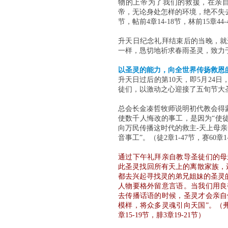
物的上帝为了我们的救援，在亲
帝，无论身处怎样的环境，绝不失去
节，帖前4章14-18节，林前15章44-
升天日纪念礼拜结束后的当晚，就
一样，恳切地祈求春雨圣灵，致力
以圣灵的能力，向全世界传扬救恩
升天日过后的第10天，即5月24
徒们，以激动之心迎接了五旬节大
总会长金凑哲牧师说明初代教会得
使数千人悔改的事工，是因为“使
向万民传播这时代的救主-天上母
音事工”。（徒2章1-47节，赛60章1
通过下午礼拜亲自教导圣徒们的母
此圣灵找回所有天上的离散家族，
都去兴起寻找灵的弟兄姐妹的圣灵
人物要格外留意言语。当我们用良
去传播话语的时候，圣灵才会亲自
模样，将众多灵魂引向天国”。（弗4章2
章15-19节，腓3章19-21节）