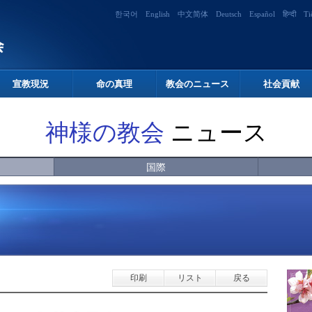
한국어
English
中文简体
Deutsch
Español
हिन्दी
Ti
宣教現況
命の真理
教会のニュース
社会貢献
神様の教会
ニュース
国際
印刷
リスト
戻る