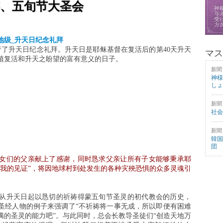
拜、五旬节大圣会
地级_升天日纪念礼拜
行了升天日纪念礼拜。升天日是耶稣基督在复活后的第40天升天
マス
植复活和升天之盼望的富有意义的日子。
新聞
神様
しょ
新聞
社会
新聞
韓国
団
女们的父亲献上了感谢，同时恳求父亲让所有子女能够秉承耶
作我的见证”，将因地球村到处发生的各种灾殃恐惧的众多灵魂引
从升天日起以恳切的祈祷得蒙五旬节圣灵的初代教会的历史，
圣经人物的例子来强调了“不祈祷将一事无成，所以即便有困难
满的圣灵的能力吧”。与此同时，总会长教导圣徒们“创造天地万