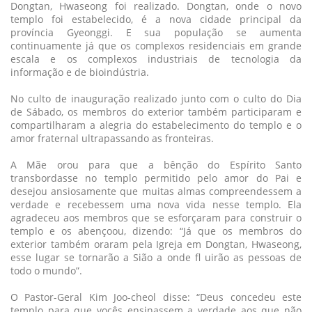
Dongtan, Hwaseong foi realizado. Dongtan, onde o novo
templo foi estabelecido, é a nova cidade principal da
província Gyeonggi. E sua população se aumenta
continuamente já que os complexos residenciais em grande
escala e os complexos industriais de tecnologia da
informação e de bioindústria.
No culto de inauguração realizado junto com o culto do Dia
de Sábado, os membros do exterior também participaram e
compartilharam a alegria do estabelecimento do templo e o
amor fraternal ultrapassando as fronteiras.
A Mãe orou para que a bênção do Espírito Santo
transbordasse no templo permitido pelo amor do Pai e
desejou ansiosamente que muitas almas compreendessem a
verdade e recebessem uma nova vida nesse templo. Ela
agradeceu aos membros que se esforçaram para construir o
templo e os abençoou, dizendo: “Já que os membros do
exterior também oraram pela Igreja em Dongtan, Hwaseong,
esse lugar se tornarão a Sião a onde fl uirão as pessoas de
todo o mundo”.
O Pastor-Geral Kim Joo-cheol disse: “Deus concedeu este
templo para que vocês ensinassem a verdade aos que não