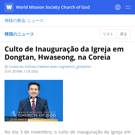
World Mission Society Church of God
WATV
神様の教会
ニュース
韓国のニュース
リスト
戻る
Culto de Inauguração da Igreja em
Dongtan, Hwaseong, na Coreia
国
Coreia do Sulhttp://admin.watv.org/admin_global/im
日付
2018年.11月.05日
ⓒ 2018 WATV
No dia 3 de novembro, o culto de inauguração da Igreja em