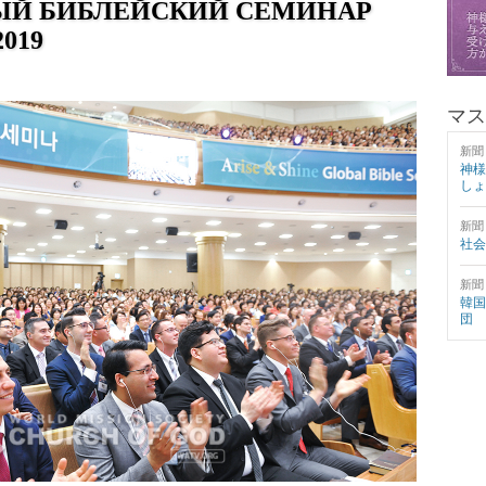
Й БИБЛЕЙСКИЙ СЕМИНАР
2019
マス
新聞
神様
しょ
新聞
社会
新聞
韓国
団