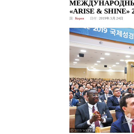
МЕЖДУНАРОДНЫ
«ARISE & SHINE» 
国
|
Корея
日付
|
2019年.5月.24日
ⓒ 2019 WATV