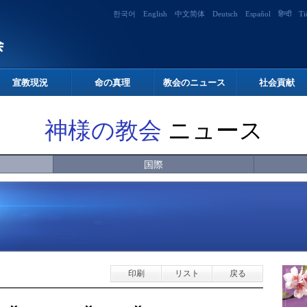
한국어
English
中文简体
Deutsch
Español
हिन्दी
Ti
宣教現況
命の真理
教会のニュース
社会貢献
神様の教会
ニュース
国際
印刷
リスト
戻る