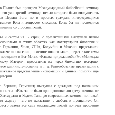
 в Пхангё был проведен Международный библейский семинар
у это уже третий семинар, целью которого было воодушевить
ов Церкви Бога, но и простых граждан, интересующихся
ованием Бога и вопросом спасения. Когда бы ни проводился
нимание со стороны людей.
ья и сестры из 17 стран, с презентациями выступали члены
ссионалами в таких областях как молекулярная биология и
из Германии, Чили, США, Колумбии и Мексики представили
ключе ко спасению, и истине нового завета, через такие темы
е поведение и Бог Мать», «Какова природа любви?», «Молекула
оху Матери», представляя их через биологию, историю,
вое администрирование и т. д. Разнообразные презентации с
изуальное представление информации и данных) помогли еще
дитории.
з Берлина, Германия) выступил с докладом под названием
он сказал: «Наказание было пропорционально греху, начиная от
с Хаммурапи и Кодекс Тана, до современных законов, но новый
рез жертву - это не наказание, а любовь и прощение». Он
нового завета все семь миллиардов людей получат прощение