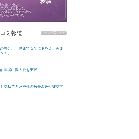
コミ報道
の教会、「健康で安全に冬を楽しみま
う！」
的弱者に隣人愛を実践
を訪ねてきた神様の教会海外聖徒訪問