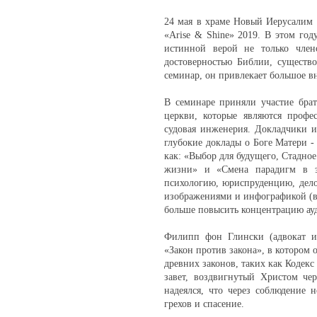
24 мая в храме Новый Иерусалим
«Arise & Shine» 2019. В этом год
истинной верой не только член
достоверностью Библии, существ
семинар, он привлекает большое в
В семинаре приняли участие брат
церкви, которые являются профе
судовая инженерия. Докладчики 
глубокие доклады о Боге Матери - 
как: «Выбор для будущего, Стадно
жизни» и «Смена парадигм в эп
психологию, юриспруденцию, дело
изображениями и инфографикой (в
больше повысить концентрацию ау
Филипп фон Глински (адвокат и
«Закон против закона», в котором 
древних законов, таких как Кодек
завет, воздвигнутый Христом че
надеялся, что через соблюдение 
грехов и спасение.