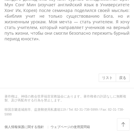
Мун Сонг Мин (изучает английский язык в Университете
Хонг Ик, Корея) после семинара поделился своей мыслью:
«Библия учит не только существованию Бога, но и
жизненным урокам. Моя мечта — стать учителем. Я хочу
стать учителем, который направляет учеников на верный
путь жизни, чтобы они смогли безопасно пережить бурный
период юности».
リスト
戻る
著作権は、神様の教会世界福音宣教協会にあります。著作権者の許諾なしに無断複
製、及び再配布する行為を禁止します。
韓国京畿道城南市、盆唐郵便局私書箱119 / Tel: 82-31-738-5999 / Fax: 82-31-738-
5998
個人情報保護に関する指針
ウェブページの使用質問箱