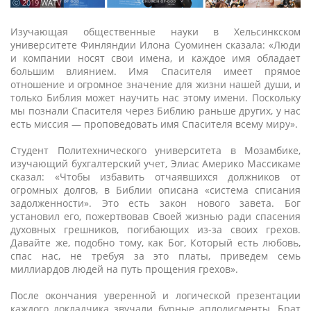
ⓒ 2019 WATV
Изучающая общественные науки в Хельсинкском
университете Финляндии Илона Суоминен сказала: «Люди
и компании носят свои имена, и каждое имя обладает
большим влиянием. Имя Спасителя имеет прямое
отношение и огромное значение для жизни нашей души, и
только Библия может научить нас этому имени. Поскольку
мы познали Спасителя через Библию раньше других, у нас
есть миссия — проповедовать имя Спасителя всему миру».
Студент Политехнического университета в Мозамбике,
изучающий бухгалтерский учет, Элиас Америко Массикаме
сказал: «Чтобы избавить отчаявшихся должников от
огромных долгов, в Библии описана «система списания
задолженности». Это есть закон нового завета. Бог
установил его, пожертвовав Своей жизнью ради спасения
духовных грешников, погибающих из-за своих грехов.
Давайте же, подобно тому, как Бог, Который есть любовь,
спас нас, не требуя за это платы, приведем семь
миллиардов людей на путь прощения грехов».
После окончания уверенной и логической презентации
каждого докладчика звучали бурные аплодисменты. Брат