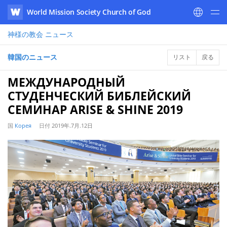
World Mission Society Church of God
WATV
神様の教会
ニュース
韓国のニュース
リスト
戻る
МЕЖДУНАРОДНЫЙ
СТУДЕНЧЕСКИЙ БИБЛЕЙСКИЙ
СЕМИНАР ARISE & SHINE 2019
国
Корея
日付
2019年.7月.12日