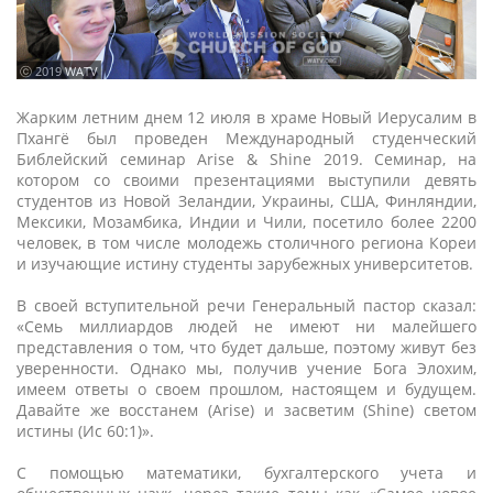
ⓒ 2019 WATV
Жарким летним днем 12 июля в храме Новый Иерусалим в
Пхангё был проведен Международный студенческий
Библейский семинар Arise & Shine 2019. Семинар, на
котором со своими презентациями выступили девять
студентов из Новой Зеландии, Украины, США, Финляндии,
Мексики, Мозамбика, Индии и Чили, посетило более 2200
человек, в том числе молодежь столичного региона Кореи
и изучающие истину студенты зарубежных университетов.
В своей вступительной речи Генеральный пастор сказал:
«Семь миллиардов людей не имеют ни малейшего
представления о том, что будет дальше, поэтому живут без
уверенности. Однако мы, получив учение Бога Элохим,
имеем ответы о своем прошлом, настоящем и будущем.
Давайте же восстанем (Arise) и засветим (Shine) светом
истины (Ис 60:1)».
С помощью математики, бухгалтерского учета и