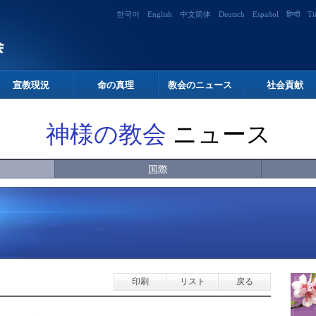
한국어
English
中文简体
Deutsch
Español
हिन्दी
Ti
宣教現況
命の真理
教会のニュース
社会貢献
神様の教会
ニュース
国際
印刷
リスト
戻る