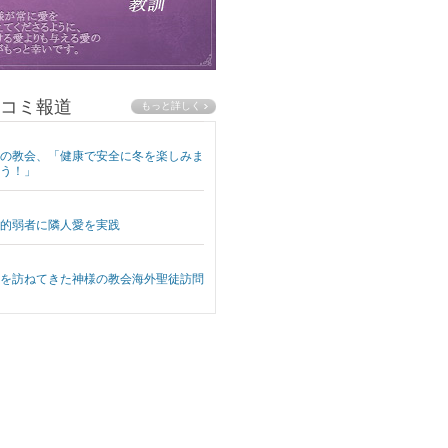
コミ報道
の教会、「健康で安全に冬を楽しみま
う！」
的弱者に隣人愛を実践
を訪ねてきた神様の教会海外聖徒訪問