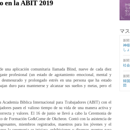
o en la ABIT 2019
マス
新聞
神様
しょ
新聞
社会
de una aplicación comunitaria llamada Blind, nueve de cada diez
gaste profesional (un estado de agotamiento emocional, mental y
新聞
el desmesurado y prolongado estrés en una persona que ha estado
韓国
団
ajan duro para mantenerse y alcanzar sus sueños y metas, pero el
la Academia Bíblica Internacional para Trabajadores (ABIT) con el
ajadores pasen el valioso tiempo de su vida de una manera activa y
correcta y valores. El 16 de junio se llevó a cabo la Ceremonia de
tuto de Formación Go&Come de Okcheon. Contó con la asistencia de
gresantes, miembros registrados, maestros para los jóvenes y el
que la ceremonia se iniciara, exhibiciones y diversos eventos para