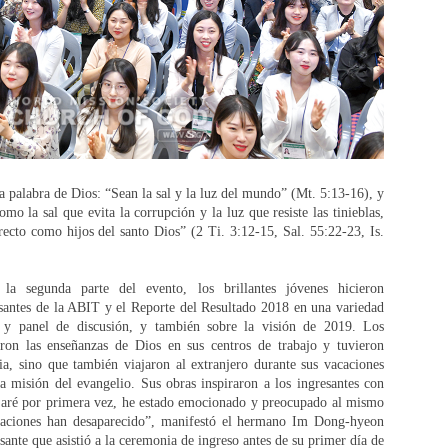
a palabra de Dios: “Sean la sal y la luz del mundo” (Mt. 5:13-16), y
omo la sal que evita la corrupción y la luz que resiste las tinieblas,
cto como hijos del santo Dios” (2 Ti. 3:12-15, Sal. 55:22-23, Is.
la segunda parte del evento, los brillantes jóvenes hicieron
esantes de la ABIT y el Reporte del Resultado 2018 en una variedad
 y panel de discusión, y también sobre la visión de 2019. Los
on las enseñanzas de Dios en sus centros de trabajo y tuvieron
ia, sino que también viajaron al extranjero durante sus vacaciones
 la misión del evangelio. Sus obras inspiraron a los ingresantes con
jaré por primera vez, he estado emocionado y preocupado al mismo
paciones han desaparecido”, manifestó el hermano Im Dong-hyeon
ante que asistió a la ceremonia de ingreso antes de su primer día de