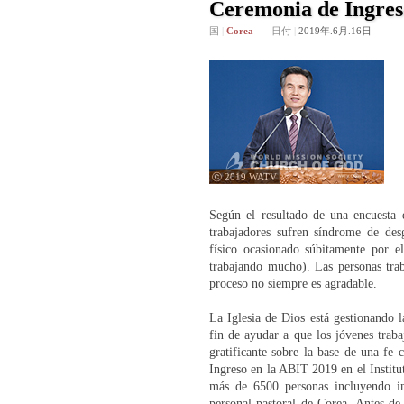
Ceremonia de Ingres
国
|
Corea
日付
|
2019年.6月.16日
ⓒ 2019 WATV
Según el resultado de una encuesta 
trabajadores sufren síndrome de des
físico ocasionado súbitamente por 
trabajando mucho). Las personas trab
proceso no siempre es agradable.
La Iglesia de Dios está gestionando 
fin de ayudar a que los jóvenes trab
gratificante sobre la base de una fe 
Ingreso en la ABIT 2019 en el Insti
más de 6500 personas incluyendo in
personal pastoral de Corea. Antes de 