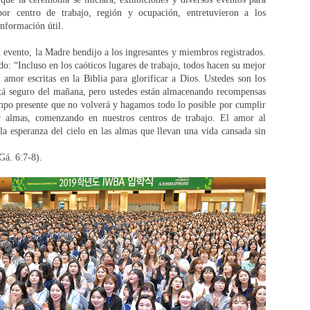
por centro de trabajo, región y ocupación, entretuvieron a los
información útil.
l evento, la Madre bendijo a los ingresantes y miembros registrados.
o: “Incluso en los caóticos lugares de trabajo, todos hacen su mejor
 amor escritas en la Biblia para glorificar a Dios. Ustedes son los
está seguro del mañana, pero ustedes están almacenando recompensas
empo presente que no volverá y hagamos todo lo posible por cumplir
ar almas, comenzando en nuestros centros de trabajo. El amor al
a esperanza del cielo en las almas que llevan una vida cansada sin
 Gá. 6:7-8).