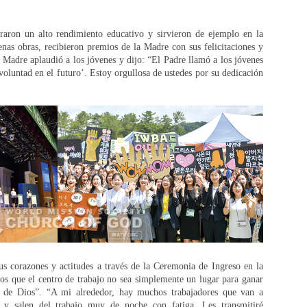
aron un alto rendimiento educativo y sirvieron de ejemplo en la
enas obras, recibieron premios de la Madre con sus felicitaciones y
 Madre aplaudió a los jóvenes y dijo: “El Padre llamó a los jóvenes
voluntad en el futuro’. Estoy orgullosa de ustedes por su dedicación
us corazones y actitudes a través de la Ceremonia de Ingreso en la
s que el centro de trabajo no sea simplemente un lugar para ganar
r de Dios”. “A mi alrededor, hay muchos trabajadores que van a
s y salen del trabajo muy de noche con fatiga. Les transmitiré