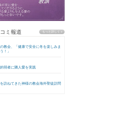
コミ報道
の教会、「健康で安全に冬を楽しみま
う！」
的弱者に隣人愛を実践
を訪ねてきた神様の教会海外聖徒訪問