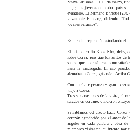
Nueva Jerusalén. El 15 de marzo, tuv
lugar, los jóvenes de ambos países i
evangelio. El hermano Enrique (20), q
la zona de Bundang, diciendo: “Todas
jóvenes peruanos”.
Esmerada preparación estudiando el id
El misionero Jin Kook Kim, delegado 
sobre Corea, país que los santos de l
santos que no pudieron acompañarlos
hasta la madrugada. El año pasado,
alentaban a Corea, gritando “Arriba Co
Con mucha esperanza y gran expectati
viaje a Corea.
Tres semanas antes de la visita, el m
saludos en coreano, e hicieron ensayos
Si hablamos del afecto hacia Corea,
corazón agradecido por el amor de los
ángeles en cada palabra y obra de 
miembros visitantes, su intento por f