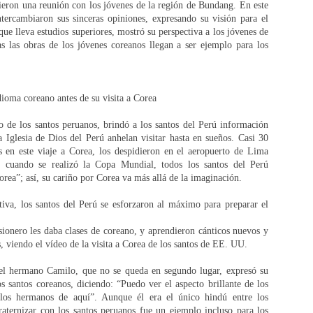
ieron una reunión con los jóvenes de la región de Bundang. En este
ntercambiaron sus sinceras opiniones, expresando su visión para el
ue lleva estudios superiores, mostró su perspectiva a los jóvenes de
 las obras de los jóvenes coreanos llegan a ser ejemplo para los
ioma coreano antes de su visita a Corea
de los santos peruanos, brindó a los santos del Perú información
a Iglesia de Dios del Perú anhelan visitar hasta en sueños. Casi 30
 en este viaje a Corea, los despidieron en el aeropuerto de Lima
 cuando se realizó la Copa Mundial, todos los santos del Perú
rea”; así, su cariño por Corea va más allá de la imaginación.
va, los santos del Perú se esforzaron al máximo para preparar el
isionero les daba clases de coreano, y aprendieron cánticos nuevos y
, viendo el vídeo de la visita a Corea de los santos de EE. UU.
 el hermano Camilo, que no se queda en segundo lugar, expresó su
 santos coreanos, diciendo: “Puedo ver el aspecto brillante de los
los hermanos de aquí”. Aunque él era el único hindú entre los
raternizar con los santos peruanos fue un ejemplo incluso para los