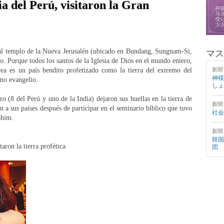
sia del Perú, visitaron la Gran
o al templo de la Nueva Jerusalén (ubicado en Bundang, Sungnam-Si,
マス
 Porque todos los santos de la Iglesia de Dios en el mundo entero,
a es un país bendito profetizado como la tierra del extremo del
新聞
神様
timo evangelio.
しょ
ro (8 del Perú y uno de la India) dejaron sus huellas en la tierra de
新聞
 a sus países después de participar en el seminario bíblico que tuvo
社会
ohim.
新聞
韓国
taron la tierra profética
団