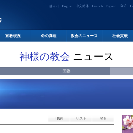
한국어
English
中文简体
Deutsch
Español
हिन्दी
Ti
宣教現況
命の真理
教会のニュース
社会貢献
神様の教会
ニュース
国際
印刷
リスト
戻る