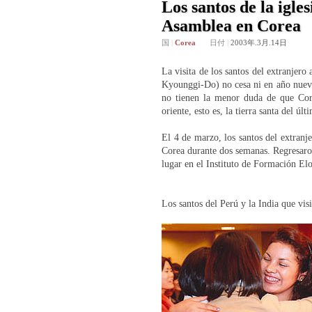
Los santos de la igle
Asamblea en Corea
国
|
Corea
日付
|
2003年.3月.14日
La visita de los santos del extranjer
Kyounggi-Do) no cesa ni en año nuevo.
no tienen la menor duda de que Core
oriente, esto es, la tierra santa del úl
El 4 de marzo, los santos del extranje
Corea durante dos semanas. Regresaron
lugar en el Instituto de Formación El
Los santos del Perú y la India que visi