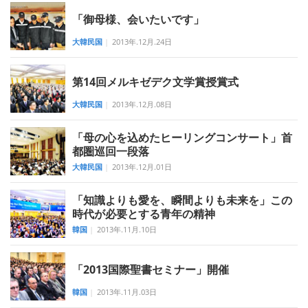
「御母様、会いたいです」
大韓民国
|
2013年.12月.24日
第14回メルキゼデク文学賞授賞式
大韓民国
|
2013年.12月.08日
「母の心を込めたヒーリングコンサート」首
都圏巡回一段落
大韓民国
|
2013年.12月.01日
「知識よりも愛を、瞬間よりも未来を」この
時代が必要とする青年の精神
韓国
|
2013年.11月.10日
「2013国際聖書セミナー」開催
韓国
|
2013年.11月.03日