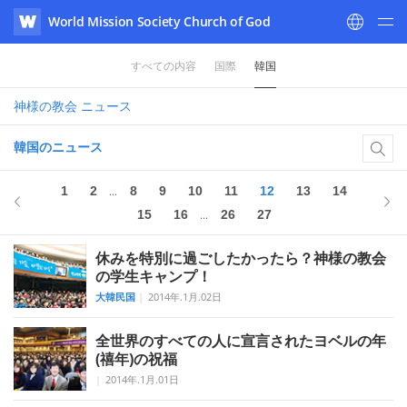
World Mission Society Church of God
WATV
すべての内容
国際
韓国
神様の教会
ニュース
韓国のニュース
1
2
8
9
10
11
12
13
14
...
15
16
26
27
...
休みを特別に過ごしたかったら？神様の教会
の学生キャンプ！
大韓民国
|
2014年.1月.02日
全世界のすべての人に宣言されたヨベルの年
(禧年)の祝福
|
2014年.1月.01日