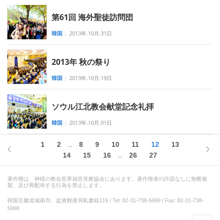
第61回 海外聖徒訪問団
韓国
|
2013年.10月.31日
2013年 秋の祭り
韓国
|
2013年.10月.19日
ソウル江北教会献堂記念礼拝
韓国
|
2013年.10月.01日
1
2
8
9
10
11
12
13
...
14
15
16
26
27
...
著作権は、神様の教会世界福音宣教協会にあります。著作権者の許諾なしに無断複
製、及び再配布する行為を禁止します。
韓国京畿道城南市、盆唐郵便局私書箱119 / Tel: 82-31-738-5999 / Fax: 82-31-738-
5998