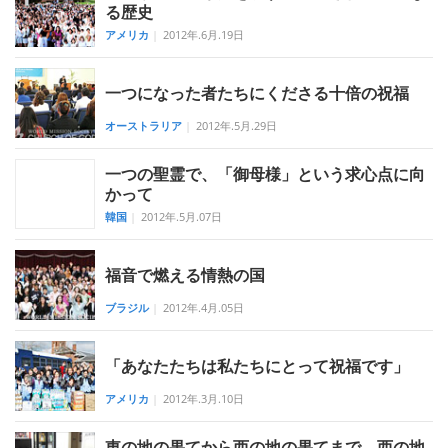
る歴史
アメリカ
|
2012年.6月.19日
一つになった者たちにくださる十倍の祝福
オーストラリア
|
2012年.5月.29日
一つの聖霊で、「御母様」という求心点に向
かって
韓国
|
2012年.5月.07日
福音で燃える情熱の国
ブラジル
|
2012年.4月.05日
「あなたたちは私たちにとって祝福です」
アメリカ
|
2012年.3月.10日
東の地の果てから西の地の果てまで、西の地