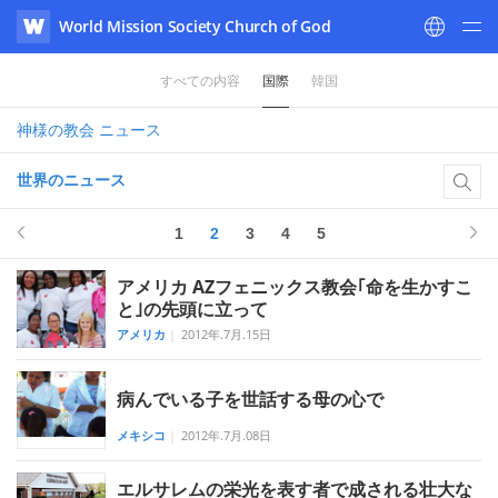
World Mission Society Church of God
WATV
すべての内容
国際
韓国
神様の教会
ニュース
世界のニュース
1
2
3
4
5
アメリカ AZフェニックス教会｢命を生かすこ
と｣の先頭に立って
アメリカ
|
2012年.7月.15日
病んでいる子を世話する母の心で
メキシコ
|
2012年.7月.08日
エルサレムの栄光を表す者で成される壮大な