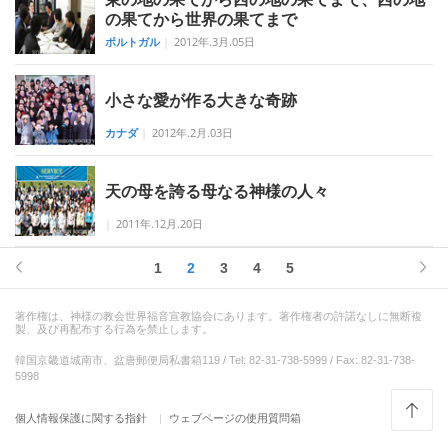
の果てから世界の果てまで
ポルトガル
|
2012年.3月.05日
小さな愛が作る大きな奇跡
カナダ
|
2012年.2月.03日
天の母を誇る母なる神様の人々
|
2011年.12月.20日
1
2
3
4
5
著作権は、神様の教会世界福音宣教協会にあります。著作権者の許諾なしに無断複
製、及び再配布する行為を禁止します。
韓国京畿道城南市、盆唐郵便局私書箱119 / Tel: 82-31-738-5999 / Fax: 82-31-738-
5998
個人情報保護に関する指針
ウェブページの使用質問箱