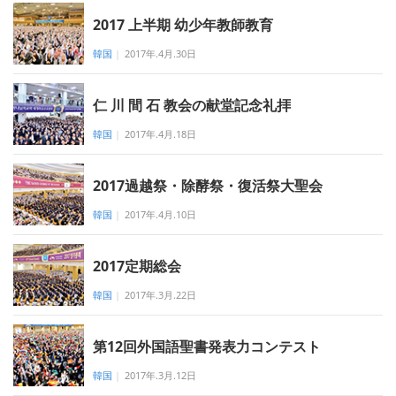
2017 上半期 幼少年教師教育
韓国
|
2017年.4月.30日
仁 川 間 石 教会の献堂記念礼拝
韓国
|
2017年.4月.18日
2017過越祭・除酵祭・復活祭大聖会
韓国
|
2017年.4月.10日
2017定期総会
韓国
|
2017年.3月.22日
第12回外国語聖書発表力コンテスト
韓国
|
2017年.3月.12日