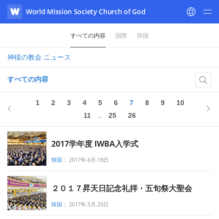
World Mission Society Church of God
WATV
すべての内容
国際
韓国
神様の教会
ニュース
すべての内容
26の
7
1
2
3
4
5
6
7
8
9
10
11
25
26
...
2017学年度 IWBA入学式
韓国
|
2017年.6月.18日
２０１７昇天日記念礼拝・五旬祭大聖会
韓国
|
2017年.5月.25日