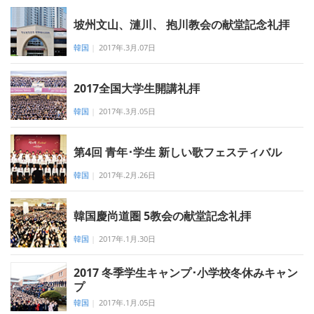
坡州文山、漣川、 抱川教会の献堂記念礼拝
韓国
|
2017年.3月.07日
2017全国大学生開講礼拝
韓国
|
2017年.3月.05日
第4回 青年･学生 新しい歌フェスティバル
韓国
|
2017年.2月.26日
韓国慶尚道圏 5教会の献堂記念礼拝
韓国
|
2017年.1月.30日
2017 冬季学生キャンプ･小学校冬休みキャン
プ
韓国
|
2017年.1月.05日