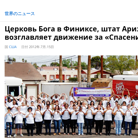
世界のニュース
Церковь Бога в Финиксе, штат Ари
возглавляет движение за «Спасе
国
США
日付
2012年.7月.15日