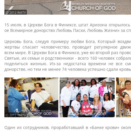
ⓒ 2012 WATV
15 июля, в Церкви Бога в Финиксе, штат Аризона открылось
ое Всемирное донорство Любовь Пасхи, Любовь Жизни» за с
Церковь Бога, следуя примеру любви Бога, Который воздв
жертвы спасает человечество, проводит регулярное движ
всем мире. В Церкви Бога в Финиксе, уже во второй раз пров
Святые, их семьи и родственники - всего 160 человек собра
поделиться жизнью. Из-за недостатка времени не все см
донорстве, но тем не менее 74 человека успешно сдали кровь
ⓒ 2012 WATV
Один из сотрудников, проработавший в «Банке крови» около