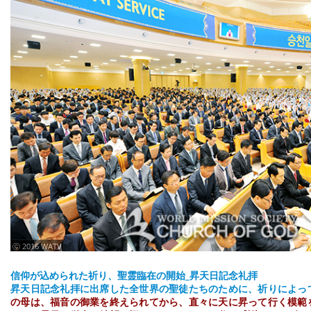
ⓒ 2016 WATV
信仰が込められた祈り、聖霊臨在の開始_昇天日記念礼拝
昇天日記念礼拝に出席した全世界の聖徒たちのために、祈りによっ
の母は、福音の御業を終えられてから、直々に天に昇って行く模範