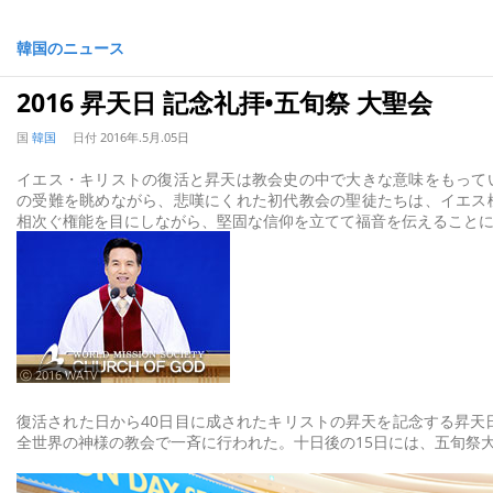
韓国のニュース
2016 昇天日 記念礼拝•五旬祭 大聖会
国
韓国
日付
2016年.5月.05日
イエス・キリストの復活と昇天は教会史の中で大きな意味をもって
の受難を眺めながら、悲嘆にくれた初代教会の聖徒たちは、イエス
相次ぐ権能を目にしながら、堅固な信仰を立てて福音を伝えること
ⓒ 2016 WATV
復活された日から40日目に成されたキリストの昇天を記念する昇天
全世界の神様の教会で一斉に行われた。十日後の15日には、五旬祭