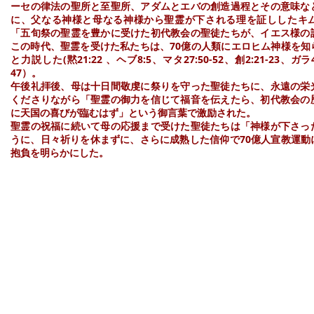
ーセの律法の聖所と至聖所、アダムとエバの創造過程とその意味な
に、父なる神様と母なる神様から聖霊が下される理を証ししたキ
「五旬祭の聖霊を豊かに受けた初代教会の聖徒たちが、イエス様の
この時代、聖霊を受けた私たちは、70億の人類にエロヒム神様を知
と力説した(黙21:22 、ヘブ8:5、マタ27:50-52、創2:21-23、ガラ4:
47）。
午後礼拝後、母は十日間敬虔に祭りを守った聖徒たちに、永遠の栄
くださりながら「聖霊の御力を信じて福音を伝えたら、初代教会の
に天国の喜びが臨むはず」という御言葉で激励された。
聖霊の祝福に続いて母の応援まで受けた聖徒たちは「神様が下さっ
うに、日々祈りを休まずに、さらに成熟した信仰で70億人宣教運動
抱負を明らかにした。