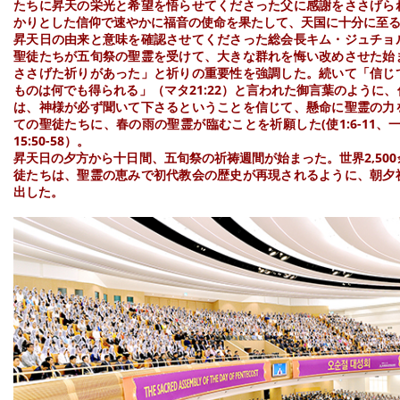
たちに昇天の栄光と希望を悟らせてくださった父に感謝をささげら
かりとした信仰で速やかに福音の使命を果たして、天国に十分に至
昇天日の由来と意味を確認させてくださった総会長キム・ジュチョ
聖徒たちが五旬祭の聖霊を受けて、大きな群れを悔い改めさせた始
ささげた祈りがあった」と祈りの重要性を強調した。続いて「信じ
ものは何でも得られる」（マタ21:22）と言われた御言葉のように
は、神様が必ず聞いて下さるということを信じて、懸命に聖霊の力
ての聖徒たちに、春の雨の聖霊が臨むことを祈願した(使1:6-11、一テ
15:50-58）。
昇天日の夕方から十日間、五旬祭の祈祷週間が始まった。世界2,50
徒たちは、聖霊の恵みで初代教会の歴史が再現されるように、朝夕
出した。