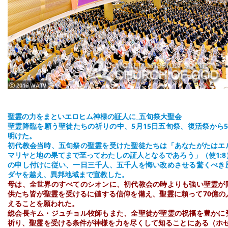
ⓒ 2016 WATV
聖霊の力をまといエロヒム神様の証人に_五旬祭大聖会
聖霊降臨を願う聖徒たちの祈りの中、5月15日五旬祭、復活祭から
明けた。
初代教会当時、五旬祭の聖霊を受けた聖徒たちは「あなたがたはエ
マリヤと地の果てまで至ってわたしの証人となるであろう」（使1:
の申し付けに従い、一日三千人、五千人を悔い改めさせる驚くべき
ダヤを越え、異邦地域まで宣教した。
母は、全世界のすべてのシオンに、初代教会の時よりも強い聖霊が
供たち皆が聖霊を受けるに値する信仰を備え、聖霊に頼って70億の
えることを願われた。
総会長キム・ジュチョル牧師もまた、全聖徒が聖霊の祝福を豊かに
祈り、聖霊を受ける条件が神様を力を尽くして知ることにある（ホセ