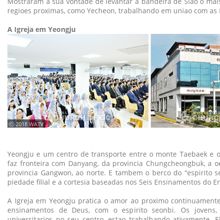
Mostraram a sua vontade de levantar a bandeira de Siao o mai
regioes proximas, como Yecheon, trabalhando em uniao com as I
A Igreja em Yeongju
ⓒ 2018 WATV
Yeongju e um centro de transporte entre o monte Taebaek e 
faz fronteira com Danyang, da provincia Chungcheongbuk, a oe
provincia Gangwon, ao norte. E tambem o berco do “espirito s
piedade filial e a cortesia baseadas nos Seis Ensinamentos do E
A Igreja em Yeongju pratica o amor ao proximo continuament
ensinamentos de Deus, com o espirito seonbi. Os jovens, 
universitarios no seu centro, estao trabalhando ativamente. E