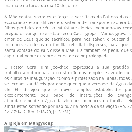
manhã e na tarde do dia 10 de julho.
A Mãe contou sobre os esforços e sacrifícios do Pai nos dias
econômicas eram difíceis e o sistema de transporte não era b
filhos perdidos do céu, o Pai foi até aldeias montanhosas remo
pregou o evangelho e estabeleceu Casa-Igrejas. “Vamos gravar 
amor de Deus que se sacrificou para nos salvar, e buscar di
membros saudosos da família celestial dispersos, para que
santa vontade do Pai”, disse a Mãe. Ela também os pediu que s
espiritualmente durante a onda de calor prolongada.
O Pastor Geral Kim Joo-cheol expressou a sua gratidã
trabalharam duro para a construção dos templos e agradeceu 
os cultos de inauguração. “Como é profetizado na Bíblia, todas 
se tornam saudáveis por onde quer que a verdade da água da 
ele. Ele desejou que os novos templos estabelecidos p
excelentemente seu papel de instituições do evang
abundantemente a água da vida aos membros da família cele
ainda estão sofrendo por não ouvir a notícia da salvação (Ap. 22:1
Ez. 47:1-12, Rm. 1:18-20, Jr. 31:31).
A Igreja em Mungyeong