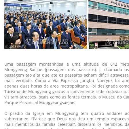
ⓒ 2018 WATV
Uma passagem montanhosa a uma altitude de 642 met
Mungyeong Saejae (passagem dos passaros), e chamada a
passagem tao alta que ate os passaros acham dificil atravessa
mais verdade. Como a Via Expressa Jungbu Naeryuk foi aber
apenas duas horas da area metropolitana. Foi designada como
Turismo de Mungyeong gracas a conveniente rede rodoviaria. M
visitam atracoes locais como as fontes termais, o Museu do C
Parque Provincial Mungyeongsaejae.
O predio da Igreja em Mungyeong tem quatro andares a
subterraneo. “Parece que Deus nos deu um templo espacoso
mais membros da familia celestial”, disseram os membros, d