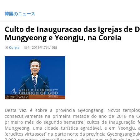
韓国のニュース
Culto de Inauguracao das Igrejas de 
Mungyeong e Yeongju, na Coreia
国
Coreia
日付
2018年.7月.10日
ⓒ 2018 WATV
Desta vez, é sobre a província Gyeongsang. Novos templos
consecutivamente na primeira metade do ano de 2018 na Co
primeiro mês do segundo semestre, cultos de inauguração 
Mungyeong, uma cidade turística agradável, e em Yeongju, 
(eruditos virtuosos)” na parte norte da província Gyeongsangbuk
2.000 membros compartilharam a alegria nos cultos de inaugu