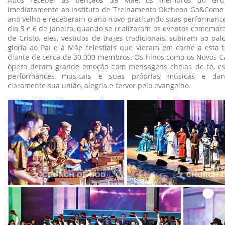
imediatamente ao Instituto de Treinamento Okcheon Go&Come
ano velho e receberam o ano novo praticando suas performance
dia 3 e 6 de janeiro, quando se realizaram os eventos comemor
de Cristo, eles, vestidos de trajes tradicionais, subiram ao pa
glória ao Pai e à Mãe celestiais que vieram em carne a esta t
diante de cerca de 30.000 membros. Os hinos como os Novos Câ
ópera deram grande emoção com mensagens cheias de fé, es
performances musicais e suas próprias músicas e da
claramente sua união, alegria e fervor pelo evangelho.