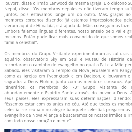
louvor)”, disse o irmão Lenwood da mesma Igreja. E o diácono 
Nepal, disse: “Os membros nepaleses não tiveram tempo sufic
juntos, pois estávamos longe um do outro. Mas, graças ao
membros coreanos dizendo: ‘Já estamos impressionados pel
vieram aqui de Himalaia’, e à ajuda da Mãe, conseguimos faze
Embora falemos línguas diferentes, nosso anseio pelo Pai e g
mesmos. Então pude ficar mais convencido de que somos re
família celestial”.
Os membros do Grupo Visitante experimentaram as culturas c
aquário, observatório Sky em Seul e Museu de História da
recordaram o caminho do evangelho no qual o Pai e a Mãe per
Sábado, eles visitaram o Templo da Nova Jerusalém em Pangyo 
como as Igrejas em Pyeongtaek e em Daejeon, e louvaram e
sagrados a Deus Elohim, junto com os membros coreanos. Apó
itinerários, os membros do 73º Grupo Visitante do E
abundantemente o Espírito Santo através do louvor a Deus. A
seus países, eles expressaram suas determinações, dizendo
fôssemos estar com os anjos no céu. Até que todos os membr
celestial se reúnam no alegre banquete celestial, pregaremos
evangelho da Nova Aliança e buscaremos os nossos irmãos e ir
com todo nosso coração e mente”.