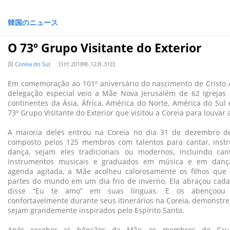
韓国のニュース
O 73º Grupo Visitante do Exterior
国
Coreia do Sul
日付
2018年.12月.31日
Em comemoração ao 101º aniversário do nascimento de Crist
delegação especial veio a Mãe Nova Jerusalém de 62 Igrejas
continentes da Ásia, África, América do Norte, América do Sul 
73º Grupo Visitante do Exterior que visitou a Coreia para louvar
A maioria deles entrou na Coreia no dia 31 de dezembro d
composto pelos 125 membros com talentos para cantar, inst
dança, sejam eles tradicionais ou modernos, incluindo can
instrumentos musicais e graduados em música e em dan
agenda agitada, a Mãe acolheu calorosamente os filhos que
partes do mundo em um dia frio de inverno. Ela abraçou ca
disse “Eu te amo” em suas línguas. E os abençoou
confortavelmente durante seus itinerários na Coreia, demonstre
sejam grandemente inspirados pelo Espírito Santo.
Após receber as bênçãos da Mãe, os membros do Grup