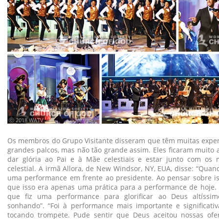
ⓒ 2018 WATV
Os membros do Grupo Visitante disseram que têm muitas experi
grandes palcos, mas não tão grande assim. Eles ficaram muito
dar glória ao Pai e à Mãe celestiais e estar junto com os
celestial. A irmã Allora, de New Windsor, NY, EUA, disse: “Quand
uma performance em frente ao presidente. Ao pensar sobre i
que isso era apenas uma prática para a performance de hoje. 
que fiz uma performance para glorificar ao Deus altíssim
sonhando”. “Foi à performance mais importante e significat
tocando trompete. Pude sentir que Deus aceitou nossas ofe