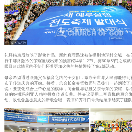
ⓒ 2018 WATV
礼拜结束后放映了影像作品。新约真理迅速被传播到地球村全域，在
行中耶路撒冷的荣耀显现出来的预言(弥4章1-2节、赛60章3节)之成
眼目睹此情景的圣徒们怀着更加火热的热情迎接了第2部活动。
母亲希望通过跟随父亲福音之路的子女们，举办全世界人民都能得到
布了传道庆典的开始。接着，总会长金凑哲牧师与圣徒们一起朗读了
说：要变化成合上帝心意的模样，向全世界彰显父亲母亲的荣耀，以
命的好撒玛利亚人精神投身传道庆典。并决议要用上帝喜悦的联合和
动。以包含圣徒意志的新歌合唱、表演和齐呼口号为结尾来结束了建