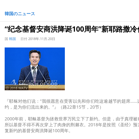
韓国のニュース
“纪念基督安商洪降诞100周年”新耶路撒
国
韩国
日付
2018年.11月.20日
ⓒ 2018 WATV
『耶稣对他们说：“我很愿意在受害以先和你们吃这逾越节的筵席……
约，是为你们流出来的。”』（路22章15节，20节）
2000年前，耶稣基督为拯救世界万民立下了新约。但是，由于真理
所以基督不得不再次穿上了肉身的荆棘衣。2018年是按照《圣经》
复新约的基督安商洪降诞100周年。