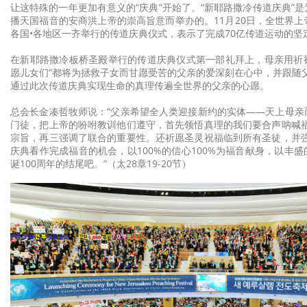
让这特殊的一年更加有意义的“庆典”开始了。“新耶路撒冷传道庆典”
播天国福音的安商洪上帝的崇高旨意而举办的。11月20日，全世界
各国•各地区一齐举行的传道庆典仪式，表示了完成70亿传道运动的坚
在新耶路撒冷板桥圣殿举行的传道庆典仪式第一部礼拜上，母亲用祈
愿儿女们“都将为拯救子女而甘愿受苦的父亲的爱深刻在心中，并跟随
通过此次传道庆典实现生命的真理传遍全世界的父亲的心愿。
总会长金凑哲牧师说：“父亲希望全人类迎接新约的实体——天上母亲
门徒，把上帝的吩咐教训他们遵守，首先领悟真理的我们要合声呐喊福
宗旨，再三强调了联合的重要性。还祈愿圣灵祝福临到所有圣徒，并强
庆典看作完成福音的机会，以100%的信心100%为福音献身，以丰
诞100周年的结尾吧。”（太28章19-20节）