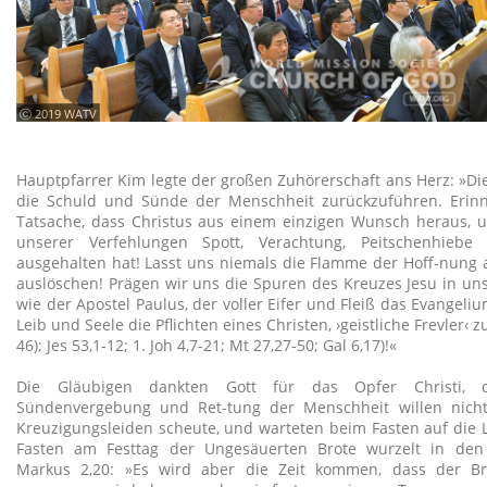
ⓒ 2019 WATV
Hauptpfarrer Kim legte der großen Zuhörerschaft ans Herz: »Die 
die Schuld und Sünde der Menschheit zurückzuführen. Erin
Tatsache, dass Christus aus einem einzigen Wunsch heraus, u
unserer Verfehlungen Spott, Verachtung, Peitschenhiebe
ausgehalten hat! Lasst uns niemals die Flamme der Hoff-nung 
auslöschen! Prägen wir uns die Spuren des Kreuzes Jesu in un
wie der Apostel Paulus, der voller Eifer und Fleiß das Evangeli
Leib und Seele die Pflichten eines Christen, ›geistliche Frevler‹ 
46); Jes 53,1-12; 1. Joh 4,7-21; Mt 27,27-50; Gal 6,17)!«
Die Gläubigen dankten Gott für das Opfer Christi,
Sündenvergebung und Ret-tung der Menschheit willen nicht
Kreuzigungsleiden scheute, und warteten beim Fasten auf die L
Fasten am Festtag der Ungesäuerten Brote wurzelt in den 
Markus 2,20: »Es wird aber die Zeit kommen, dass der B