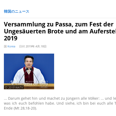
韓国のニュース
Versammlung zu Passa, zum Fest der
Ungesäuerten Brote und am Auferst
2019
国
Korea
日付
2019年.4月.18日
ⓒ 2019 WATV
... Darum gehet hin und machet zu Jüngern alle Völker: ... und leh
was ich euch befohlen habe. Und siehe, ich bin bei euch alle 
Ende (Mt 28,18-20).