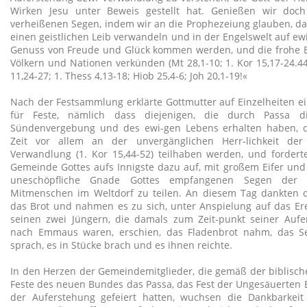
Wirken Jesu unter Beweis gestellt hat. Genießen wir do
verheißenen Segen, indem wir an die Prophezeiung glauben, das
einen geistlichen Leib verwandeln und in der Engelswelt auf e
Genuss von Freude und Glück kommen werden, und die frohe Bo
Völkern und Nationen verkünden (Mt 28,1-10; 1. Kor 15,17-24.44-
11,24-27; 1. Thess 4,13-18; Hiob 25,4-6; Joh 20,1-19!«
Nach der Festsammlung erklärte Gottmutter auf Einzelheiten 
für Feste, nämlich dass diejenigen, die durch Passa d
Sündenvergebung und des ewi-gen Lebens erhalten haben, d
Zeit vor allem an der unvergänglichen Herr-lichkeit de
Verwandlung (1. Kor 15,44-52) teilhaben werden, und forderte
Gemeinde Gottes aufs Innigste dazu auf, mit großem Eifer und
uneschöpfliche Gnade Gottes empfangenen Segen der 
Mitmenschen im Weltdorf zu teilen. An diesem Tag dankten di
das Brot und nahmen es zu sich, unter Anspielung auf das Ere
seinen zwei Jüngern, die damals zum Zeit-punkt seiner Auf
nach Emmaus waren, erschien, das Fladenbrot nahm, das S
sprach, es in Stücke brach und es ihnen reichte.
In den Herzen der Gemeindemitglieder, die gemäß der biblisch
Feste des neuen Bundes das Passa, das Fest der Ungesäuerten 
der Auferstehung gefeiert hatten, wuchsen die Dankbarkei