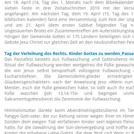
Am 18. April (14. Tag des 1. Monats nach dem Bibelkalende
sieben Feste in drei Zeitabschnitten 2019 mit der Ver
angefangen. Am nächsten Tag, dem 19. April (15. Tag des 
biblischen Kalender) fand eine Versammlung zum Fest der Unge
und am 21. April (dem ersten Sabbat folgenden Tag 
Ungesäuerten Brote) ein Zusammentreffen am Auferstehungstag.
hörigen der Gemeinde Gottes in 175 Ländern beteiligten sich 
Gebote Jesu Christi zur gleichen Zeit an den neubündischen Fest
Tag der Verleihung des Rechts, Kinder Gottes zu werden_Pas
Das Passafest besteht aus Fußwaschung und Gottesdienst m
Ritual der Fußwaschung werden wortgetreu die Füße gewasch
die von Jesus selbst beispielhaft vollzogene Fußwaschung
Eucharistiefeier. Die Gemeindemit-glieder erniedri
Glaubensgeschwistern nach der Anweisung Jesu »Wenn nun 
Meister, euch die Füße gewaschen habe, so sollt auch ihr euc
Füße waschen (Joh 13,14-15)« und begingen unmi
Sakramentsgottesdienst die Zeremonie der Fußwaschung.
Himmelsmutter dankte beim Abendmahlsgottesdienst im Te
Pangyo Gott-vater, der zur Rettung seiner wegen ihrer im Him
Sünden dem ewigen Tod verfallenen Kinder sein eigenes Fleisc
hatte, für die Gewährung der Sün-denvergebung und hoffte auf
Kinder die erhabene Liebe Gottes, die dem Brot und Wein zu P