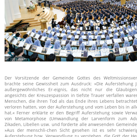
ⓒ 2019 WATV
Der Vorsitzende der Gemeinde Gottes des Weltmissionsver
brachte seine Gewissheit zum Ausdruck: »Die Auferstehung J
außergewöhnliches Er-eignis, das nicht nur die Gläubigen
angesichts der Kreuzespassion in tiefste Trauer verfallen ware
Menschen, die ihren Tod als das Ende ihres Lebens betrachte
verloren hatten, von der Auferstehung und vom Leben bis in all
hat.« Ferner erklärte er den Begriff Auferstehung sowie Verw
von Metamorphose (Umwandlung der Larvenform zum Adul
Zikaden, Libellen usw. und forderte alle anwesenden Gemeinde
»Aus der menschli-chen Sicht gesehen ist es sehr schwier
Auferstehung bzw. Verwandlung zu verstehen, die Gott der Her