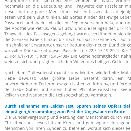
Hauptpfarrer Kim Joo-cheol, Vorsitzender der WMC, erinne
nochmals an die Bedeutung und Tragweite der Passfeier mi
»Jesus hat die ganze Menschheit wissen lassen, dass diejenig
essen und sein Blut trinken, als Gottes Kinder das ewige Lebe
Passabrot und -wein mit diesem Segen versehen hat«, und un
die Apostel wie Petrus, Paulus usw. und die Heiligen der Urkirc
Tragweite des Passasegens gelangt waren, verkündeten sie die
die Grenzen Israels hinaus bis nach Europa. Erkennen wir auch 
in sehnlicher Erwartung unserer Rettung den neuen Bund einges
wir voller Dankbarkeit dieses Passafest (Lk 22,7-15.19-20; 1. Kor 
2. Kor 6,17-18; 1. Kor 15,45-48)!« Die Gemeindemitglieder na
wein zu sich und prägten sich den Willen des heiligen Gottes in
Nach dem Gottesdienst machte uns Mutter wiederholte Male 
Liebe bewusst: »Die größte Liebe besteht darin, ein 
unvermeidbaren Tod zum ewigen Le-ben zu führen«, und fordert
der Liebe Gottes und einem hohen Pflichtbe-wusstsein, Seelen
Völkern und Nationen die Heilsbotschaft zu vermitteln.
Durch Teilnahme am Leiden Jesu Spuren seines Opfers tief
einprä-gen_Versammlung zum Fest der Ungesäuerten Brote
Die Sündenvergebung und Rettung der Menschheit durch Pas
Christi vor-aus. Jesus litt am Kreuz und gab sogar sein eigen
Menschen von ihren Sünden zu befreien, worauf sich dieses Fe