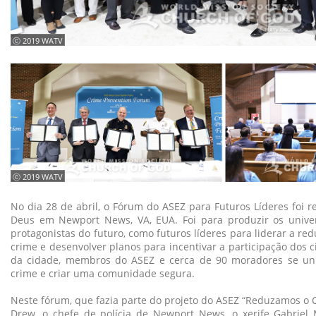
ⓒ 2019 WATV
ⓒ 2019 WATV
No dia 28 de abril, o Fórum do ASEZ para Futuros Líderes foi re
Deus em Newport News, VA, EUA. Foi para produzir os univer
protagonistas do futuro, como futuros líderes para liderar a re
crime e desenvolver planos para incentivar a participação dos c
da cidade, membros do ASEZ e cerca de 90 moradores se un
crime e criar uma comunidade segura.
Neste fórum, que fazia parte do projeto do ASEZ “Reduzamos o C
Drew, o chefe de polícia de Newport News, o xerife Gabriel 