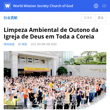
World Mission Society Church of God
WATV
社会貢献
リスト
戻る
Limpeza Ambiental de Outono da
Igreja de Deus em Toda a Coreia
環境保護
国
韓国
日付
2012年.9月.02日
ⓒ 2012 WATV