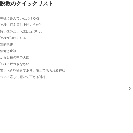
説教のクイックリスト
神様に喜んでいただける者
神様に何を差し上げようか?
悔い改めよ、天国は近づいた
神様が助けられる
霊的損害
信仰と奇跡
からし種の中の天国
神様に近づきなさい
驚くべき指導者であり、策士であられる神様
行いに応じて報いて下さる神様
6