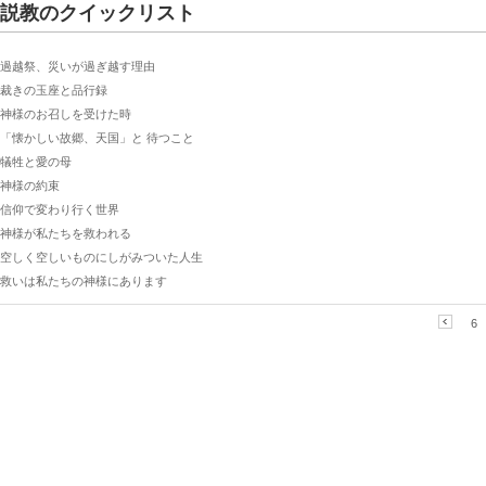
説教のクイックリスト
過越祭、災いが過ぎ越す理由
裁きの玉座と品行録
神様のお召しを受けた時
「懐かしい故郷、天国」と 待つこと
犠牲と愛の母
神様の約束
信仰で変わり行く世界
神様が私たちを救われる
空しく空しいものにしがみついた人生
救いは私たちの神様にあります
6