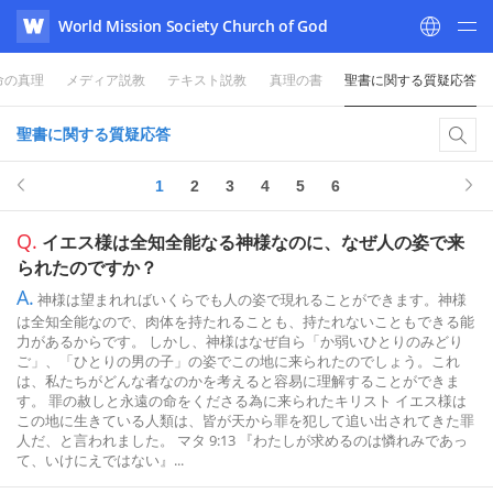
World Mission Society Church of God
WATV
命の真理
メディア説教
テキスト説教
真理の書
聖書に関する質疑応答
聖書に関する質疑応答
1
2
3
4
5
6
Q.
イエス様は全知全能なる神様なのに、なぜ人の姿で来
られたのですか？
A.
神様は望まれればいくらでも人の姿で現れることができます。神様
は全知全能なので、肉体を持たれることも、持たれないこともできる能
力があるからです。 しかし、神様はなぜ自ら「か弱いひとりのみどり
ご」、「ひとりの男の子」の姿でこの地に来られたのでしょう。これ
は、私たちがどんな者なのかを考えると容易に理解することができま
す。 罪の赦しと永遠の命をくださる為に来られたキリスト イエス様は
この地に生きている人類は、皆が天から罪を犯して追い出されてきた罪
人だ、と言われました。 マタ 9:13 『わたしが求めるのは憐れみであっ
て、いけにえではない』...