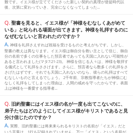
難です。イエス様が立ててくださった新しい契約の真理が使徒時代以
後、次第に変わっていき、完全になくなってしまった...
Q.
聖書を見ると、イエス様が「神様をむなしくあがめて
いる」と叱られる場面が出てきます。神様を礼拝するのに
なぜむなしいと言われたのですか？
A.
神様を礼拝さえすれば祝福を受けるものと考えがちです。しかし、
聖書の教えは異なります。イエス様は御自分を救い主として信じ、御自
分の名前で多くの仕事をした預言者であっても天国に入れない可能性が
あると言われました(マタ7:21-23)。 神様を信じる人々は、神様を敬拝す
る儀式として礼拝をささげます。さらに、預言者なら数多くの礼拝をさ
さげたはずです。それでも天国に入れないのなら、彼らの礼拝はすべて
むなしいものと言えるでしょう。 2千年前、宗教指導者たちが神様にむ
なしく礼拝をしてしまった理由は、人間の戒めを守ったからです。表面
上は神様を一番愛する指導者...
Q.
旧約聖書にはイエス様の名が一度も出てこないのに、
弟子たちはどのようにしてイエス様がキリストであると見
分け信じたのですか？
A.
実際、旧約聖書には将来来られるキリストの名前が「イエス」だと
いう言葉は、1行も記録されていません。万一「イエス」という名前が