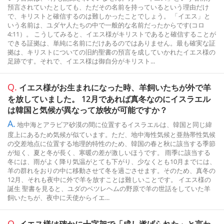
預言されていたとしても、ただその名前を持っているという理由だけ
で、キリストと確信するのは難しかったことでしょう。 「イエス」と
いう名前は、ユダヤ人たちの中で一般的な名前だったからです(コロ
4:11）。 こうしてみると、イエス様がキリストであると確信することが
できる証拠は、単純に名前にだけあるのではありません。最も確実な証
拠は、キリストについての旧約聖書の預言を成していかれたイエス様の
足跡です。それで、イエス様は御自分がキリスト...
Q.
イエス様がお生まれになった時、羊飼いたちが外で羊
を放していました。 12月であれば真冬なのにイスラエル
は韓国と気候が異なって放牧が可能ですか？
A.
地中海とアラビア砂漠の間に位置するイスラエルは、韓国と同じ緯
度上にあるため気候が似ています。ただ、地中海性気候と亜熱帯性気候
の交差地点に位置する地理的特性のため、韓国の春と秋に該当する季節
が短く、夏と冬が長く、寒暖の差が激しいほうです。 雨季に該当する
冬には、雨がよく降り気温がとても下がり、少なくとも10月までには、
羊の群れをおりの中に移動させて冬を過ごさせます。そのため、真冬の
12月、それも夜中に外で羊を放すことは難しいことです。 イエス様の
誕生 聖書を見ると、ユダのベツレヘムの野原で羊の世話をしていた羊
飼いたちが、夜中に天使からイエ...
Q.