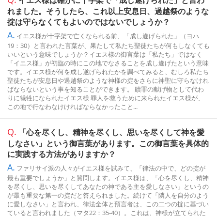
イエス様は確かに十字架で「成し遂げられた」と言わ
れました。そうしたら、これ以上安息日、過越祭のような
掟は守らなくてもよいのではないでしょうか？
A.
イエス様が十字架で亡くなられる前、「成し遂げられた」（ヨハ
19：30）と言われた言葉が、果たして私たち聖徒たちが何もしなくても
いいという意味でしょうか？イエス様の御言葉は「私たち」ではなく
「イエス様」が初臨の時にこの地でなさることを成し遂げたという意味
です。イエス様が何を成し遂げられたかを調べてみると、むしろ私たち
聖徒たちが安息日や過越祭のような神様の掟をさらに神聖に守らなけれ
ばならないという事を知ることができます。 贖罪の献げ物として代わ
りに犠牲になられたイエス様 罪人を救うために来られたイエス様が、
この地で行なわなけければならなかったこと...
Q.
「心を尽くし、精神を尽くし、思いを尽くして神を愛
しなさい」という御言葉があります。この御言葉を具体的
に実践する方法がありますか？
A.
ファリサイ派の人々がイエス様を試みて、「律法の中で、どの掟が
最も重要でしょうか」と質問します。イエス様は、「心を尽くし、精神
を尽くし、思いを尽くしてあなたの神である主を愛しなさい」というの
が最も重要な第一の掟だと答えられました。続けて「隣人を自分のよう
に愛しなさい」と言われ、律法全体と預言者は、この二つの掟に基づい
ていると言われました（マタ22：35-40）。これは、神様が立てられた