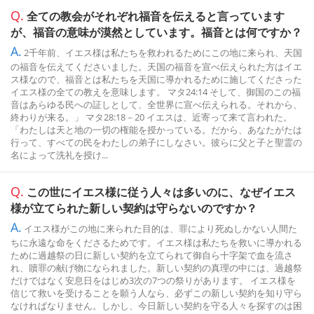
Q.
全ての教会がそれぞれ福音を伝えると言っています
が、福音の意味が漠然としています。福音とは何ですか？
A.
2千年前、イエス様は私たちを救われるためにこの地に来られ、天国
の福音を伝えてくださいました。天国の福音を宣べ伝えられた方はイエ
ス様なので、福音とは私たちを天国に導かれるために施してくださった
イエス様の全ての教えを意味します。 マタ24:14 そして、御国のこの福
音はあらゆる民への証しとして、全世界に宣べ伝えられる。それから、
終わりが来る。」 マタ28:18－20 イエスは、近寄って来て言われた。
「わたしは天と地の一切の権能を授かっている。だから、あなたがたは
行って、すべての民をわたしの弟子にしなさい。彼らに父と子と聖霊の
名によって洗礼を授け...
Q.
この世にイエス様に従う人々は多いのに、なぜイエス
様が立てられた新しい契約は守らないのですか？
A.
イエス様がこの地に来られた目的は、罪により死ぬしかない人間た
ちに永遠な命をくださるためです。イエス様は私たちを救いに導かれる
ために過越祭の日に新しい契約を立てられて御自ら十字架で血を流さ
れ、贖罪の献げ物になられました。新しい契約の真理の中には、過越祭
だけではなく安息日をはじめ3次の7つの祭りがあります。 イエス様を
信じて救いを受けることを願う人なら、必ずこの新しい契約を知り守ら
なければなりません。しかし、今日新しい契約を守る人々を探すのは困