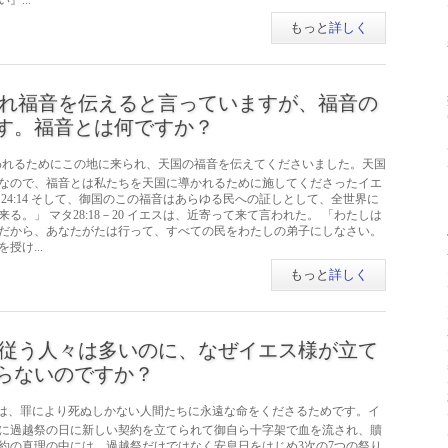
...
もっと
詳しく
れ福音を伝えると言っていますが、福音の
す。福音とは何ですか？
われるためにこの地に来られ、天国の福音を伝えてくださいました。天国
なので、福音とは私たちを天国に導かれるために施してくださったイエ
24:14 そして、御国のこの福音はあらゆる民への証しとして、全世界に
。」 マタ28:18－20 イエスは、近寄って来て言われた。 「わたしは
だから、あなたがたは行って、すべての民をわたしの弟子にしなさい。
け...
もっと
詳しく
従う人々は多いのに、なぜイエス様が立て
らないのですか？
は、罪により死ぬしかない人間たちに永遠な命をくださるためです。イ
に過越祭の日に新しい契約を立てられて御自ら十字架で血を流され、贖
約の真理の中には、過越祭だけではなく安息日をはじめ3次の7つの祭り