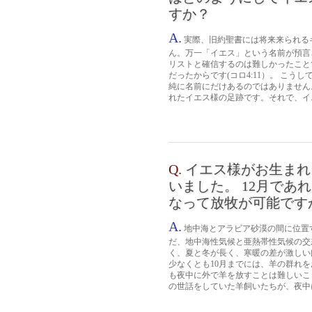
すか？
A.
実際、旧約聖書には将来来られる
ん。万一「イエス」という名前が預言
リストと確信するのは難しかったこと
だったからです(コロ4:11）。 こ
純に名前にだけあるのではありません
れたイエス様の足跡です。それで、イエ
Q.
イエス様がお生まれ
いました。 12月で
なって放牧が可能です
A.
地中海とアラビア砂漠の間に位置
だ、地中海性気候と亜熱帯性気候の交
く、夏と冬が長く、寒暖の差が激しい
少なくとも10月までには、羊の群れ
も夜中に外で羊を放すことは難しいこ
の世話をしていた羊飼いたちが、夜中に