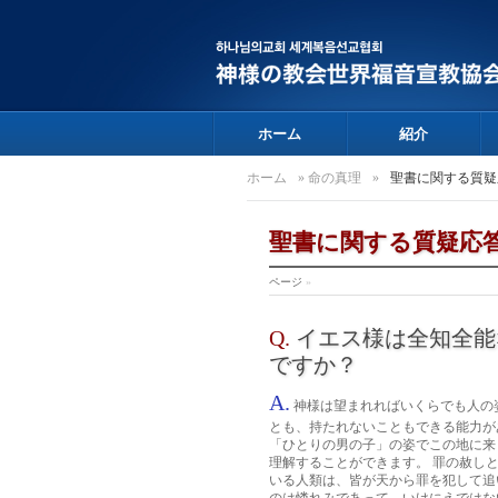
ホーム
紹介
ホーム
»
命の真理
»
聖書に関する質疑
聖書に関する質疑応
ページ
»
Q.
イエス様は全知全能
ですか？
A.
神様は望まれればいくらでも人の
とも、持たれないこともできる能力が
「ひとりの男の子」の姿でこの地に来
理解することができます。 罪の赦し
いる人類は、皆が天から罪を犯して追い