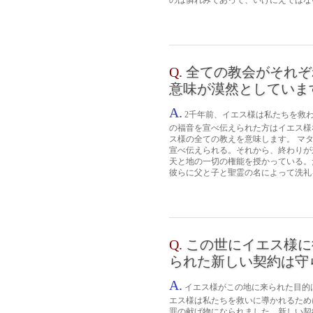
のは憐れみであって、いけにえではない』
Q.
全ての教会がそれぞ
意味が漠然としていま
A.
2千年前、イエス様は私たちを救
の福音を宣べ伝えられた方はイエス様
ス様の全ての教えを意味します。 マタ
宣べ伝えられる。それから、終わりが来る
天と地の一切の権能を授かっている。
彼らに父と子と聖霊の名によって洗礼を授
Q.
この世にイエス様に
られた新しい契約は守
A.
イエス様がこの地に来られた目的
エス様は私たちを救いに導かれるため
罪の献げ物になられました。新しい契