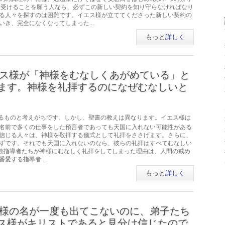
を受けることを願う人なら、必ずこの新しい契約を知り守らなければなり
る人々を探すのは困難です。イエス様が立ててくださった新しい契約の
き、完全になくなってしまった...
もっと
詳しく
ス様が「神様をむなしくあがめている」と
ます。神様を礼拝するのになぜむなしいと
るものと考えがちです。しかし、聖書の教えは異なります。イエス様は
名前で多くの仕事をした預言者であっても天国に入れない可能性がある
 神様を信じる人々は、神様を敬拝する儀式として礼拝をささげます。さらに、
ずです。それでも天国に入れないのなら、彼らの礼拝はすべてむなしい
宗教指導者たちが神様にむなしく礼拝をしてしまった理由は、人間の戒め
愛する指導者...
もっと
詳しく
様の名が一度も出てこないのに、弟子たち
ス様がキリストであると見分け信じたので