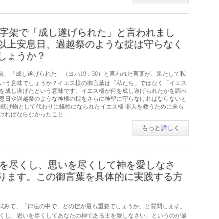
字架で「成し遂げられた」と言われまし
以上安息日、過越祭のような掟は守らなく
しょうか？
前、「成し遂げられた」（ヨハ19：30）と言われた言葉が、果たして私
いう意味でしょうか？イエス様の御言葉は「私たち」ではなく「イエス
を成し遂げたという意味です。イエス様が何を成し遂げられたかを調べ
息日や過越祭のような神様の掟をさらに神聖に守らなければならないと
の献げ物として代わりに犠牲になられたイエス様 罪人を救うために来ら
ればならなかったこと...
もっと
詳しく
を尽くし、思いを尽くして神を愛しなさ
ります。この御言葉を具体的に実践する方
試みて、「律法の中で、どの掟が最も重要でしょうか」と質問します。
くし、思いを尽くしてあなたの神である主を愛しなさい」というのが最