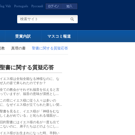
ếng Việt
Português
Русский
受賞内訳
マスコミ報道
説教
真理の書
聖書に関する質疑応答