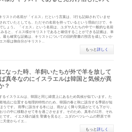
キリストの名前が「イエス」だという言葉は、1行も記録されていませ
されていたとしても、ただその名前を持っているという理由だけで、キ
でしょう。 「イエス」という名前は、ユダヤ人たちの中で一般的な名前
うしてみると、イエス様がキリストであると確信することができる証拠は、単
。最も確実な証拠は、キリストについての旧約聖書の預言を成していか
ス様は御自分がキリスト...
もっと
詳しく
になった時、羊飼いたちが外で羊を放して
あれば真冬なのにイスラエルは韓国と気候が異
か？
するイスラエルは、韓国と同じ緯度上にあるため気候が似ています。た
差地点に位置する地理的特性のため、韓国の春と秋に該当する季節が短
ほうです。 雨季に該当する冬には、雨がよく降り気温がとても下がり、
をおりの中に移動させて冬を過ごさせます。そのため、真冬の12月、それ
とです。 イエス様の誕生 聖書を見ると、ユダのベツレヘムの野原で羊
天使からイエ...
もっと
詳しく