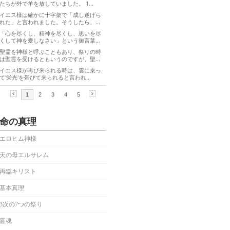
命の真理
エロヒム神様
天の母エルサレム
再臨キリスト
基本真理
3次の7つの祭り
霊魂