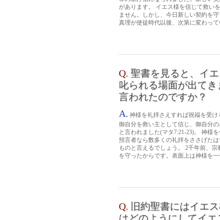
があります。 イエス様を信じて救い
ません。しかし、今日新しい契約を守
真理が使徒時代以後、次第に変わってい
Q.
聖書を見ると、イエ
叱られる場面が出てき
言われたのですか？
A.
神様を礼拝さえすれば祝福を受け
御自分を救い主として信じ、御自分の
と言われました(マタ7:21-23)。
預言者なら数多くの礼拝をささげたは
ものと言えるでしょう。 2千年前、
を守ったからです。表面上は神様を一番
Q.
旧約聖書にはイエス
はどのようにしてイエ