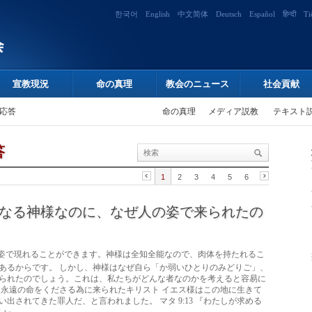
한국어
English
中文简体
Deutsch
Español
हिन्दी
Ti
宣教現況
命の真理
教会のニュース
社会貢献
応答
命の真理
メディア説教
テキスト
答
1
2
3
4
5
6
なる神様なのに、なぜ人の姿で来られたの
姿で現れることができます。神様は全知全能なので、肉体を持たれるこ
あるからです。 しかし、神様はなぜ自ら「か弱いひとりのみどりご」、
られたのでしょう。これは、私たちがどんな者なのかを考えると容易に
と永遠の命をくださる為に来られたキリスト イエス様はこの地に生きて
出されてきた罪人だ、と言われました。 マタ 9:13 『わたしが求める