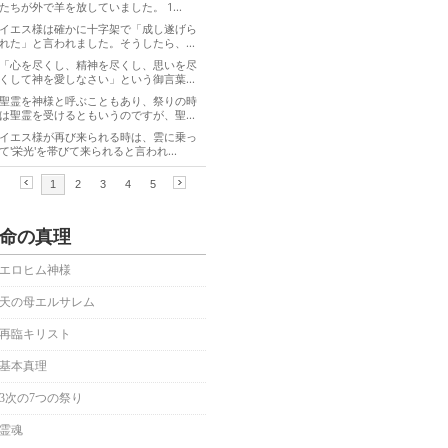
命の真理
エロヒム神様
天の母エルサレム
再臨キリスト
基本真理
3次の7つの祭り
霊魂