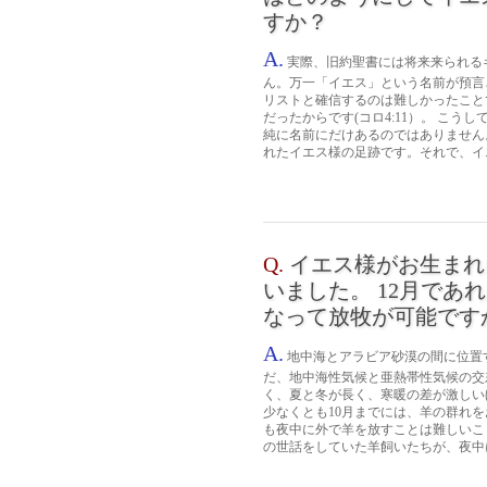
すか？
A.
実際、旧約聖書には将来来られる
ん。万一「イエス」という名前が預言
リストと確信するのは難しかったこと
だったからです(コロ4:11）。 こ
純に名前にだけあるのではありません
れたイエス様の足跡です。それで、イエ
Q.
イエス様がお生まれ
いました。 12月で
なって放牧が可能です
A.
地中海とアラビア砂漠の間に位置
だ、地中海性気候と亜熱帯性気候の交
く、夏と冬が長く、寒暖の差が激しい
少なくとも10月までには、羊の群れ
も夜中に外で羊を放すことは難しいこ
の世話をしていた羊飼いたちが、夜中に