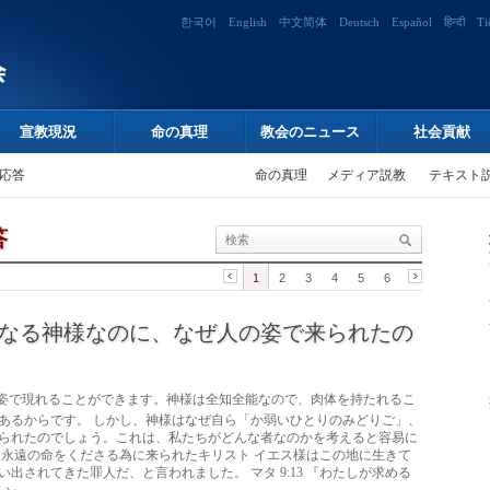
한국어
English
中文简体
Deutsch
Español
हिन्दी
Ti
宣教現況
命の真理
教会のニュース
社会貢献
応答
命の真理
メディア説教
テキスト
答
1
2
3
4
5
6
なる神様なのに、なぜ人の姿で来られたの
姿で現れることができます。神様は全知全能なので、肉体を持たれるこ
あるからです。 しかし、神様はなぜ自ら「か弱いひとりのみどりご」、
られたのでしょう。これは、私たちがどんな者なのかを考えると容易に
と永遠の命をくださる為に来られたキリスト イエス様はこの地に生きて
出されてきた罪人だ、と言われました。 マタ 9:13 『わたしが求める