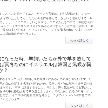
キリストの名前が「イエス」だという言葉は、1行も記録されていませ
されていたとしても、ただその名前を持っているという理由だけで、キ
でしょう。 「イエス」という名前は、ユダヤ人たちの中で一般的な名前
うしてみると、イエス様がキリストであると確信することができる証拠は、単
。最も確実な証拠は、キリストについての旧約聖書の預言を成していか
ス様は御自分がキリスト...
もっと
詳しく
になった時、羊飼いたちが外で羊を放して
あれば真冬なのにイスラエルは韓国と気候が異
か？
するイスラエルは、韓国と同じ緯度上にあるため気候が似ています。た
差地点に位置する地理的特性のため、韓国の春と秋に該当する季節が短
ほうです。 雨季に該当する冬には、雨がよく降り気温がとても下がり、
をおりの中に移動させて冬を過ごさせます。そのため、真冬の12月、それ
とです。 イエス様の誕生 聖書を見ると、ユダのベツレヘムの野原で羊
天使からイエ...
もっと
詳しく