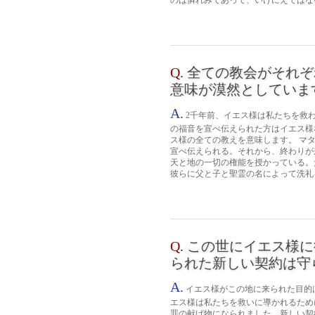
のは憐れみであって、いけにえではない』
Q.
全ての教会がそれぞ
意味が漠然としていま
A.
2千年前、イエス様は私たちを救
の福音を宣べ伝えられた方はイエス様
ス様の全ての教えを意味します。 マタ
宣べ伝えられる。それから、終わりが来る
天と地の一切の権能を授かっている。
彼らに父と子と聖霊の名によって洗礼を授
Q.
この世にイエス様に
られた新しい契約は守
A.
イエス様がこの地に来られた目的
エス様は私たちを救いに導かれるため
罪の献げ物になられました。新しい契