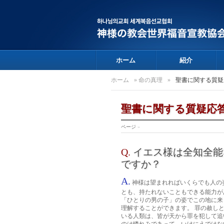
ホーム
紹介
ホーム
»
命の真理
»
聖書に関する質疑
聖書に関する質疑応
ページ
»
Q.
イエス様は全知全能
ですか？
A.
神様は望まれればいくらでも人の
とも、持たれないこともできる能力が
「ひとりの男の子」の姿でこの地に来
理解することができます。 罪の赦し
いる人類は、皆が天から罪を犯して追い