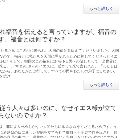
...
もっと
詳しく
れ福音を伝えると言っていますが、福音の
す。福音とは何ですか？
われるためにこの地に来られ、天国の福音を伝えてくださいました。天国
なので、福音とは私たちを天国に導かれるために施してくださったイエ
24:14 そして、御国のこの福音はあらゆる民への証しとして、全世界に
。」 マタ28:18－20 イエスは、近寄って来て言われた。 「わたしは
だから、あなたがたは行って、すべての民をわたしの弟子にしなさい。
け...
もっと
詳しく
従う人々は多いのに、なぜイエス様が立て
らないのですか？
は、罪により死ぬしかない人間たちに永遠な命をくださるためです。イ
に過越祭の日に新しい契約を立てられて御自ら十字架で血を流され、贖
約の真理の中には、過越祭だけではなく安息日をはじめ3次の7つの祭り