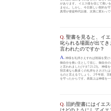
があります。 イエス様を信じて救い
ません。しかし、今日新しい契約を守
真理が使徒時代以後、次第に変わってい
Q.
聖書を見ると、イエ
叱られる場面が出てき
言われたのですか？
A.
神様を礼拝さえすれば祝福を受け
御自分を救い主として信じ、御自分の
と言われました(マタ7:21-23)。
預言者なら数多くの礼拝をささげたは
ものと言えるでしょう。 2千年前、
を守ったからです。表面上は神様を一番
Q.
旧約聖書にはイエス
はどのようにしてイエ