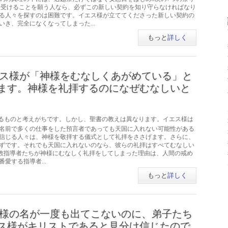
を受けることを願う人なら、必ずこの新しい契約を知り守らなければなり
る人々を探すのは困難です。イエス様が立ててくださった新しい契約の
き、完全になくなってしまった...
もっと
詳しく
ス様が「神様をむなしくあがめている」と
ます。神様を礼拝するのになぜむなしいと
るものと考えがちです。しかし、聖書の教えは異なります。イエス様は
名前で多くの仕事をした預言者であっても天国に入れない可能性がある
 神様を信じる人々は、神様を敬拝する儀式として礼拝をささげます。さらに、
ずです。それでも天国に入れないのなら、彼らの礼拝はすべてむなしい
宗教指導者たちが神様にむなしく礼拝をしてしまった理由は、人間の戒め
愛する指導者...
もっと
詳しく
様の名が一度も出てこないのに、弟子たち
ス様がキリストであると見分け信じたので