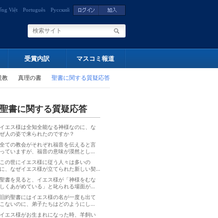
ếng Việt
Português
Русский
受賞内訳
マスコミ報道
説教
真理の書
聖書に関する質疑応答