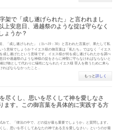
字架で「成し遂げられた」と言われまし
以上安息日、過越祭のような掟は守らなく
しょうか？
前、「成し遂げられた」（ヨハ19：30）と言われた言葉が、果たして私
いう意味でしょうか？イエス様の御言葉は「私たち」ではなく「イエス
を成し遂げたという意味です。イエス様が何を成し遂げられたかを調べ
息日や過越祭のような神様の掟をさらに神聖に守らなければならないと
の献げ物として代わりに犠牲になられたイエス様 罪人を救うために来ら
ればならなかったこと...
もっと
詳しく
を尽くし、思いを尽くして神を愛しなさ
ります。この御言葉を具体的に実践する方
試みて、「律法の中で、どの掟が最も重要でしょうか」と質問します。
くし、思いを尽くしてあなたの神である主を愛しなさい」というのが最