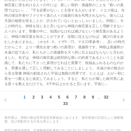
御言葉に背を向ける人々の中には、新しい契約・過越祭のことを『救いの真
理ではない』、『守る必要がない』と主張する人がいます。 イエス様は、当
時の律法学者やファリサイ派の人々の偽善行為を𠮟咤されながら、彼らには
天国の秘密を悟ることが、許されていないとおっしゃいました。同様に、今
この時代も、神様を信じると言いながら神様の御言葉を正しく理解できない
人々がいます。聖書の中に、知識がなければ滅びるという御言葉があるよう
に、神様の御言葉を知ることができず、従順に従えなければ、滅びの道を歩
むしかありません。（ホセ4：6、イザ9：15、マタ23章参考）。 災いの時代
だからこそ、より一層光を放つ救いの真理が、過越祭です。神様は過越祭が
永遠の掟であり、私たちがこの過越祭を大々的に伝えねばならないと言われ
ました。先ずは、神様の御言葉は絶対的な救いの約束であるということを認
識して、私たちに下さった真理がどれほど貴重で、祝福あふれるものなのか
を、聖書を通して正しく理解してみることにしましょう。 永遠の命の観点か
ら見る聖書 神様の創造された宇宙は無限の世界です。たとえば、人が一秒に
星を一つ数えると仮定してみましょう。すると、私たちが属した銀河系にあ
る星々を数えるだけでも、6千年以上かかると言います。宇宙に...
1
2
3
4
5
6
7
8
9
32
...
33
著作権は、神様の教会世界福音宣教協会にあります。著作権者の許諾なしに無断複
製、及び再配布する行為を禁止します。
韓国京畿道城南市、盆唐郵便局私書箱119 / Tel: 82-31-738-5999 / Fax: 82-31-738-