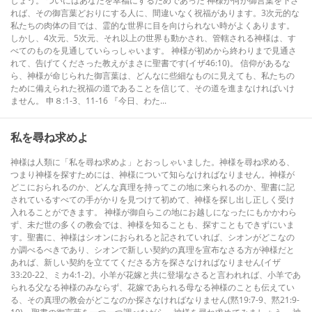
しょう。 ついにはあなたを幸福にするためであった 神様が何か御言葉を下さ
れば、その御言葉どおりにする人に、間違いなく祝福があります。3次元的な
私たちの肉体の目では、霊的な世界に目を向けられない時がよくあります。
しかし、4次元、5次元、それ以上の世界も動かされ、管轄される神様は、す
べてのものを見通していらっしゃいます。 神様が初めから終わりまで見通さ
れて、告げてくださった教えがまさに聖書です(イザ46:10)。 信仰があるな
ら、神様が命じられた御言葉は、どんなに些細なものに見えても、私たちの
ために備えられた祝福の道であることを信じて、その道を進まなければいけ
ません。 申８:1-3、11-16 『今日、わた...
私を尋ね求めよ
神様は人類に「私を尋ね求めよ」とおっしゃいました。神様を尋ね求める、
つまり神様を探すためには、神様について知らなければなりません。神様が
どこにおられるのか、どんな真理を持ってこの地に来られるのか、聖書に記
されているすべての手がかりを見つけて初めて、神様を探し出し正しく受け
入れることができます。 神様が御自らこの地にお越しになったにもかかわら
ず、未だ世の多くの教会では、神様を知ることも、探すこともできずにいま
す。聖書に、神様はシオンにおられると記されていれば、シオンがどこなの
か調べるべきであり、シオンで新しい契約の真理を宣布なさる方が神様だと
あれば、新しい契約を立ててくださる方を探さなければなりません(イザ
33:20-22、ミカ4:1-2)。小羊が花嫁と共に登場なさると言われれば、小羊であ
られる父なる神様のみならず、花嫁であられる母なる神様のことも伝えてい
る、その真理の教会がどこなのか探さなければなりません(黙19:7-9、黙21:9-