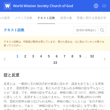
World Mission Society Church of God
WATV
命の真理
メディア説教
テキスト説教
真理の書
聖書に関する質疑応答
テキスト説教
한국어 제목표시
テキスト説教は、印刷及び配布を禁じています。受けた恵みは、心に刻んでシオンの香りを
放ってください。
1
2
3
4
5
6
7
8
9
32
...
33
掟と反逆
反逆とは、一般的に王の統治方針や政策に従わず、謀反を企てることを意味
します。 霊的世界においては、私たちの王であられる神様の掟を守らないこ
とが「反逆」です。神様の掟を守る人は、神様の側に立つので、絶対に神様
に逆らったり、反逆することはありません。そのため、聖書は終わりの時
代、霊的大戦争が繰り広げられる時に、神様の側につく人々は「女の子孫の
残りの者たち」であり、「神様の掟を守り、イエス様の証し を守り通してい