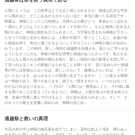
人間にとっては、この世界はとても広く感じられますが、地球は広大な宇宙
から眺めると、どこにあるかも分からないほど、本当に微々たる存在です。
聖書は、神様にとってこの地球は、天秤の上の塵ひとつ、革袋からこぼれる
一滴のしずくのようだと述べています（イザ40:15）。 そんな地球に生きる人
類のために、神様は契約を立てられました。大宇宙を営まれる神様が下さっ
たすべての掟と定めと戒めには、人類が天国で、世々とこしえに、永遠の命
と祝福を得て、幸せに過ごせるようにしてやろうという神様の御心が込めら
れています。 この時代、新しい契約の過越祭を回復され、私たちに守らせる
ようになさったのも、神様の特別な摂理と祝福があったからです。私たちを
この上なく愛される神様の御心を悟り、新しい契約の命の真理を大切に守っ
て宣べ伝えるシオンの家族になられることを願います。 掟に込められた祝福
世の中には裕福な人もいれば、貧しい人もいて、健康な人もいれば、そうで
ない人もいます。あらゆる人々が地球に生きていますが、ここに留まる期間
は一時的であり、限りがあります。誰でも一度生まれたら、いつかは去って
行かなければなりません。 ヘブ9:27 『人間には一度死ぬことと、その後に裁
きを受けることが定まっているように』 神様は、人類が地上の生活を終えた
後、永遠の世界に進んで行けるよう、法と掟を定められました。そして、そ
のすべての教えを聖書に収められ、神様の法に従...
過越祭と救いの真理
今日の世の中は神様の御言葉を捨ててしまい、霊的な飢えと渇き、満ちあふ
れる災いに苦しんでいます。（アモ8：11、エレ44：23）にもかかわらず、