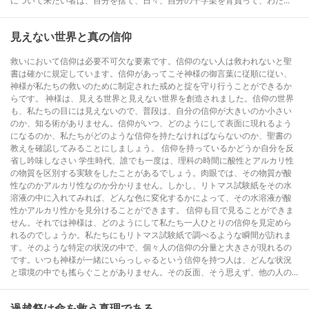
について来たい者は、自分を捨て、日々、自分の十字架を背負って、わた...
見えない世界と真の信仰
救いにおいて信仰は必要不可欠な要素です。信仰のない人は救われないと聖
書は確かに規定しています。信仰があってこそ神様の御言葉に従順に従い、
神様が私たちの救いのために制定された戒めと掟を守り行うことができるか
らです。 神様は、見える世界と見えない世界を創造されました。信仰の世界
も、私たちの目には見えないので、普段は、自分の信仰が大きいのか小さい
のか、知る術がありません。信仰がいつ、どのようにして表面に現れるよう
になるのか、私たちがどのような信仰を持たなければならないのか、聖書の
教えを確認してみることにしましょう。 信仰を持っているかどうか自分を反
省し吟味しなさい 学生時代、誰でも一度は、理科の時間に酸性とアルカリ性
の物質を区別する実験をしたことがあるでしょう。肉眼では、その物質が酸
性なのかアルカリ性なのか分かりません。しかし、リトマス試験紙をその水
溶液の中に入れてみれば、どんな色に変化するかによって、その水溶液が酸
性かアルカリ性かを見分けることができます。 信仰も目で見ることができま
せん。それでは神様は、どのようにして私たち一人ひとりの信仰を見定めら
れるのでしょうか。私たちにもリトマス試験紙で調べるような瞬間が訪れま
す。そのような特定の状況の中で、個々人の信仰の分量と大きさが現れるの
です。いつも神様が一緒にいらっしゃるという信仰を持つ人は、どんな状況
と環境の中でも搖らぐことがありません。その反面、そう思えず、他の人の...
過越祭は命を救う真理である