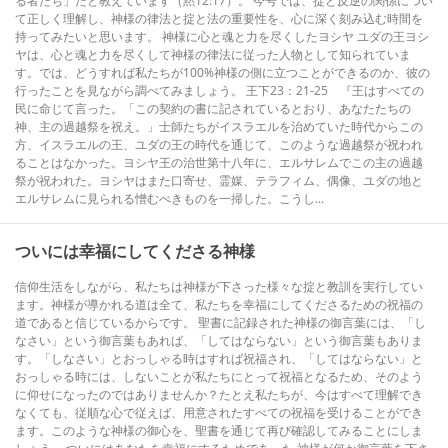
る者たち」だと教えています（黙12:17）。 今号では、掟と反逆の関係につい
て正しく理解し、神様の律法と掟と法の重要性を、心に深く刻み込む時間を
持ってみたいと思います。 神様に心と魂と力を尽くしたヨシヤ ユダの王ヨシ
ヤは、心と魂と力を尽くして神様の律法に従った人物として知られていま
す。では、どうすれば私たちが100%神様の側に立つことができるのか、彼の
行ったことを見ながら調べてみましょう。 王下23：21-25 『王はすべての
民に命じて言った。「この契約の書に記されているとおり、あなたたちの
神、主の過越祭を祝え。」士師たちがイスラエルを治めていた時代からこの
方、イスラエルの王、ユダの王の時代を通じて、このような過越祭が祝われ
ることはなかった。ヨシヤ王の治世第十八年に、エルサレムでこの主の過越
祭が祝われた。ヨシヤはまた口寄せ、霊媒、テラフィム、偶像、ユダの地と
エルサレムに見られる憎むべきものを一掃した。こうし...
ついには幸福にしてくださる神様
信仰生活をしながら、私たちは神様が下さった様々な掟と教訓を実行してい
ます。神様が導かれる道は全て、私たちを幸福にしてくださるための祝福の
道であると信じているからです。 聖書に記録された神様の御言葉には、「し
なさい」という御言葉もあれば、「してはならない」という御言葉もありま
す。「しなさい」とおっしゃる時はすれば祝福され、「してはならない」と
おっしゃる時には、しないことが私たちにとって祝福となるため、そのよう
に仰せになったのではありませんか？たとえ私たちが、今はすべて理解でき
なくても、従順な心で従えば、用意されたすべての祝福を受けることができ
ます。このような神様の御心を、聖書を通じて再び確認してみることにしま