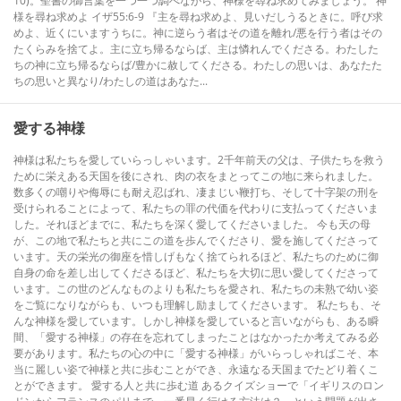
10)。聖書の御言葉を一つ一つ調べながら、神様を尋ね求めてみましょう。 神
様を尋ね求めよ イザ55:6-9 『主を尋ね求めよ、見いだしうるときに。呼び求
めよ、近くにいますうちに。神に逆らう者はその道を離れ/悪を行う者はその
たくらみを捨てよ。主に立ち帰るならば、主は憐れんでくださる。わたした
ちの神に立ち帰るならば/豊かに赦してくださる。わたしの思いは、あなたた
ちの思いと異なり/わたしの道はあなた...
愛する神様
神様は私たちを愛していらっしゃいます。2千年前天の父は、子供たちを救う
ために栄えある天国を後にされ、肉の衣をまとってこの地に来られました。
数多くの嘲りや侮辱にも耐え忍ばれ、凄まじい鞭打ち、そして十字架の刑を
受けられることによって、私たちの罪の代価を代わりに支払ってくださいま
した。それほどまでに、私たちを深く愛してくださいました。 今も天の母
が、この地で私たちと共にこの道を歩んでくださり、愛を施してくださって
います。天の栄光の御座を惜しげもなく捨てられるほど、私たちのために御
自身の命を差し出してくださるほど、私たちを大切に思い愛してくださって
います。この世のどんなものよりも私たちを愛され、私たちの未熟で幼い姿
をご覧になりながらも、いつも理解し励ましてくださいます。 私たちも、そ
んな神様を愛しています。しかし神様を愛していると言いながらも、ある瞬
間、「愛する神様」の存在を忘れてしまったことはなかったか考えてみる必
要があります。私たちの心の中に「愛する神様」がいらっしゃればこそ、本
当に麗しい姿で神様と共に歩むことができ、永遠なる天国までたどり着くこ
とができます。 愛する人と共に歩む道 あるクイズショーで「イギリスのロン