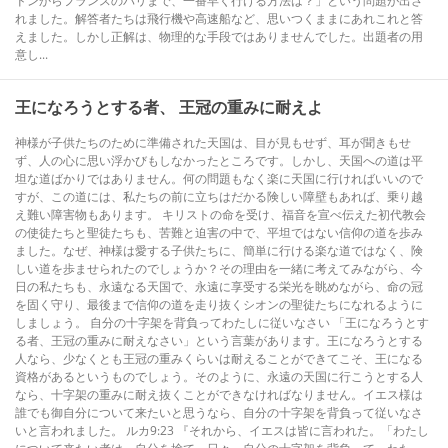
ドンからフランスのパリまで、一番早く行ける方法は？」という問題が出さ
れました。解答者たちは飛行機や高速船など、思いつくままにあれこれと答
えました。しかし正解は、物理的な手段ではありませんでした。出題者の用
意し...
王になろうとする者、 王冠の重みに耐えよ
神様が子供たちのために準備された天国は、目が見もせず、耳が聞きもせ
ず、人の心に思い浮かびもしなかったところです。しかし、天国への道は平
坦な道ばかりではありません。何の問題もなく楽に天国に行ければいいので
すが、この道には、私たちの前に立ちはだかる険しい障壁もあれば、乗り越
え難い障害物もあります。 キリストの命を受け、福音を宣べ伝えた初代教会
の使徒たちと聖徒たちも、苦難と迫害の中で、平坦ではない信仰の道を歩み
ました。なぜ、神様は愛する子供たちに、簡単に行ける楽な道ではなく、険
しい道を歩ませられたのでしょうか？その理由を一緒に考えてみながら、今
日の私たちも、永遠なる天国で、永遠に享受する栄光を眺めながら、命の冠
を固く守り、最後まで信仰の道を走り抜くシオンの聖徒たちになれるように
しましょう。 自分の十字架を背負ってわたしに従いなさい 「王になろうとす
る者、王冠の重みに耐えなさい」という言葉があります。王になろうとする
人なら、少なくとも王冠の重みくらいは耐えることができてこそ、王になる
資格があるというものでしょう。そのように、永遠の天国に行こうとする人
なら、十字架の重みに耐え抜くことができなければなりません。イエス様は
誰でも御自分について来たいと思うなら、自分の十字架を背負って従いなさ
いと言われました。 ルカ9:23 『それから、イエスは皆に言われた。「わたし