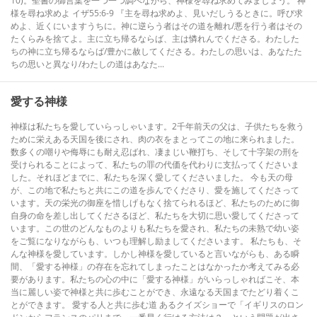
10)。聖書の御言葉を一つ一つ調べながら、神様を尋ね求めてみましょう。 神
様を尋ね求めよ イザ55:6-9 『主を尋ね求めよ、見いだしうるときに。呼び求
めよ、近くにいますうちに。神に逆らう者はその道を離れ/悪を行う者はその
たくらみを捨てよ。主に立ち帰るならば、主は憐れんでくださる。わたした
ちの神に立ち帰るならば/豊かに赦してくださる。わたしの思いは、あなたた
ちの思いと異なり/わたしの道はあなた...
愛する神様
神様は私たちを愛していらっしゃいます。2千年前天の父は、子供たちを救う
ために栄えある天国を後にされ、肉の衣をまとってこの地に来られました。
数多くの嘲りや侮辱にも耐え忍ばれ、凄まじい鞭打ち、そして十字架の刑を
受けられることによって、私たちの罪の代価を代わりに支払ってくださいま
した。それほどまでに、私たちを深く愛してくださいました。 今も天の母
が、この地で私たちと共にこの道を歩んでくださり、愛を施してくださって
います。天の栄光の御座を惜しげもなく捨てられるほど、私たちのために御
自身の命を差し出してくださるほど、私たちを大切に思い愛してくださって
います。この世のどんなものよりも私たちを愛され、私たちの未熟で幼い姿
をご覧になりながらも、いつも理解し励ましてくださいます。 私たちも、そ
んな神様を愛しています。しかし神様を愛していると言いながらも、ある瞬
間、「愛する神様」の存在を忘れてしまったことはなかったか考えてみる必
要があります。私たちの心の中に「愛する神様」がいらっしゃればこそ、本
当に麗しい姿で神様と共に歩むことができ、永遠なる天国までたどり着くこ
とができます。 愛する人と共に歩む道 あるクイズショーで「イギリスのロン