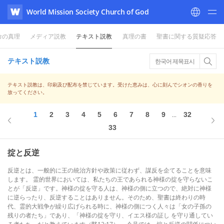
World Mission Society Church of God
WATV
命の真理
メディア説教
テキスト説教
真理の書
聖書に関する質疑応答
テキスト説教
한국어 제목표시
テキスト説教は、印刷及び配布を禁じています。受けた恵みは、心に刻んでシオンの香りを
放ってください。
1
2
3
4
5
6
7
8
9
32
...
33
掟と反逆
反逆とは、一般的に王の統治方針や政策に従わず、謀反を企てることを意味
します。 霊的世界においては、私たちの王であられる神様の掟を守らないこ
とが「反逆」です。神様の掟を守る人は、神様の側に立つので、絶対に神様
に逆らったり、反逆することはありません。そのため、聖書は終わりの時
代、霊的大戦争が繰り広げられる時に、神様の側につく人々は「女の子孫の
残りの者たち」であり、「神様の掟を守り、イエス様の証し を守り通してい