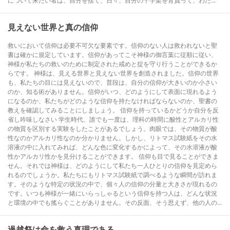
について来たい者は、自分を捨て、日々、自分の十字架を背負って、わた...
見えない世界と真の信仰
救いにおいて信仰は必要不可欠な要素です。信仰のない人は救われないと聖
書は確かに規定しています。信仰があってこそ神様の御言葉に従順に従い、
神様が私たちの救いのために制定された戒めと掟を守り行うことができるか
らです。 神様は、見える世界と見えない世界を創造されました。信仰の世界
も、私たちの目には見えないので、普段は、自分の信仰が大きいのか小さい
のか、知る術がありません。信仰がいつ、どのようにして表面に現れるよう
になるのか、私たちがどのような信仰を持たなければならないのか、聖書の
教えを確認してみることにしましょう。 信仰を持っているかどうか自分を反
省し吟味しなさい 学生時代、誰でも一度は、理科の時間に酸性とアルカリ性
の物質を区別する実験をしたことがあるでしょう。肉眼では、その物質が酸
性なのかアルカリ性なのか分かりません。しかし、リトマス試験紙をその水
溶液の中に入れてみれば、どんな色に変化するかによって、その水溶液が酸
性かアルカリ性かを見分けることができます。 信仰も目で見ることができま
せん。それでは神様は、どのようにして私たち一人ひとりの信仰を見定めら
れるのでしょうか。私たちにもリトマス試験紙で調べるような瞬間が訪れま
す。そのような特定の状況の中で、個々人の信仰の分量と大きさが現れるの
です。いつも神様が一緒にいらっしゃるという信仰を持つ人は、どんな状況
と環境の中でも搖らぐことがありません。その反面、そう思えず、他の人の...
過越祭は命を救う真理である