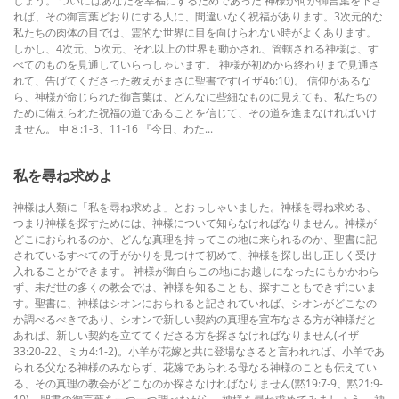
しょう。 ついにはあなたを幸福にするためであった 神様が何か御言葉を下さ
れば、その御言葉どおりにする人に、間違いなく祝福があります。3次元的な
私たちの肉体の目では、霊的な世界に目を向けられない時がよくあります。
しかし、4次元、5次元、それ以上の世界も動かされ、管轄される神様は、す
べてのものを見通していらっしゃいます。 神様が初めから終わりまで見通さ
れて、告げてくださった教えがまさに聖書です(イザ46:10)。 信仰があるな
ら、神様が命じられた御言葉は、どんなに些細なものに見えても、私たちの
ために備えられた祝福の道であることを信じて、その道を進まなければいけ
ません。 申８:1-3、11-16 『今日、わた...
私を尋ね求めよ
神様は人類に「私を尋ね求めよ」とおっしゃいました。神様を尋ね求める、
つまり神様を探すためには、神様について知らなければなりません。神様が
どこにおられるのか、どんな真理を持ってこの地に来られるのか、聖書に記
されているすべての手がかりを見つけて初めて、神様を探し出し正しく受け
入れることができます。 神様が御自らこの地にお越しになったにもかかわら
ず、未だ世の多くの教会では、神様を知ることも、探すこともできずにいま
す。聖書に、神様はシオンにおられると記されていれば、シオンがどこなの
か調べるべきであり、シオンで新しい契約の真理を宣布なさる方が神様だと
あれば、新しい契約を立ててくださる方を探さなければなりません(イザ
33:20-22、ミカ4:1-2)。小羊が花嫁と共に登場なさると言われれば、小羊であ
られる父なる神様のみならず、花嫁であられる母なる神様のことも伝えてい
る、その真理の教会がどこなのか探さなければなりません(黙19:7-9、黙21:9-