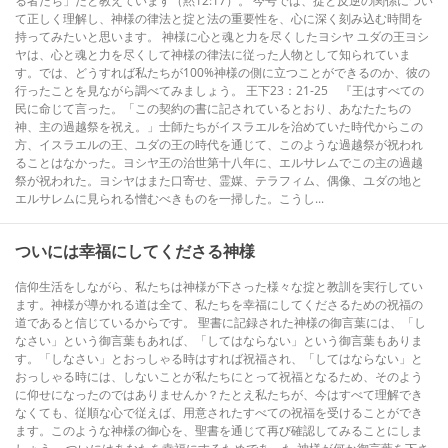
る者たち」だと教えています（黙12:17）。 今号では、掟と反逆の関係につい
て正しく理解し、神様の律法と掟と法の重要性を、心に深く刻み込む時間を
持ってみたいと思います。 神様に心と魂と力を尽くしたヨシヤ ユダの王ヨシ
ヤは、心と魂と力を尽くして神様の律法に従った人物として知られていま
す。では、どうすれば私たちが100%神様の側に立つことができるのか、彼の
行ったことを見ながら調べてみましょう。 王下23：21-25 『王はすべての
民に命じて言った。「この契約の書に記されているとおり、あなたたちの
神、主の過越祭を祝え。」士師たちがイスラエルを治めていた時代からこの
方、イスラエルの王、ユダの王の時代を通じて、このような過越祭が祝われ
ることはなかった。ヨシヤ王の治世第十八年に、エルサレムでこの主の過越
祭が祝われた。ヨシヤはまた口寄せ、霊媒、テラフィム、偶像、ユダの地と
エルサレムに見られる憎むべきものを一掃した。こうし...
ついには幸福にしてくださる神様
信仰生活をしながら、私たちは神様が下さった様々な掟と教訓を実行してい
ます。神様が導かれる道は全て、私たちを幸福にしてくださるための祝福の
道であると信じているからです。 聖書に記録された神様の御言葉には、「し
なさい」という御言葉もあれば、「してはならない」という御言葉もありま
す。「しなさい」とおっしゃる時はすれば祝福され、「してはならない」と
おっしゃる時には、しないことが私たちにとって祝福となるため、そのよう
に仰せになったのではありませんか？たとえ私たちが、今はすべて理解でき
なくても、従順な心で従えば、用意されたすべての祝福を受けることができ
ます。このような神様の御心を、聖書を通じて再び確認してみることにしま