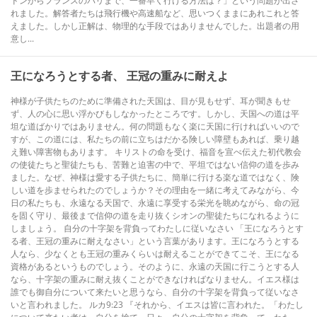
ドンからフランスのパリまで、一番早く行ける方法は？」という問題が出さ
れました。解答者たちは飛行機や高速船など、思いつくままにあれこれと答
えました。しかし正解は、物理的な手段ではありませんでした。出題者の用
意し...
王になろうとする者、 王冠の重みに耐えよ
神様が子供たちのために準備された天国は、目が見もせず、耳が聞きもせ
ず、人の心に思い浮かびもしなかったところです。しかし、天国への道は平
坦な道ばかりではありません。何の問題もなく楽に天国に行ければいいので
すが、この道には、私たちの前に立ちはだかる険しい障壁もあれば、乗り越
え難い障害物もあります。 キリストの命を受け、福音を宣べ伝えた初代教会
の使徒たちと聖徒たちも、苦難と迫害の中で、平坦ではない信仰の道を歩み
ました。なぜ、神様は愛する子供たちに、簡単に行ける楽な道ではなく、険
しい道を歩ませられたのでしょうか？その理由を一緒に考えてみながら、今
日の私たちも、永遠なる天国で、永遠に享受する栄光を眺めながら、命の冠
を固く守り、最後まで信仰の道を走り抜くシオンの聖徒たちになれるように
しましょう。 自分の十字架を背負ってわたしに従いなさい 「王になろうとす
る者、王冠の重みに耐えなさい」という言葉があります。王になろうとする
人なら、少なくとも王冠の重みくらいは耐えることができてこそ、王になる
資格があるというものでしょう。そのように、永遠の天国に行こうとする人
なら、十字架の重みに耐え抜くことができなければなりません。イエス様は
誰でも御自分について来たいと思うなら、自分の十字架を背負って従いなさ
いと言われました。 ルカ9:23 『それから、イエスは皆に言われた。「わたし