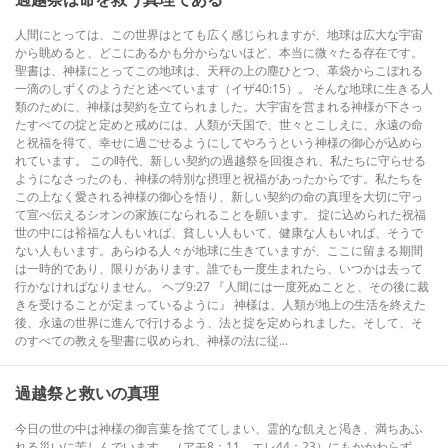
人間にとっては、この世界はとても広く感じられますが、地球は広大な宇宙
から眺めると、どこにあるかも分からないほど、本当に微々たる存在です。
聖書は、神様にとってこの地球は、天秤の上の塵ひとつ、革袋からこぼれる
一滴のしずくのようだと述べています（イザ40:15）。 そんな地球に生きる人
類のために、神様は契約を立てられました。大宇宙を営まれる神様が下さっ
たすべての掟と定めと戒めには、人類が天国で、世々とこしえに、永遠の命
と祝福を得て、幸せに過ごせるようにしてやろうという神様の御心が込めら
れています。 この時代、新しい契約の過越祭を回復され、私たちに守らせる
ようになさったのも、神様の特別な摂理と祝福があったからです。私たちを
この上なく愛される神様の御心を悟り、新しい契約の命の真理を大切に守っ
て宣べ伝えるシオンの家族になられることを願います。 掟に込められた祝福
世の中には裕福な人もいれば、貧しい人もいて、健康な人もいれば、そうで
ない人もいます。あらゆる人々が地球に生きていますが、ここに留まる期間
は一時的であり、限りがあります。誰でも一度生まれたら、いつかは去って
行かなければなりません。 ヘブ9:27 『人間には一度死ぬことと、その後に裁
きを受けることが定まっているように』 神様は、人類が地上の生活を終えた
後、永遠の世界に進んで行けるよう、法と掟を定められました。そして、そ
のすべての教えを聖書に収められ、神様の法に従...
過越祭と救いの真理
今日の世の中は神様の御言葉を捨ててしまい、霊的な飢えと渇き、満ちあふ
れる災いに苦しんでいます。（アモ8：11、エレ44：23）にもかかわらず、