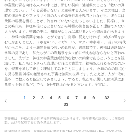
御言葉に背を向ける人々の中には、新しい契約・過越祭のことを『救いの真
理ではない』、『守る必要がない』と主張する人がいます。 イエス様は、当
時の律法学者やファリサイ派の人々の偽善行為を𠮟咤されながら、彼らには
天国の秘密を悟ることが、許されていないとおっしゃいました。同様に、今
この時代も、神様を信じると言いながら神様の御言葉を正しく理解できない
人々がいます。聖書の中に、知識がなければ滅びるという御言葉があるよう
に、神様の御言葉を知ることができず、従順に従えなければ、滅びの道を歩
むしかありません。（ホセ4：6、イザ9：15、マタ23章参考）。 災いの時代
だからこそ、より一層光を放つ救いの真理が、過越祭です。神様は過越祭が
永遠の掟であり、私たちがこの過越祭を大々的に伝えねばならないと言われ
ました。先ずは、神様の御言葉は絶対的な救いの約束であるということを認
識して、私たちに下さった真理がどれほど貴重で、祝福あふれるものなのか
を、聖書を通して正しく理解してみることにしましょう。 永遠の命の観点か
ら見る聖書 神様の創造された宇宙は無限の世界です。たとえば、人が一秒に
星を一つ数えると仮定してみましょう。すると、私たちが属した銀河系にあ
る星々を数えるだけでも、6千年以上かかると言います。宇宙に...
1
2
3
4
5
6
7
8
9
32
...
33
著作権は、神様の教会世界福音宣教協会にあります。著作権者の許諾なしに無断複
製、及び再配布する行為を禁止します。
韓国京畿道城南市、盆唐郵便局私書箱119 / Tel: 82-31-738-5999 / Fax: 82-31-738-