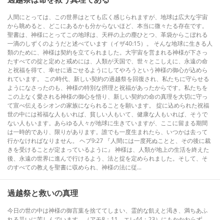
人間にとっては、この世界はとても広く感じられますが、地球は広大な宇宙
から眺めると、どこにあるかも分からないほど、本当に微々たる存在です。
聖書は、神様にとってこの地球は、天秤の上の塵ひとつ、革袋からこぼれる
一滴のしずくのようだと述べています（イザ40:15）。 そんな地球に生きる人
類のために、神様は契約を立てられました。大宇宙を営まれる神様が下さっ
たすべての掟と定めと戒めには、人類が天国で、世々とこしえに、永遠の命
と祝福を得て、幸せに過ごせるようにしてやろうという神様の御心が込めら
れています。 この時代、新しい契約の過越祭を回復され、私たちに守らせる
ようになさったのも、神様の特別な摂理と祝福があったからです。私たちを
この上なく愛される神様の御心を悟り、新しい契約の命の真理を大切に守っ
て宣べ伝えるシオンの家族になられることを願います。 掟に込められた祝福
世の中には裕福な人もいれば、貧しい人もいて、健康な人もいれば、そうで
ない人もいます。あらゆる人々が地球に生きていますが、ここに留まる期間
は一時的であり、限りがあります。誰でも一度生まれたら、いつかは去って
行かなければなりません。 ヘブ9:27 『人間には一度死ぬことと、その後に裁
きを受けることが定まっているように』 神様は、人類が地上の生活を終えた
後、永遠の世界に進んで行けるよう、法と掟を定められました。そして、そ
のすべての教えを聖書に収められ、神様の法に従...
過越祭と救いの真理
今日の世の中は神様の御言葉を捨ててしまい、霊的な飢えと渇き、満ちあふ
れる災いに苦しんでいます。（アモ8：11、エレ44：23）にもかかわらず、