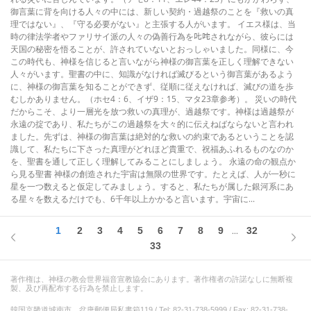
御言葉に背を向ける人々の中には、新しい契約・過越祭のことを『救いの真
理ではない』、『守る必要がない』と主張する人がいます。 イエス様は、当
時の律法学者やファリサイ派の人々の偽善行為を𠮟咤されながら、彼らには
天国の秘密を悟ることが、許されていないとおっしゃいました。同様に、今
この時代も、神様を信じると言いながら神様の御言葉を正しく理解できない
人々がいます。聖書の中に、知識がなければ滅びるという御言葉があるよう
に、神様の御言葉を知ることができず、従順に従えなければ、滅びの道を歩
むしかありません。（ホセ4：6、イザ9：15、マタ23章参考）。 災いの時代
だからこそ、より一層光を放つ救いの真理が、過越祭です。神様は過越祭が
永遠の掟であり、私たちがこの過越祭を大々的に伝えねばならないと言われ
ました。先ずは、神様の御言葉は絶対的な救いの約束であるということを認
識して、私たちに下さった真理がどれほど貴重で、祝福あふれるものなのか
を、聖書を通して正しく理解してみることにしましょう。 永遠の命の観点か
ら見る聖書 神様の創造された宇宙は無限の世界です。たとえば、人が一秒に
星を一つ数えると仮定してみましょう。すると、私たちが属した銀河系にあ
る星々を数えるだけでも、6千年以上かかると言います。宇宙に...
1
2
3
4
5
6
7
8
9
32
...
33
著作権は、神様の教会世界福音宣教協会にあります。著作権者の許諾なしに無断複
製、及び再配布する行為を禁止します。
韓国京畿道城南市、盆唐郵便局私書箱119 / Tel: 82-31-738-5999 / Fax: 82-31-738-