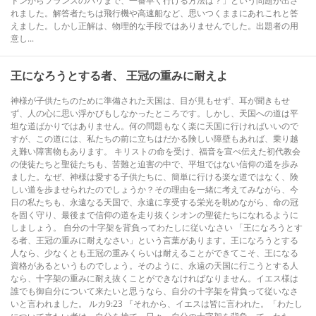
ドンからフランスのパリまで、一番早く行ける方法は？」という問題が出さ
れました。解答者たちは飛行機や高速船など、思いつくままにあれこれと答
えました。しかし正解は、物理的な手段ではありませんでした。出題者の用
意し...
王になろうとする者、 王冠の重みに耐えよ
神様が子供たちのために準備された天国は、目が見もせず、耳が聞きもせ
ず、人の心に思い浮かびもしなかったところです。しかし、天国への道は平
坦な道ばかりではありません。何の問題もなく楽に天国に行ければいいので
すが、この道には、私たちの前に立ちはだかる険しい障壁もあれば、乗り越
え難い障害物もあります。 キリストの命を受け、福音を宣べ伝えた初代教会
の使徒たちと聖徒たちも、苦難と迫害の中で、平坦ではない信仰の道を歩み
ました。なぜ、神様は愛する子供たちに、簡単に行ける楽な道ではなく、険
しい道を歩ませられたのでしょうか？その理由を一緒に考えてみながら、今
日の私たちも、永遠なる天国で、永遠に享受する栄光を眺めながら、命の冠
を固く守り、最後まで信仰の道を走り抜くシオンの聖徒たちになれるように
しましょう。 自分の十字架を背負ってわたしに従いなさい 「王になろうとす
る者、王冠の重みに耐えなさい」という言葉があります。王になろうとする
人なら、少なくとも王冠の重みくらいは耐えることができてこそ、王になる
資格があるというものでしょう。そのように、永遠の天国に行こうとする人
なら、十字架の重みに耐え抜くことができなければなりません。イエス様は
誰でも御自分について来たいと思うなら、自分の十字架を背負って従いなさ
いと言われました。 ルカ9:23 『それから、イエスは皆に言われた。「わたし