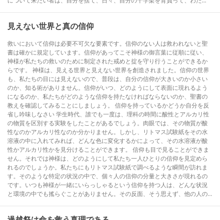
について来たい者は、自分を捨て、日々、自分の十字架を背負って、わた...
見えない世界と真の信仰
救いにおいて信仰は必要不可欠な要素です。信仰のない人は救われないと聖
書は確かに規定しています。信仰があってこそ神様の御言葉に従順に従い、
神様が私たちの救いのために制定された戒めと掟を守り行うことができるか
らです。 神様は、見える世界と見えない世界を創造されました。信仰の世界
も、私たちの目には見えないので、普段は、自分の信仰が大きいのか小さい
のか、知る術がありません。信仰がいつ、どのようにして表面に現れるよう
になるのか、私たちがどのような信仰を持たなければならないのか、聖書の
教えを確認してみることにしましょう。 信仰を持っているかどうか自分を反
省し吟味しなさい 学生時代、誰でも一度は、理科の時間に酸性とアルカリ性
の物質を区別する実験をしたことがあるでしょう。肉眼では、その物質が酸
性なのかアルカリ性なのか分かりません。しかし、リトマス試験紙をその水
溶液の中に入れてみれば、どんな色に変化するかによって、その水溶液が酸
性かアルカリ性かを見分けることができます。 信仰も目で見ることができま
せん。それでは神様は、どのようにして私たち一人ひとりの信仰を見定めら
れるのでしょうか。私たちにもリトマス試験紙で調べるような瞬間が訪れま
す。そのような特定の状況の中で、個々人の信仰の分量と大きさが現れるの
です。いつも神様が一緒にいらっしゃるという信仰を持つ人は、どんな状況
と環境の中でも搖らぐことがありません。その反面、そう思えず、他の人の...
過越祭は命を救う真理である