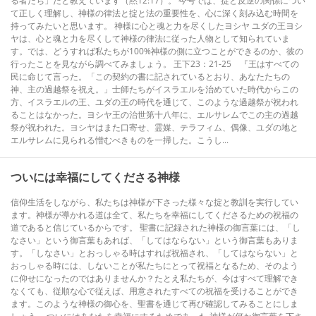
る者たち」だと教えています（黙12:17）。 今号では、掟と反逆の関係につい
て正しく理解し、神様の律法と掟と法の重要性を、心に深く刻み込む時間を
持ってみたいと思います。 神様に心と魂と力を尽くしたヨシヤ ユダの王ヨシ
ヤは、心と魂と力を尽くして神様の律法に従った人物として知られていま
す。では、どうすれば私たちが100%神様の側に立つことができるのか、彼の
行ったことを見ながら調べてみましょう。 王下23：21-25 『王はすべての
民に命じて言った。「この契約の書に記されているとおり、あなたたちの
神、主の過越祭を祝え。」士師たちがイスラエルを治めていた時代からこの
方、イスラエルの王、ユダの王の時代を通じて、このような過越祭が祝われ
ることはなかった。ヨシヤ王の治世第十八年に、エルサレムでこの主の過越
祭が祝われた。ヨシヤはまた口寄せ、霊媒、テラフィム、偶像、ユダの地と
エルサレムに見られる憎むべきものを一掃した。こうし...
ついには幸福にしてくださる神様
信仰生活をしながら、私たちは神様が下さった様々な掟と教訓を実行してい
ます。神様が導かれる道は全て、私たちを幸福にしてくださるための祝福の
道であると信じているからです。 聖書に記録された神様の御言葉には、「し
なさい」という御言葉もあれば、「してはならない」という御言葉もありま
す。「しなさい」とおっしゃる時はすれば祝福され、「してはならない」と
おっしゃる時には、しないことが私たちにとって祝福となるため、そのよう
に仰せになったのではありませんか？たとえ私たちが、今はすべて理解でき
なくても、従順な心で従えば、用意されたすべての祝福を受けることができ
ます。このような神様の御心を、聖書を通じて再び確認してみることにしま