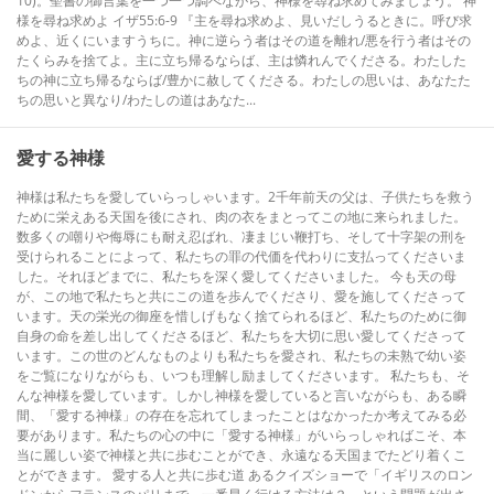
10)。聖書の御言葉を一つ一つ調べながら、神様を尋ね求めてみましょう。 神
様を尋ね求めよ イザ55:6-9 『主を尋ね求めよ、見いだしうるときに。呼び求
めよ、近くにいますうちに。神に逆らう者はその道を離れ/悪を行う者はその
たくらみを捨てよ。主に立ち帰るならば、主は憐れんでくださる。わたした
ちの神に立ち帰るならば/豊かに赦してくださる。わたしの思いは、あなたた
ちの思いと異なり/わたしの道はあなた...
愛する神様
神様は私たちを愛していらっしゃいます。2千年前天の父は、子供たちを救う
ために栄えある天国を後にされ、肉の衣をまとってこの地に来られました。
数多くの嘲りや侮辱にも耐え忍ばれ、凄まじい鞭打ち、そして十字架の刑を
受けられることによって、私たちの罪の代価を代わりに支払ってくださいま
した。それほどまでに、私たちを深く愛してくださいました。 今も天の母
が、この地で私たちと共にこの道を歩んでくださり、愛を施してくださって
います。天の栄光の御座を惜しげもなく捨てられるほど、私たちのために御
自身の命を差し出してくださるほど、私たちを大切に思い愛してくださって
います。この世のどんなものよりも私たちを愛され、私たちの未熟で幼い姿
をご覧になりながらも、いつも理解し励ましてくださいます。 私たちも、そ
んな神様を愛しています。しかし神様を愛していると言いながらも、ある瞬
間、「愛する神様」の存在を忘れてしまったことはなかったか考えてみる必
要があります。私たちの心の中に「愛する神様」がいらっしゃればこそ、本
当に麗しい姿で神様と共に歩むことができ、永遠なる天国までたどり着くこ
とができます。 愛する人と共に歩む道 あるクイズショーで「イギリスのロン