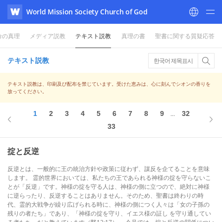
World Mission Society Church of God
WATV
命の真理
メディア説教
テキスト説教
真理の書
聖書に関する質疑応答
テキスト説教
한국어 제목표시
テキスト説教は、印刷及び配布を禁じています。受けた恵みは、心に刻んでシオンの香りを
放ってください。
1
2
3
4
5
6
7
8
9
32
...
33
掟と反逆
反逆とは、一般的に王の統治方針や政策に従わず、謀反を企てることを意味
します。 霊的世界においては、私たちの王であられる神様の掟を守らないこ
とが「反逆」です。神様の掟を守る人は、神様の側に立つので、絶対に神様
に逆らったり、反逆することはありません。そのため、聖書は終わりの時
代、霊的大戦争が繰り広げられる時に、神様の側につく人々は「女の子孫の
残りの者たち」であり、「神様の掟を守り、イエス様の証し を守り通してい