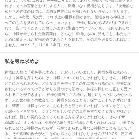
しょう。 ついにはあなたを幸福にするためであった 神様が何か御言葉を下さ
れば、その御言葉どおりにする人に、間違いなく祝福があります。3次元的な
私たちの肉体の目では、霊的な世界に目を向けられない時がよくあります。
しかし、4次元、5次元、それ以上の世界も動かされ、管轄される神様は、す
べてのものを見通していらっしゃいます。 神様が初めから終わりまで見通さ
れて、告げてくださった教えがまさに聖書です(イザ46:10)。 信仰があるな
ら、神様が命じられた御言葉は、どんなに些細なものに見えても、私たちの
ために備えられた祝福の道であることを信じて、その道を進まなければいけ
ません。 申８:1-3、11-16 『今日、わた...
私を尋ね求めよ
神様は人類に「私を尋ね求めよ」とおっしゃいました。神様を尋ね求める、
つまり神様を探すためには、神様について知らなければなりません。神様が
どこにおられるのか、どんな真理を持ってこの地に来られるのか、聖書に記
されているすべての手がかりを見つけて初めて、神様を探し出し正しく受け
入れることができます。 神様が御自らこの地にお越しになったにもかかわら
ず、未だ世の多くの教会では、神様を知ることも、探すこともできずにいま
す。聖書に、神様はシオンにおられると記されていれば、シオンがどこなの
か調べるべきであり、シオンで新しい契約の真理を宣布なさる方が神様だと
あれば、新しい契約を立ててくださる方を探さなければなりません(イザ
33:20-22、ミカ4:1-2)。小羊が花嫁と共に登場なさると言われれば、小羊であ
られる父なる神様のみならず、花嫁であられる母なる神様のことも伝えてい
る、その真理の教会がどこなのか探さなければなりません(黙19:7-9、黙21:9-