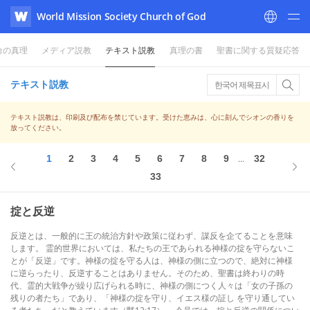
World Mission Society Church of God
WATV
命の真理
メディア説教
テキスト説教
真理の書
聖書に関する質疑応答
テキスト説教
한국어 제목표시
テキスト説教は、印刷及び配布を禁じています。受けた恵みは、心に刻んでシオンの香りを
放ってください。
1
2
3
4
5
6
7
8
9
32
...
33
掟と反逆
反逆とは、一般的に王の統治方針や政策に従わず、謀反を企てることを意味
します。 霊的世界においては、私たちの王であられる神様の掟を守らないこ
とが「反逆」です。神様の掟を守る人は、神様の側に立つので、絶対に神様
に逆らったり、反逆することはありません。そのため、聖書は終わりの時
代、霊的大戦争が繰り広げられる時に、神様の側につく人々は「女の子孫の
残りの者たち」であり、「神様の掟を守り、イエス様の証し を守り通してい