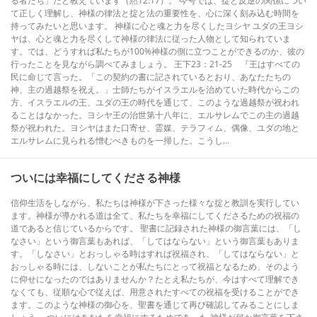
る者たち」だと教えています（黙12:17）。 今号では、掟と反逆の関係につい
て正しく理解し、神様の律法と掟と法の重要性を、心に深く刻み込む時間を
持ってみたいと思います。 神様に心と魂と力を尽くしたヨシヤ ユダの王ヨシ
ヤは、心と魂と力を尽くして神様の律法に従った人物として知られていま
す。では、どうすれば私たちが100%神様の側に立つことができるのか、彼の
行ったことを見ながら調べてみましょう。 王下23：21-25 『王はすべての
民に命じて言った。「この契約の書に記されているとおり、あなたたちの
神、主の過越祭を祝え。」士師たちがイスラエルを治めていた時代からこの
方、イスラエルの王、ユダの王の時代を通じて、このような過越祭が祝われ
ることはなかった。ヨシヤ王の治世第十八年に、エルサレムでこの主の過越
祭が祝われた。ヨシヤはまた口寄せ、霊媒、テラフィム、偶像、ユダの地と
エルサレムに見られる憎むべきものを一掃した。こうし...
ついには幸福にしてくださる神様
信仰生活をしながら、私たちは神様が下さった様々な掟と教訓を実行してい
ます。神様が導かれる道は全て、私たちを幸福にしてくださるための祝福の
道であると信じているからです。 聖書に記録された神様の御言葉には、「し
なさい」という御言葉もあれば、「してはならない」という御言葉もありま
す。「しなさい」とおっしゃる時はすれば祝福され、「してはならない」と
おっしゃる時には、しないことが私たちにとって祝福となるため、そのよう
に仰せになったのではありませんか？たとえ私たちが、今はすべて理解でき
なくても、従順な心で従えば、用意されたすべての祝福を受けることができ
ます。このような神様の御心を、聖書を通じて再び確認してみることにしま