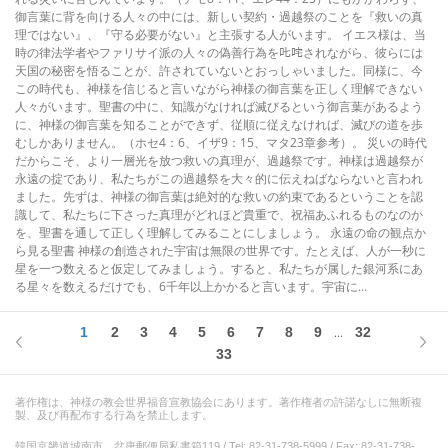
御言葉に背を向ける人々の中には、新しい契約・過越祭のことを『救いの真
理ではない』、『守る必要がない』と主張する人がいます。 イエス様は、当
時の律法学者やファリサイ派の人々の偽善行為を𠮟咤されながら、彼らには
天国の秘密を悟ることが、許されていないとおっしゃいました。同様に、今
この時代も、神様を信じると言いながら神様の御言葉を正しく理解できない
人々がいます。聖書の中に、知識がなければ滅びるという御言葉があるよう
に、神様の御言葉を知ることができず、従順に従えなければ、滅びの道を歩
むしかありません。（ホセ4：6、イザ9：15、マタ23章参考）。 災いの時代
だからこそ、より一層光を放つ救いの真理が、過越祭です。神様は過越祭が
永遠の掟であり、私たちがこの過越祭を大々的に伝えねばならないと言われ
ました。先ずは、神様の御言葉は絶対的な救いの約束であるということを認
識して、私たちに下さった真理がどれほど貴重で、祝福あふれるものなのか
を、聖書を通して正しく理解してみることにしましょう。 永遠の命の観点か
ら見る聖書 神様の創造された宇宙は無限の世界です。たとえば、人が一秒に
星を一つ数えると仮定してみましょう。すると、私たちが属した銀河系にあ
る星々を数えるだけでも、6千年以上かかると言います。宇宙に...
1
2
3
4
5
6
7
8
9
32
...
33
著作権は、神様の教会世界福音宣教協会にあります。著作権者の許諾なしに無断複
製、及び再配布する行為を禁止します。
韓国京畿道城南市、盆唐郵便局私書箱119 / Tel: 82-31-738-5999 / Fax: 82-31-738-