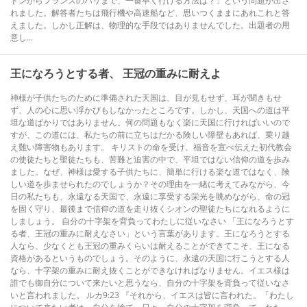
ドンからフランスのパリまで、一番早く行ける方法は？」という問題が出さ
れました。解答者たちは飛行機や高速船など、思いつくままにあれこれと答
えました。しかし正解は、物理的な手段ではありませんでした。出題者の用
意し...
王になろうとする者、 王冠の重みに耐えよ
神様が子供たちのために準備された天国は、目が見もせず、耳が聞きもせ
ず、人の心に思い浮かびもしなかったところです。しかし、天国への道は平
坦な道ばかりではありません。何の問題もなく楽に天国に行ければいいので
すが、この道には、私たちの前に立ちはだかる険しい障壁もあれば、乗り越
え難い障害物もあります。 キリストの命を受け、福音を宣べ伝えた初代教会
の使徒たちと聖徒たちも、苦難と迫害の中で、平坦ではない信仰の道を歩み
ました。なぜ、神様は愛する子供たちに、簡単に行ける楽な道ではなく、険
しい道を歩ませられたのでしょうか？その理由を一緒に考えてみながら、今
日の私たちも、永遠なる天国で、永遠に享受する栄光を眺めながら、命の冠
を固く守り、最後まで信仰の道を走り抜くシオンの聖徒たちになれるように
しましょう。 自分の十字架を背負ってわたしに従いなさい 「王になろうとす
る者、王冠の重みに耐えなさい」という言葉があります。王になろうとする
人なら、少なくとも王冠の重みくらいは耐えることができてこそ、王になる
資格があるというものでしょう。そのように、永遠の天国に行こうとする人
なら、十字架の重みに耐え抜くことができなければなりません。イエス様は
誰でも御自分について来たいと思うなら、自分の十字架を背負って従いなさ
いと言われました。 ルカ9:23 『それから、イエスは皆に言われた。「わたし