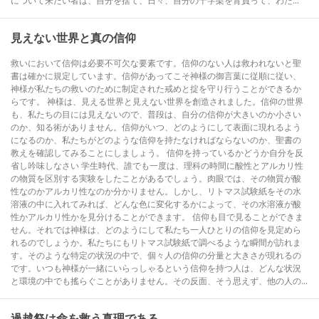
について来たい者は、自分を捨て、日々、自分の十字架を背負って、わた...
見えない世界と真の信仰
救いにおいて信仰は必要不可欠な要素です。信仰のない人は救われないと聖
書は確かに規定しています。信仰があってこそ神様の御言葉に従順に従い、
神様が私たちの救いのために制定された戒めと掟を守り行うことができるか
らです。 神様は、見える世界と見えない世界を創造されました。信仰の世界
も、私たちの目には見えないので、普段は、自分の信仰が大きいのか小さい
のか、知る術がありません。信仰がいつ、どのようにして表面に現れるよう
になるのか、私たちがどのような信仰を持たなければならないのか、聖書の
教えを確認してみることにしましょう。 信仰を持っているかどうか自分を反
省し吟味しなさい 学生時代、誰でも一度は、理科の時間に酸性とアルカリ性
の物質を区別する実験をしたことがあるでしょう。肉眼では、その物質が酸
性なのかアルカリ性なのか分かりません。しかし、リトマス試験紙をその水
溶液の中に入れてみれば、どんな色に変化するかによって、その水溶液が酸
性かアルカリ性かを見分けることができます。 信仰も目で見ることができま
せん。それでは神様は、どのようにして私たち一人ひとりの信仰を見定めら
れるのでしょうか。私たちにもリトマス試験紙で調べるような瞬間が訪れま
す。そのような特定の状況の中で、個々人の信仰の分量と大きさが現れるの
です。いつも神様が一緒にいらっしゃるという信仰を持つ人は、どんな状況
と環境の中でも搖らぐことがありません。その反面、そう思えず、他の人の...
過越祭は命を救う真理である