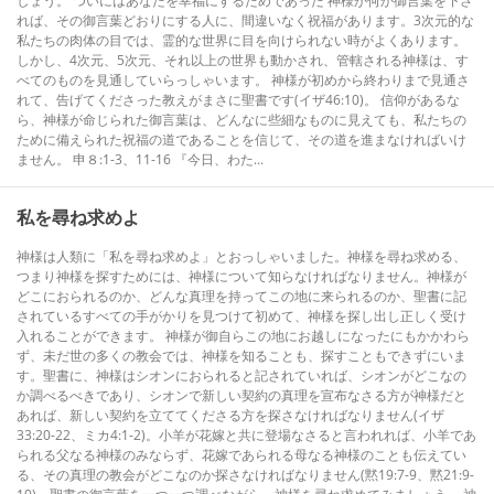
しょう。 ついにはあなたを幸福にするためであった 神様が何か御言葉を下さ
れば、その御言葉どおりにする人に、間違いなく祝福があります。3次元的な
私たちの肉体の目では、霊的な世界に目を向けられない時がよくあります。
しかし、4次元、5次元、それ以上の世界も動かされ、管轄される神様は、す
べてのものを見通していらっしゃいます。 神様が初めから終わりまで見通さ
れて、告げてくださった教えがまさに聖書です(イザ46:10)。 信仰があるな
ら、神様が命じられた御言葉は、どんなに些細なものに見えても、私たちの
ために備えられた祝福の道であることを信じて、その道を進まなければいけ
ません。 申８:1-3、11-16 『今日、わた...
私を尋ね求めよ
神様は人類に「私を尋ね求めよ」とおっしゃいました。神様を尋ね求める、
つまり神様を探すためには、神様について知らなければなりません。神様が
どこにおられるのか、どんな真理を持ってこの地に来られるのか、聖書に記
されているすべての手がかりを見つけて初めて、神様を探し出し正しく受け
入れることができます。 神様が御自らこの地にお越しになったにもかかわら
ず、未だ世の多くの教会では、神様を知ることも、探すこともできずにいま
す。聖書に、神様はシオンにおられると記されていれば、シオンがどこなの
か調べるべきであり、シオンで新しい契約の真理を宣布なさる方が神様だと
あれば、新しい契約を立ててくださる方を探さなければなりません(イザ
33:20-22、ミカ4:1-2)。小羊が花嫁と共に登場なさると言われれば、小羊であ
られる父なる神様のみならず、花嫁であられる母なる神様のことも伝えてい
る、その真理の教会がどこなのか探さなければなりません(黙19:7-9、黙21:9-