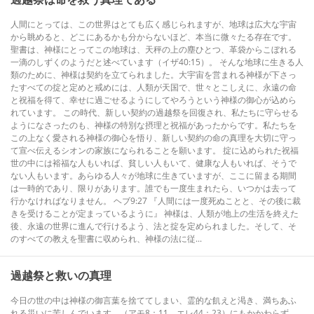
人間にとっては、この世界はとても広く感じられますが、地球は広大な宇宙
から眺めると、どこにあるかも分からないほど、本当に微々たる存在です。
聖書は、神様にとってこの地球は、天秤の上の塵ひとつ、革袋からこぼれる
一滴のしずくのようだと述べています（イザ40:15）。 そんな地球に生きる人
類のために、神様は契約を立てられました。大宇宙を営まれる神様が下さっ
たすべての掟と定めと戒めには、人類が天国で、世々とこしえに、永遠の命
と祝福を得て、幸せに過ごせるようにしてやろうという神様の御心が込めら
れています。 この時代、新しい契約の過越祭を回復され、私たちに守らせる
ようになさったのも、神様の特別な摂理と祝福があったからです。私たちを
この上なく愛される神様の御心を悟り、新しい契約の命の真理を大切に守っ
て宣べ伝えるシオンの家族になられることを願います。 掟に込められた祝福
世の中には裕福な人もいれば、貧しい人もいて、健康な人もいれば、そうで
ない人もいます。あらゆる人々が地球に生きていますが、ここに留まる期間
は一時的であり、限りがあります。誰でも一度生まれたら、いつかは去って
行かなければなりません。 ヘブ9:27 『人間には一度死ぬことと、その後に裁
きを受けることが定まっているように』 神様は、人類が地上の生活を終えた
後、永遠の世界に進んで行けるよう、法と掟を定められました。そして、そ
のすべての教えを聖書に収められ、神様の法に従...
過越祭と救いの真理
今日の世の中は神様の御言葉を捨ててしまい、霊的な飢えと渇き、満ちあふ
れる災いに苦しんでいます。（アモ8：11、エレ44：23）にもかかわらず、