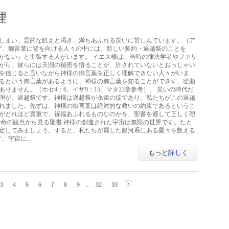
理
しまい、霊的な飢えと渇き、満ちあふれる災いに苦しんでいます。（ア
わらず、御言葉に背を向ける人々の中には、新しい契約・過越祭のことを
がない』と主張する人がいます。 イエス様は、当時の律法学者やファリ
ながら、彼らには天国の秘密を悟ることが、許されていないとおっしゃい
を信じると言いながら神様の御言葉を正しく理解できない人々がいま
るという御言葉があるように、神様の御言葉を知ることができず、従順
りません。（ホセ4：6、イザ9：15、マタ23章参考）。 災いの時代だ
理が、過越祭です。神様は過越祭が永遠の掟であり、私たちがこの過越
れました。先ずは、神様の御言葉は絶対的な救いの約束であるというこ
がどれほど貴重で、祝福あふれるものなのかを、聖書を通して正しく理
の命の観点から見る聖書 神様の創造された宇宙は無限の世界です。たと
定してみましょう。すると、私たちが属した銀河系にある星々を数える
宇宙に...
もっと
詳しく
3
4
5
6
7
8
9
...
32
33