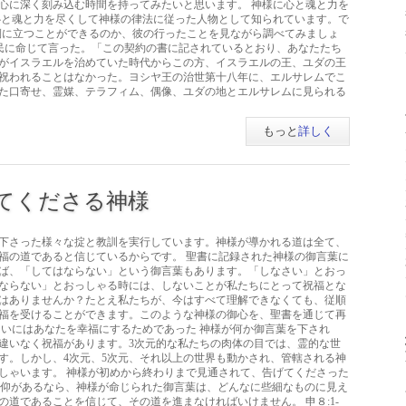
心に深く刻み込む時間を持ってみたいと思います。 神様に心と魂と力を
心と魂と力を尽くして神様の律法に従った人物として知られています。で
の側に立つことができるのか、彼の行ったことを見ながら調べてみましょ
べての民に命じて言った。「この契約の書に記されているとおり、あなたたち
がイスラエルを治めていた時代からこの方、イスラエルの王、ユダの王
祝われることはなかった。ヨシヤ王の治世第十八年に、エルサレムでこ
た口寄せ、霊媒、テラフィム、偶像、ユダの地とエルサレムに見られる
もっと
詳しく
てくださる神様
下さった様々な掟と教訓を実行しています。神様が導かれる道は全て、
福の道であると信じているからです。 聖書に記録された神様の御言葉に
ば、「してはならない」という御言葉もあります。「しなさい」とおっ
ならない」とおっしゃる時には、しないことが私たちにとって祝福とな
はありませんか？たとえ私たちが、今はすべて理解できなくても、従順
福を受けることができます。このような神様の御心を、聖書を通じて再
ついにはあなたを幸福にするためであった 神様が何か御言葉を下され
違いなく祝福があります。3次元的な私たちの肉体の目では、霊的な世
す。しかし、4次元、5次元、それ以上の世界も動かされ、管轄される神
しゃいます。 神様が初めから終わりまで見通されて、告げてくださった
)。 信仰があるなら、神様が命じられた御言葉は、どんなに些細なものに見え
道であることを信じて、その道を進まなければいけません。 申８:1-