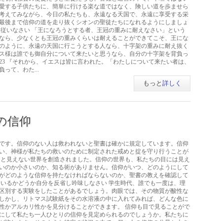
愛する子供たちに、簡単に行ける楽な道ではなく、険しい道を歩ませら
考えてみながら、今日の私たちも、永遠なる天国で、永遠に享受する栄
最後まで信仰の道を走り抜くシオンの聖徒たちになれるようにしましょ
に従いなさい 「王になろうとする者、王冠の重みに耐えなさい」という
なら、少なくとも王冠の重みくらいは耐えることができてこそ、王にな
のように、永遠の天国に行こうとする人なら、十字架の重みに耐え抜く
ス様は誰でも御自分について来たいと思うなら、自分の十字架を背負っ
:23 『それから、イエスは皆に言われた。「わたしについて来たい者は、
って、わた...
もっと
詳しく
の信仰
です。信仰のない人は救われないと聖書は確かに規定しています。信仰
い、神様が私たちの救いのために制定された戒めと掟を守り行うことが
界と見えない世界を創造されました。信仰の世界も、私たちの目には見え
いのか小さいのか、知る術がありません。信仰がいつ、どのようにして
がどのような信仰を持たなければならないのか、聖書の教えを確認して
ているかどうか自分を反省し吟味しなさい 学生時代、誰でも一度は、理
区別する実験をしたことがあるでしょう。肉眼では、その物質が酸性な
しかし、リトマス試験紙をその水溶液の中に入れてみれば、どんな色に
性かアルカリ性かを見分けることができます。 信仰も目で見ることがで
にして私たち一人ひとりの信仰を見定められるのでしょうか。私たちに