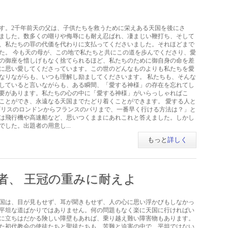
す。2千年前天の父は、子供たちを救うために栄えある天国を後にさ
ました。数多くの嘲りや侮辱にも耐え忍ばれ、凄まじい鞭打ち、そして
、私たちの罪の代価を代わりに支払ってくださいました。それほどまで
た。 今も天の母が、この地で私たちと共にこの道を歩んでくださり、愛
の御座を惜しげもなく捨てられるほど、私たちのために御自身の命を差
に思い愛してくださっています。この世のどんなものよりも私たちを愛
なりながらも、いつも理解し励ましてくださいます。 私たちも、そんな
していると言いながらも、ある瞬間、「愛する神様」の存在を忘れてし
要があります。私たちの心の中に「愛する神様」がいらっしゃればこ
ことができ、永遠なる天国までたどり着くことができます。 愛する人と
ギリスのロンドンからフランスのパリまで、一番早く行ける方法は？」と
は飛行機や高速船など、思いつくままにあれこれと答えました。しかし
した。出題者の用意し...
もっと
詳しく
者、 王冠の重みに耐えよ
国は、目が見もせず、耳が聞きもせず、人の心に思い浮かびもしなかっ
平坦な道ばかりではありません。何の問題もなく楽に天国に行ければい
に立ちはだかる険しい障壁もあれば、乗り越え難い障害物もあります。
た初代教会の使徒たちと聖徒たちも、苦難と迫害の中で、平坦ではない