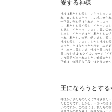
愛する神様
神様は私たちを愛していらっしゃいま
れ、肉の衣をまとってこの地に来られ
十字架の刑を受けられることによって
に、私たちを深く愛してくださいまし
を施してくださっています。天の栄光
し出してくださるほど、私たちを大切
され、私たちの未熟で幼い姿をご覧に
神様を愛しています。しかし神様を愛
まったことはなかったか考えてみる必
そ、本当に麗しい姿で神様と共に歩む
共に歩む道 あるクイズショーで「イ
いう問題が出されました。解答者たち
正解は、物理的な手段ではありませんで
王になろうとする
神様が子供たちのために準備された天
たところです。しかし、天国への道は
いのですが、この道には、私たちの前
キリストの命を受け、福音を宣べ伝え