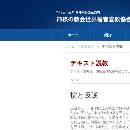
ホーム
紹介
ホーム
»
命の真理
»
テキスト説教
テキスト説教
テキスト説教は、印刷及び配布を禁じて
ページ
»
掟と反逆
反逆とは、一般的に王の統治方針や政
たちの王であられる神様の掟を守らな
対に神様に逆らったり、反逆すること
られる時に、神様の側につく人々は「
を守り通している者たち」だと教えてい