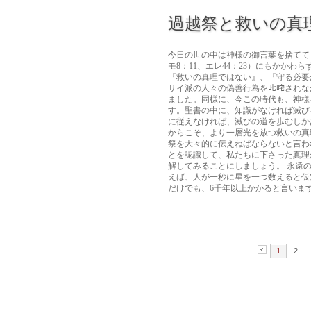
過越祭と救いの真
今日の世の中は神様の御言葉を捨てて
モ8：11、エレ44：23）にもかか
『救いの真理ではない』、『守る必要
サイ派の人々の偽善行為を𠮟咤され
ました。同様に、今この時代も、神様
す。聖書の中に、知識がなければ滅び
に従えなければ、滅びの道を歩むしかあ
からこそ、より一層光を放つ救いの真
祭を大々的に伝えねばならないと言わ
とを認識して、私たちに下さった真理
解してみることにしましょう。 永遠
えば、人が一秒に星を一つ数えると仮
だけでも、6千年以上かかると言います。
1
2