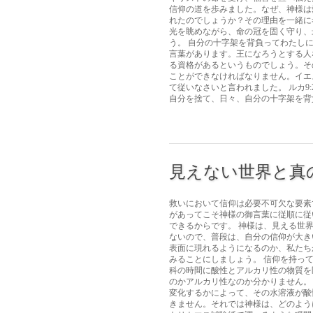
信仰の道を歩みました。なぜ、神様は
れたのでしょうか？その理由を一緒に
光を眺めながら、命の冠を固く守り、
う。 自分の十字架を背負ってわたし
言葉があります。王になろうとする人
る資格があるというものでしょう。そ
ことができなければなりません。イエ
て従いなさいと言われました。 ルカ9
自分を捨て、日々、自分の十字架を背負
見えない世界と真
救いにおいて信仰は必要不可欠な要素
があってこそ神様の御言葉に従順に従
できるからです。 神様は、見える世
ないので、普段は、自分の信仰が大き
表面に現れるようになるのか、私たち
みることにしましょう。 信仰を持っ
科の時間に酸性とアルカリ性の物質を
のかアルカリ性なのか分かりません。
変化するかによって、その水溶液が酸
きません。それでは神様は、どのよう