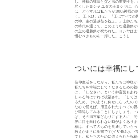
し、神様の律法と掟と法の重要性を、
尽くしたヨシヤ ユダの王ヨシヤは、
は、どうすれば私たちが100%神様
う。 王下23：21-25 『王はす
の神、主の過越祭を祝え。」士師たち
の時代を通じて、このような過越祭が
の主の過越祭が祝われた。ヨシヤはま
憎むべきものを一掃した。こうし...
ついには幸福にし
信仰生活をしながら、私たちは神様が
私たちを幸福にしてくださるための祝
は、「しなさい」という御言葉もあれ
しゃる時はすれば祝福され、「しては
るため、そのように仰せになったので
な心で従えば、用意されたすべての祝
び確認してみることにしましょう。 
ば、その御言葉どおりにする人に、間
界に目を向けられない時がよくありま
様は、すべてのものを見通していらっ
教えがまさに聖書です(イザ46:10
ても、私たちのために備えられた祝福の