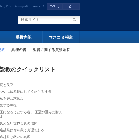
ếng Việt
Português
Русский
受賞内訳
マスコミ報道
説教
真理の書
聖書に関する質疑応答