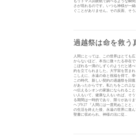
もリトマス試験紙で調べるような瞬間
さが現れるのです。いつも神様が一緒
ぐことがありません。その反面、そう思
過越祭は命を救う
人間にとっては、この世界はとても広
からないほど、本当に微々たる存在で
こぼれる一滴のしずくのようだと述べて
約を立てられました。大宇宙を営まれ
こしえに、永遠の命と祝福を得て、幸
この時代、新しい契約の過越祭を回復
があったからです。私たちをこの上な
べ伝えるシオンの家族になられること
い人もいて、健康な人もいれば、そう
る期間は一時的であり、限りがありま
ヘブ9:27 『人間には一度死ぬこと
の生活を終えた後、永遠の世界に進ん
聖書に収められ、神様の法に従...