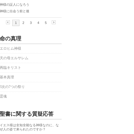
命の真理
エロヒム神様
天の母エルサレム
再臨キリスト
基本真理
3次の7つの祭り
霊魂