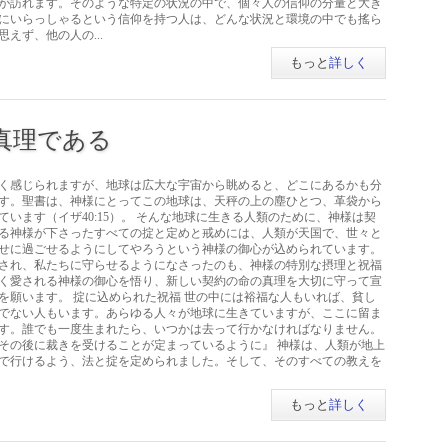
が訪れます。そのような特定の状況の中で、個々人の信仰の分量と大き
にいらっしゃるという信仰を持つ人は、どんな状況と環境の中でも搖ら
えず、他の人の...
もっと
詳しく
真理である
く感じられますが、地球は広大な宇宙から眺めると、どこにあるかも分
す。聖書は、神様にとってこの地球は、天秤の上の塵ひとつ、革袋から
います（イザ40:15）。 そんな地球に生きる人類のために、神様は契
る神様が下さったすべての掟と定めと戒めには、人類が天国で、世々と
せに過ごせるようにしてやろうという神様の御心が込められています。
され、私たちに守らせるようになさったのも、神様の特別な摂理と祝福
く愛される神様の御心を悟り、新しい契約の命の真理を大切に守って宣
を願います。 掟に込められた祝福 世の中には裕福な人もいれば、貧し
でない人もいます。あらゆる人々が地球に生きていますが、ここに留ま
す。誰でも一度生まれたら、いつかは去って行かなければなりません。
と、その後に裁きを受けることが定まっているように』 神様は、人類が地上
で行けるよう、法と掟を定められました。そして、そのすべての教えを
もっと
詳しく