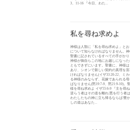
3、11-16 『今日、わた...
私を尋ね求めよ
神様は人類に「私を尋ね求めよ」とお
について知らなければなりません。神
聖書に記されているすべての手がかり
神様が御自らこの地にお越しになった
ともできずにいます。聖書に、神様は
あり、シオンで新しい契約の真理を宣
ければなりません(イザ33:20-22、
る神様のみならず、花嫁であられる母
ばなりません(黙19:7-9、黙21:9
様を尋ね求めよ イザ55:6-9 『
逆らう者はその道を離れ/悪を行う者
わたしたちの神に立ち帰るならば/豊
しの道はあなた...