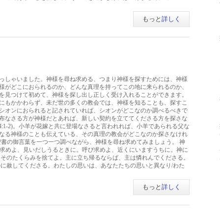
もっと
詳しく
っしゃいました。神様を尋ね求める、つまり神様を探すためには、神様
様がどこにおられるのか、どんな真理を持ってこの地に来られるのか、
を見つけて初めて、神様を探し出し正しく受け入れることができます。
にもかかわらず、未だ世の多くの教会では、神様を知ることも、探すこ
シオンにおられると記されていれば、シオンがどこなのか調べるべきで
布なさる方が神様だとあれば、新しい契約を立ててくださる方を探さな
ミカ4:1-2)。小羊が花嫁と共に登場なさると言われれば、小羊であられる父な
なる神様のことも伝えている、その真理の教会がどこなのか探さなけれ
-10)。聖書の御言葉を一つ一つ調べながら、神様を尋ね求めてみましょう。 神
主を尋ね求めよ、見いだしうるときに。呼び求めよ、近くにいますうちに。神に
はそのたくらみを捨てよ。主に立ち帰るならば、主は憐れんでくださる。
かに赦してくださる。わたしの思いは、あなたたちの思いと異なり/わた
もっと
詳しく