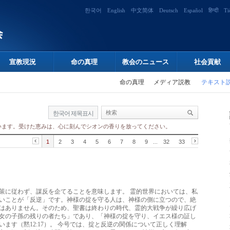
한국어
English
中文简体
Deutsch
Español
हिन्दी
Ti
宣教現況
命の真理
教会のニュース
社会貢献
命の真理
メディア説教
テキスト
한국어 제목표시
います。受けた恵みは、心に刻んでシオンの香りを放ってください。
1
2
3
4
5
6
7
8
9
...
32
33
策に従わず、謀反を企てることを意味します。 霊的世界においては、私
いことが「反逆」です。神様の掟を守る人は、神様の側に立つので、絶
はありません。そのため、聖書は終わりの時代、霊的大戦争が繰り広げ
女の子孫の残りの者たち」であり、「神様の掟を守り、イエス様の証し
ます（黙12:17）。 今号では、掟と反逆の関係について正しく理解