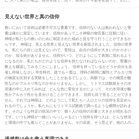
について来たい者は、自分を捨て、日々、自分の十字架を背負って、わた...
見えない世界と真の信仰
救いにおいて信仰は必要不可欠な要素です。信仰のない人は救われないと聖
書は確かに規定しています。信仰があってこそ神様の御言葉に従順に従い、
神様が私たちの救いのために制定された戒めと掟を守り行うことができるか
らです。 神様は、見える世界と見えない世界を創造されました。信仰の世界
も、私たちの目には見えないので、普段は、自分の信仰が大きいのか小さい
のか、知る術がありません。信仰がいつ、どのようにして表面に現れるよう
になるのか、私たちがどのような信仰を持たなければならないのか、聖書の
教えを確認してみることにしましょう。 信仰を持っているかどうか自分を反
省し吟味しなさい 学生時代、誰でも一度は、理科の時間に酸性とアルカリ性
の物質を区別する実験をしたことがあるでしょう。肉眼では、その物質が酸
性なのかアルカリ性なのか分かりません。しかし、リトマス試験紙をその水
溶液の中に入れてみれば、どんな色に変化するかによって、その水溶液が酸
性かアルカリ性かを見分けることができます。 信仰も目で見ることができま
せん。それでは神様は、どのようにして私たち一人ひとりの信仰を見定めら
れるのでしょうか。私たちにもリトマス試験紙で調べるような瞬間が訪れま
す。そのような特定の状況の中で、個々人の信仰の分量と大きさが現れるの
です。いつも神様が一緒にいらっしゃるという信仰を持つ人は、どんな状況
と環境の中でも搖らぐことがありません。その反面、そう思えず、他の人の...
過越祭は命を救う真理である