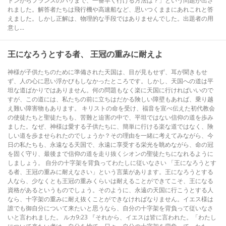
ドンからフランスのパリまで、一番早く行ける方法は？」という問題が出さ
れました。解答者たちは飛行機や高速船など、思いつくままにあれこれと答
えました。しかし正解は、物理的な手段ではありませんでした。出題者の用
意し...
王になろうとする者、 王冠の重みに耐えよ
神様が子供たちのために準備された天国は、目が見もせず、耳が聞きもせ
ず、人の心に思い浮かびもしなかったところです。しかし、天国への道は平
坦な道ばかりではありません。何の問題もなく楽に天国に行ければいいので
すが、この道には、私たちの前に立ちはだかる険しい障壁もあれば、乗り越
え難い障害物もあります。 キリストの命を受け、福音を宣べ伝えた初代教会
の使徒たちと聖徒たちも、苦難と迫害の中で、平坦ではない信仰の道を歩み
ました。なぜ、神様は愛する子供たちに、簡単に行ける楽な道ではなく、険
しい道を歩ませられたのでしょうか？その理由を一緒に考えてみながら、今
日の私たちも、永遠なる天国で、永遠に享受する栄光を眺めながら、命の冠
を固く守り、最後まで信仰の道を走り抜くシオンの聖徒たちになれるように
しましょう。 自分の十字架を背負ってわたしに従いなさい 「王になろうとす
る者、王冠の重みに耐えなさい」という言葉があります。王になろうとする
人なら、少なくとも王冠の重みくらいは耐えることができてこそ、王になる
資格があるというものでしょう。そのように、永遠の天国に行こうとする人
なら、十字架の重みに耐え抜くことができなければなりません。イエス様は
誰でも御自分について来たいと思うなら、自分の十字架を背負って従いなさ
いと言われました。 ルカ9:23 『それから、イエスは皆に言われた。「わたし