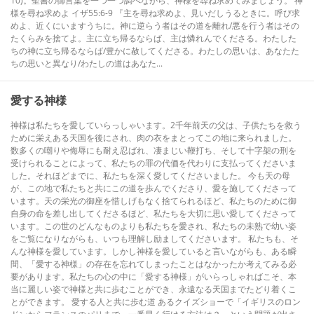
10)。聖書の御言葉を一つ一つ調べながら、神様を尋ね求めてみましょう。 神
様を尋ね求めよ イザ55:6-9 『主を尋ね求めよ、見いだしうるときに。呼び求
めよ、近くにいますうちに。神に逆らう者はその道を離れ/悪を行う者はその
たくらみを捨てよ。主に立ち帰るならば、主は憐れんでくださる。わたした
ちの神に立ち帰るならば/豊かに赦してくださる。わたしの思いは、あなたた
ちの思いと異なり/わたしの道はあなた...
愛する神様
神様は私たちを愛していらっしゃいます。2千年前天の父は、子供たちを救う
ために栄えある天国を後にされ、肉の衣をまとってこの地に来られました。
数多くの嘲りや侮辱にも耐え忍ばれ、凄まじい鞭打ち、そして十字架の刑を
受けられることによって、私たちの罪の代価を代わりに支払ってくださいま
した。それほどまでに、私たちを深く愛してくださいました。 今も天の母
が、この地で私たちと共にこの道を歩んでくださり、愛を施してくださって
います。天の栄光の御座を惜しげもなく捨てられるほど、私たちのために御
自身の命を差し出してくださるほど、私たちを大切に思い愛してくださって
います。この世のどんなものよりも私たちを愛され、私たちの未熟で幼い姿
をご覧になりながらも、いつも理解し励ましてくださいます。 私たちも、そ
んな神様を愛しています。しかし神様を愛していると言いながらも、ある瞬
間、「愛する神様」の存在を忘れてしまったことはなかったか考えてみる必
要があります。私たちの心の中に「愛する神様」がいらっしゃればこそ、本
当に麗しい姿で神様と共に歩むことができ、永遠なる天国までたどり着くこ
とができます。 愛する人と共に歩む道 あるクイズショーで「イギリスのロン