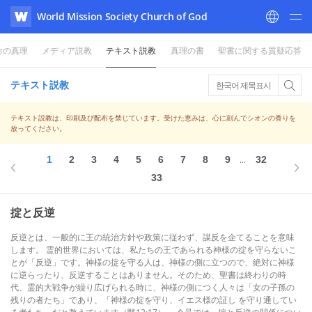
World Mission Society Church of God
WATV
命の真理
メディア説教
テキスト説教
真理の書
聖書に関する質疑応答
テキスト説教
한국어 제목표시
テキスト説教は、印刷及び配布を禁じています。受けた恵みは、心に刻んでシオンの香りを
放ってください。
1
2
3
4
5
6
7
8
9
32
...
33
掟と反逆
反逆とは、一般的に王の統治方針や政策に従わず、謀反を企てることを意味
します。 霊的世界においては、私たちの王であられる神様の掟を守らないこ
とが「反逆」です。神様の掟を守る人は、神様の側に立つので、絶対に神様
に逆らったり、反逆することはありません。そのため、聖書は終わりの時
代、霊的大戦争が繰り広げられる時に、神様の側につく人々は「女の子孫の
残りの者たち」であり、「神様の掟を守り、イエス様の証し を守り通してい