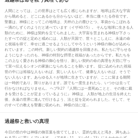
人間にとっては、この世界はとても広く感じられますが、地球は広大な宇宙
から眺めると、どこにあるかも分からないほど、本当に微々たる存在です。
聖書は、神様にとってこの地球は、天秤の上の塵ひとつ、革袋からこぼれる
一滴のしずくのようだと述べています（イザ40:15）。 そんな地球に生きる人
類のために、神様は契約を立てられました。大宇宙を営まれる神様が下さっ
たすべての掟と定めと戒めには、人類が天国で、世々とこしえに、永遠の命
と祝福を得て、幸せに過ごせるようにしてやろうという神様の御心が込めら
れています。 この時代、新しい契約の過越祭を回復され、私たちに守らせる
ようになさったのも、神様の特別な摂理と祝福があったからです。私たちを
この上なく愛される神様の御心を悟り、新しい契約の命の真理を大切に守っ
て宣べ伝えるシオンの家族になられることを願います。 掟に込められた祝福
世の中には裕福な人もいれば、貧しい人もいて、健康な人もいれば、そうで
ない人もいます。あらゆる人々が地球に生きていますが、ここに留まる期間
は一時的であり、限りがあります。誰でも一度生まれたら、いつかは去って
行かなければなりません。 ヘブ9:27 『人間には一度死ぬことと、その後に裁
きを受けることが定まっているように』 神様は、人類が地上の生活を終えた
後、永遠の世界に進んで行けるよう、法と掟を定められました。そして、そ
のすべての教えを聖書に収められ、神様の法に従...
過越祭と救いの真理
今日の世の中は神様の御言葉を捨ててしまい、霊的な飢えと渇き、満ちあふ
れる災いに苦しんでいます。（アモ8：11、エレ44：23）にもかかわらず、