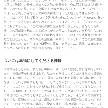
る者たち」だと教えています（黙12:17）。 今号では、掟と反逆の関係につい
て正しく理解し、神様の律法と掟と法の重要性を、心に深く刻み込む時間を
持ってみたいと思います。 神様に心と魂と力を尽くしたヨシヤ ユダの王ヨシ
ヤは、心と魂と力を尽くして神様の律法に従った人物として知られていま
す。では、どうすれば私たちが100%神様の側に立つことができるのか、彼の
行ったことを見ながら調べてみましょう。 王下23：21-25 『王はすべての
民に命じて言った。「この契約の書に記されているとおり、あなたたちの
神、主の過越祭を祝え。」士師たちがイスラエルを治めていた時代からこの
方、イスラエルの王、ユダの王の時代を通じて、このような過越祭が祝われ
ることはなかった。ヨシヤ王の治世第十八年に、エルサレムでこの主の過越
祭が祝われた。ヨシヤはまた口寄せ、霊媒、テラフィム、偶像、ユダの地と
エルサレムに見られる憎むべきものを一掃した。こうし...
ついには幸福にしてくださる神様
信仰生活をしながら、私たちは神様が下さった様々な掟と教訓を実行してい
ます。神様が導かれる道は全て、私たちを幸福にしてくださるための祝福の
道であると信じているからです。 聖書に記録された神様の御言葉には、「し
なさい」という御言葉もあれば、「してはならない」という御言葉もありま
す。「しなさい」とおっしゃる時はすれば祝福され、「してはならない」と
おっしゃる時には、しないことが私たちにとって祝福となるため、そのよう
に仰せになったのではありませんか？たとえ私たちが、今はすべて理解でき
なくても、従順な心で従えば、用意されたすべての祝福を受けることができ
ます。このような神様の御心を、聖書を通じて再び確認してみることにしま