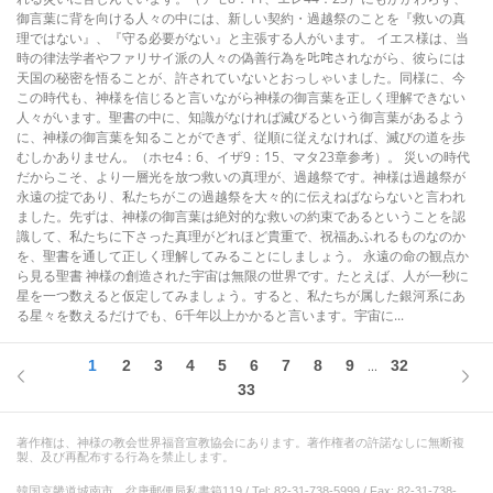
御言葉に背を向ける人々の中には、新しい契約・過越祭のことを『救いの真
理ではない』、『守る必要がない』と主張する人がいます。 イエス様は、当
時の律法学者やファリサイ派の人々の偽善行為を𠮟咤されながら、彼らには
天国の秘密を悟ることが、許されていないとおっしゃいました。同様に、今
この時代も、神様を信じると言いながら神様の御言葉を正しく理解できない
人々がいます。聖書の中に、知識がなければ滅びるという御言葉があるよう
に、神様の御言葉を知ることができず、従順に従えなければ、滅びの道を歩
むしかありません。（ホセ4：6、イザ9：15、マタ23章参考）。 災いの時代
だからこそ、より一層光を放つ救いの真理が、過越祭です。神様は過越祭が
永遠の掟であり、私たちがこの過越祭を大々的に伝えねばならないと言われ
ました。先ずは、神様の御言葉は絶対的な救いの約束であるということを認
識して、私たちに下さった真理がどれほど貴重で、祝福あふれるものなのか
を、聖書を通して正しく理解してみることにしましょう。 永遠の命の観点か
ら見る聖書 神様の創造された宇宙は無限の世界です。たとえば、人が一秒に
星を一つ数えると仮定してみましょう。すると、私たちが属した銀河系にあ
る星々を数えるだけでも、6千年以上かかると言います。宇宙に...
1
2
3
4
5
6
7
8
9
32
...
33
著作権は、神様の教会世界福音宣教協会にあります。著作権者の許諾なしに無断複
製、及び再配布する行為を禁止します。
韓国京畿道城南市、盆唐郵便局私書箱119 / Tel: 82-31-738-5999 / Fax: 82-31-738-