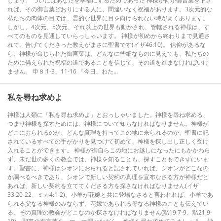
しょう。 ついにはあなたを幸福にするためであった 神様が何か御言葉を下さ
れば、その御言葉どおりにする人に、間違いなく祝福があります。3次元的な
私たちの肉体の目では、霊的な世界に目を向けられない時がよくあります。
しかし、4次元、5次元、それ以上の世界も動かされ、管轄される神様は、す
べてのものを見通していらっしゃいます。 神様が初めから終わりまで見通さ
れて、告げてくださった教えがまさに聖書です(イザ46:10)。 信仰があるな
ら、神様が命じられた御言葉は、どんなに些細なものに見えても、私たちの
ために備えられた祝福の道であることを信じて、その道を進まなければいけ
ません。 申８:1-3、11-16 『今日、わた...
私を尋ね求めよ
神様は人類に「私を尋ね求めよ」とおっしゃいました。神様を尋ね求める、
つまり神様を探すためには、神様について知らなければなりません。神様が
どこにおられるのか、どんな真理を持ってこの地に来られるのか、聖書に記
されているすべての手がかりを見つけて初めて、神様を探し出し正しく受け
入れることができます。 神様が御自らこの地にお越しになったにもかかわら
ず、未だ世の多くの教会では、神様を知ることも、探すこともできずにいま
す。聖書に、神様はシオンにおられると記されていれば、シオンがどこなの
か調べるべきであり、シオンで新しい契約の真理を宣布なさる方が神様だと
あれば、新しい契約を立ててくださる方を探さなければなりません(イザ
33:20-22、ミカ4:1-2)。小羊が花嫁と共に登場なさると言われれば、小羊であ
られる父なる神様のみならず、花嫁であられる母なる神様のことも伝えてい
る、その真理の教会がどこなのか探さなければなりません(黙19:7-9、黙21:9-