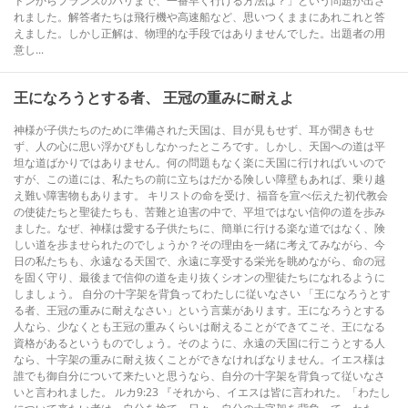
ドンからフランスのパリまで、一番早く行ける方法は？」という問題が出さ
れました。解答者たちは飛行機や高速船など、思いつくままにあれこれと答
えました。しかし正解は、物理的な手段ではありませんでした。出題者の用
意し...
王になろうとする者、 王冠の重みに耐えよ
神様が子供たちのために準備された天国は、目が見もせず、耳が聞きもせ
ず、人の心に思い浮かびもしなかったところです。しかし、天国への道は平
坦な道ばかりではありません。何の問題もなく楽に天国に行ければいいので
すが、この道には、私たちの前に立ちはだかる険しい障壁もあれば、乗り越
え難い障害物もあります。 キリストの命を受け、福音を宣べ伝えた初代教会
の使徒たちと聖徒たちも、苦難と迫害の中で、平坦ではない信仰の道を歩み
ました。なぜ、神様は愛する子供たちに、簡単に行ける楽な道ではなく、険
しい道を歩ませられたのでしょうか？その理由を一緒に考えてみながら、今
日の私たちも、永遠なる天国で、永遠に享受する栄光を眺めながら、命の冠
を固く守り、最後まで信仰の道を走り抜くシオンの聖徒たちになれるように
しましょう。 自分の十字架を背負ってわたしに従いなさい 「王になろうとす
る者、王冠の重みに耐えなさい」という言葉があります。王になろうとする
人なら、少なくとも王冠の重みくらいは耐えることができてこそ、王になる
資格があるというものでしょう。そのように、永遠の天国に行こうとする人
なら、十字架の重みに耐え抜くことができなければなりません。イエス様は
誰でも御自分について来たいと思うなら、自分の十字架を背負って従いなさ
いと言われました。 ルカ9:23 『それから、イエスは皆に言われた。「わたし