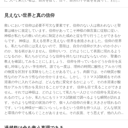
について来たい者は、自分を捨て、日々、自分の十字架を背負って、わた...
見えない世界と真の信仰
救いにおいて信仰は必要不可欠な要素です。信仰のない人は救われないと聖
書は確かに規定しています。信仰があってこそ神様の御言葉に従順に従い、
神様が私たちの救いのために制定された戒めと掟を守り行うことができるか
らです。 神様は、見える世界と見えない世界を創造されました。信仰の世界
も、私たちの目には見えないので、普段は、自分の信仰が大きいのか小さい
のか、知る術がありません。信仰がいつ、どのようにして表面に現れるよう
になるのか、私たちがどのような信仰を持たなければならないのか、聖書の
教えを確認してみることにしましょう。 信仰を持っているかどうか自分を反
省し吟味しなさい 学生時代、誰でも一度は、理科の時間に酸性とアルカリ性
の物質を区別する実験をしたことがあるでしょう。肉眼では、その物質が酸
性なのかアルカリ性なのか分かりません。しかし、リトマス試験紙をその水
溶液の中に入れてみれば、どんな色に変化するかによって、その水溶液が酸
性かアルカリ性かを見分けることができます。 信仰も目で見ることができま
せん。それでは神様は、どのようにして私たち一人ひとりの信仰を見定めら
れるのでしょうか。私たちにもリトマス試験紙で調べるような瞬間が訪れま
す。そのような特定の状況の中で、個々人の信仰の分量と大きさが現れるの
です。いつも神様が一緒にいらっしゃるという信仰を持つ人は、どんな状況
と環境の中でも搖らぐことがありません。その反面、そう思えず、他の人の...
過越祭は命を救う真理である