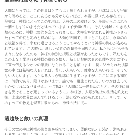
人間にとっては、この世界はとても広く感じられますが、地球は広大な宇宙
から眺めると、どこにあるかも分からないほど、本当に微々たる存在です。
聖書は、神様にとってこの地球は、天秤の上の塵ひとつ、革袋からこぼれる
一滴のしずくのようだと述べています（イザ40:15）。 そんな地球に生きる人
類のために、神様は契約を立てられました。大宇宙を営まれる神様が下さっ
たすべての掟と定めと戒めには、人類が天国で、世々とこしえに、永遠の命
と祝福を得て、幸せに過ごせるようにしてやろうという神様の御心が込めら
れています。 この時代、新しい契約の過越祭を回復され、私たちに守らせる
ようになさったのも、神様の特別な摂理と祝福があったからです。私たちを
この上なく愛される神様の御心を悟り、新しい契約の命の真理を大切に守っ
て宣べ伝えるシオンの家族になられることを願います。 掟に込められた祝福
世の中には裕福な人もいれば、貧しい人もいて、健康な人もいれば、そうで
ない人もいます。あらゆる人々が地球に生きていますが、ここに留まる期間
は一時的であり、限りがあります。誰でも一度生まれたら、いつかは去って
行かなければなりません。 ヘブ9:27 『人間には一度死ぬことと、その後に裁
きを受けることが定まっているように』 神様は、人類が地上の生活を終えた
後、永遠の世界に進んで行けるよう、法と掟を定められました。そして、そ
のすべての教えを聖書に収められ、神様の法に従...
過越祭と救いの真理
今日の世の中は神様の御言葉を捨ててしまい、霊的な飢えと渇き、満ちあふ
れる災いに苦しんでいます。（アモ8：11、エレ44：23）にもかかわらず、