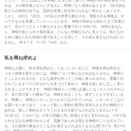
しょう。 ついにはあなたを幸福にするためであった 神様が何か御言葉を下さ
れば、その御言葉どおりにする人に、間違いなく祝福があります。3次元的な
私たちの肉体の目では、霊的な世界に目を向けられない時がよくあります。
しかし、4次元、5次元、それ以上の世界も動かされ、管轄される神様は、す
べてのものを見通していらっしゃいます。 神様が初めから終わりまで見通さ
れて、告げてくださった教えがまさに聖書です(イザ46:10)。 信仰があるな
ら、神様が命じられた御言葉は、どんなに些細なものに見えても、私たちの
ために備えられた祝福の道であることを信じて、その道を進まなければいけ
ません。 申８:1-3、11-16 『今日、わた...
私を尋ね求めよ
神様は人類に「私を尋ね求めよ」とおっしゃいました。神様を尋ね求める、
つまり神様を探すためには、神様について知らなければなりません。神様が
どこにおられるのか、どんな真理を持ってこの地に来られるのか、聖書に記
されているすべての手がかりを見つけて初めて、神様を探し出し正しく受け
入れることができます。 神様が御自らこの地にお越しになったにもかかわら
ず、未だ世の多くの教会では、神様を知ることも、探すこともできずにいま
す。聖書に、神様はシオンにおられると記されていれば、シオンがどこなの
か調べるべきであり、シオンで新しい契約の真理を宣布なさる方が神様だと
あれば、新しい契約を立ててくださる方を探さなければなりません(イザ
33:20-22、ミカ4:1-2)。小羊が花嫁と共に登場なさると言われれば、小羊であ
られる父なる神様のみならず、花嫁であられる母なる神様のことも伝えてい
る、その真理の教会がどこなのか探さなければなりません(黙19:7-9、黙21:9-