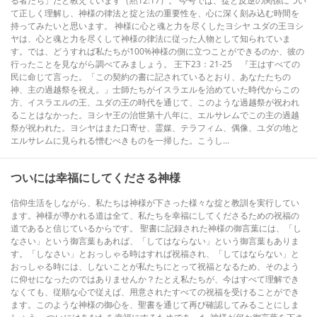
る者たち」だと教えています（黙12:17）。 今号では、掟と反逆の関係につい
て正しく理解し、神様の律法と掟と法の重要性を、心に深く刻み込む時間を
持ってみたいと思います。 神様に心と魂と力を尽くしたヨシヤ ユダの王ヨシ
ヤは、心と魂と力を尽くして神様の律法に従った人物として知られていま
す。では、どうすれば私たちが100%神様の側に立つことができるのか、彼の
行ったことを見ながら調べてみましょう。 王下23：21-25 『王はすべての
民に命じて言った。「この契約の書に記されているとおり、あなたたちの
神、主の過越祭を祝え。」士師たちがイスラエルを治めていた時代からこの
方、イスラエルの王、ユダの王の時代を通じて、このような過越祭が祝われ
ることはなかった。ヨシヤ王の治世第十八年に、エルサレムでこの主の過越
祭が祝われた。ヨシヤはまた口寄せ、霊媒、テラフィム、偶像、ユダの地と
エルサレムに見られる憎むべきものを一掃した。こうし...
ついには幸福にしてくださる神様
信仰生活をしながら、私たちは神様が下さった様々な掟と教訓を実行してい
ます。神様が導かれる道は全て、私たちを幸福にしてくださるための祝福の
道であると信じているからです。 聖書に記録された神様の御言葉には、「し
なさい」という御言葉もあれば、「してはならない」という御言葉もありま
す。「しなさい」とおっしゃる時はすれば祝福され、「してはならない」と
おっしゃる時には、しないことが私たちにとって祝福となるため、そのよう
に仰せになったのではありませんか？たとえ私たちが、今はすべて理解でき
なくても、従順な心で従えば、用意されたすべての祝福を受けることができ
ます。このような神様の御心を、聖書を通じて再び確認してみることにしま