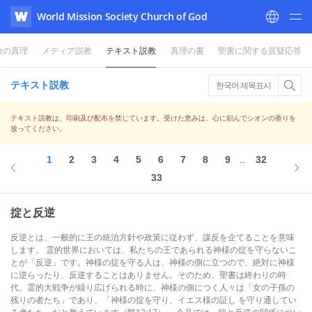
World Mission Society Church of God
WATV
命の真理
メディア説教
テキスト説教
真理の書
聖書に関する質疑応答
テキスト説教
한국어 제목표시
テキスト説教は、印刷及び配布を禁じています。受けた恵みは、心に刻んでシオンの香りを
放ってください。
1
2
3
4
5
6
7
8
9
32
...
33
掟と反逆
反逆とは、一般的に王の統治方針や政策に従わず、謀反を企てることを意味
します。 霊的世界においては、私たちの王であられる神様の掟を守らないこ
とが「反逆」です。神様の掟を守る人は、神様の側に立つので、絶対に神様
に逆らったり、反逆することはありません。そのため、聖書は終わりの時
代、霊的大戦争が繰り広げられる時に、神様の側につく人々は「女の子孫の
残りの者たち」であり、「神様の掟を守り、イエス様の証し を守り通してい