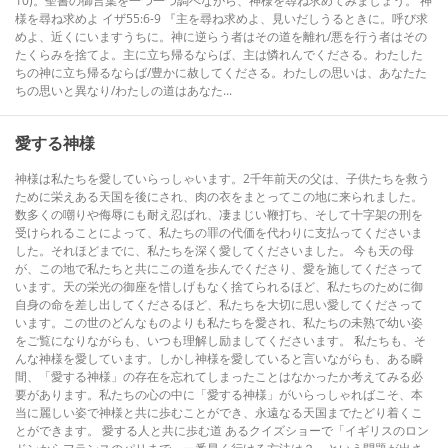
10)。聖書の御言葉を一つ一つ調べながら、神様を尋ね求めてみましょう。 神
様を尋ね求めよ イザ55:6-9 『主を尋ね求めよ、見いだしうるときに。呼び求
めよ、近くにいますうちに。神に逆らう者はその道を離れ/悪を行う者はその
たくらみを捨てよ。主に立ち帰るならば、主は憐れんでくださる。わたした
ちの神に立ち帰るならば/豊かに赦してくださる。わたしの思いは、あなたた
ちの思いと異なり/わたしの道はあなた...
愛する神様
神様は私たちを愛していらっしゃいます。2千年前天の父は、子供たちを救う
ために栄えある天国を後にされ、肉の衣をまとってこの地に来られました。
数多くの嘲りや侮辱にも耐え忍ばれ、凄まじい鞭打ち、そして十字架の刑を
受けられることによって、私たちの罪の代価を代わりに支払ってくださいま
した。それほどまでに、私たちを深く愛してくださいました。 今も天の母
が、この地で私たちと共にこの道を歩んでくださり、愛を施してくださって
います。天の栄光の御座を惜しげもなく捨てられるほど、私たちのために御
自身の命を差し出してくださるほど、私たちを大切に思い愛してくださって
います。この世のどんなものよりも私たちを愛され、私たちの未熟で幼い姿
をご覧になりながらも、いつも理解し励ましてくださいます。 私たちも、そ
んな神様を愛しています。しかし神様を愛していると言いながらも、ある瞬
間、「愛する神様」の存在を忘れてしまったことはなかったか考えてみる必
要があります。私たちの心の中に「愛する神様」がいらっしゃればこそ、本
当に麗しい姿で神様と共に歩むことができ、永遠なる天国までたどり着くこ
とができます。 愛する人と共に歩む道 あるクイズショーで「イギリスのロン