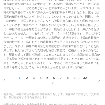
御言葉に背を向ける人々の中には、新しい契約・過越祭のことを『救いの真
理ではない』、『守る必要がない』と主張する人がいます。 イエス様は、当
時の律法学者やファリサイ派の人々の偽善行為を𠮟咤されながら、彼らには
天国の秘密を悟ることが、許されていないとおっしゃいました。同様に、今
この時代も、神様を信じると言いながら神様の御言葉を正しく理解できない
人々がいます。聖書の中に、知識がなければ滅びるという御言葉があるよう
に、神様の御言葉を知ることができず、従順に従えなければ、滅びの道を歩
むしかありません。（ホセ4：6、イザ9：15、マタ23章参考）。 災いの時代
だからこそ、より一層光を放つ救いの真理が、過越祭です。神様は過越祭が
永遠の掟であり、私たちがこの過越祭を大々的に伝えねばならないと言われ
ました。先ずは、神様の御言葉は絶対的な救いの約束であるということを認
識して、私たちに下さった真理がどれほど貴重で、祝福あふれるものなのか
を、聖書を通して正しく理解してみることにしましょう。 永遠の命の観点か
ら見る聖書 神様の創造された宇宙は無限の世界です。たとえば、人が一秒に
星を一つ数えると仮定してみましょう。すると、私たちが属した銀河系にあ
る星々を数えるだけでも、6千年以上かかると言います。宇宙に...
1
2
3
4
5
6
7
8
9
32
...
33
著作権は、神様の教会世界福音宣教協会にあります。著作権者の許諾なしに無断複
製、及び再配布する行為を禁止します。
韓国京畿道城南市、盆唐郵便局私書箱119 / Tel: 82-31-738-5999 / Fax: 82-31-738-