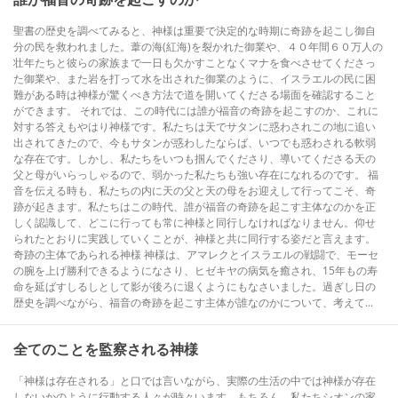
聖書の歴史を調べてみると、神様は重要で決定的な時期に奇跡を起こし御自
分の民を救われました。葦の海(紅海)を裂かれた御業や、４０年間６０万人の
壮年たちと彼らの家族まで一日も欠かすことなくマナを食べさせてくださっ
た御業や、また岩を打って水を出された御業のように、イスラエルの民に困
難がある時は神様が驚くべき方法で道を開いてくださる場面を確認すること
ができます。 それでは、この時代には誰が福音の奇跡を起こすのか、これに
対する答えもやはり神様です。私たちは天でサタンに惑わされこの地に追い
出されてきたので、今もサタンが惑わしたならば、いつでも惑わされる軟弱
な存在です。しかし、私たちをいつも掴んでくださり、導いてくださる天の
父と母がいらっしゃるので、弱かった私たちも強い存在になれるのです。 福
音を伝える時も、私たちの内に天の父と天の母をお迎えして行ってこそ、奇
跡が起きます。私たちはこの時代、誰が福音の奇跡を起こす主体なのかを正
しく認識して、どこに行っても常に神様と同行しなければなりません。仰せ
られたとおりに実践していくことが、神様と共に同行する姿だと言えます。
奇跡の主体であられる神様 神様は、アマレクとイスラエルの戦闘で、モーセ
の腕を上げ勝利できるようになさり、ヒゼキヤの病気を癒され、15年もの寿
命を延ばすしるしとして影が後ろに退くようにもなさいました。過ぎし日の
歴史を調べながら、福音の奇跡を起こす主体が誰なのかについて、考えて...
全てのことを監察される神様
「神様は存在される」と口では言いながら、実際の生活の中では神様が存在
しないかのように行動する人々が時々います。もちろん、私たちシオンの家