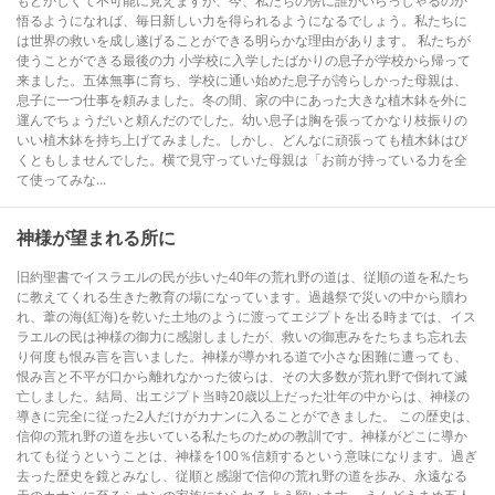
もどかしくて不可能に見えますが、今、私たちの傍に誰がいらっしゃるのか
悟るようになれば、毎日新しい力を得られるようになるでしょう。私たちに
は世界の救いを成し遂げることができる明らかな理由があります。 私たちが
使うことができる最後の力 小学校に入学したばかりの息子が学校から帰って
来ました。五体無事に育ち、学校に通い始めた息子が誇らしかった母親は、
息子に一つ仕事を頼みました。冬の間、家の中にあった大きな植木鉢を外に
運んでちょうだいと頼んだのでした。幼い息子は胸を張ってかなり枝振りの
いい植木鉢を持ち上げてみました。しかし、どんなに頑張っても植木鉢はび
くともしませんでした。横で見守っていた母親は「お前が持っている力を全
て使ってみな...
神様が望まれる所に
旧約聖書でイスラエルの民が歩いた40年の荒れ野の道は、従順の道を私たち
に教えてくれる生きた教育の場になっています。過越祭で災いの中から贖わ
れ、葦の海(紅海)を乾いた土地のように渡ってエジプトを出る時までは、イス
ラエルの民は神様の御力に感謝しましたが、救いの御恵みをたちまち忘れ去
り何度も恨み言を言いました。神様が導かれる道で小さな困難に遭っても、
恨み言と不平が口から離れなかった彼らは、その大多数が荒れ野で倒れて滅
亡しました。結局、出エジプト当時20歳以上だった壮年の中からは、神様の
導きに完全に従った2人だけがカナンに入ることができました。 この歴史は、
信仰の荒れ野の道を歩いている私たちのための教訓です。神様がどこに導か
れても従うということは、神様を100％信頼するという意味になります。過ぎ
去った歴史を鏡とみなし、従順と感謝で信仰の荒れ野の道を歩み、永遠なる