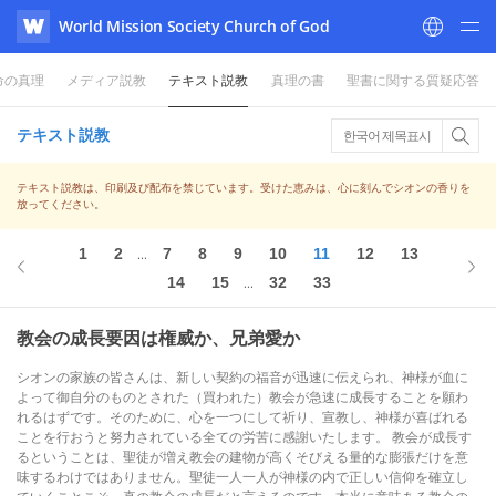
World Mission Society Church of God
WATV
命の真理
メディア説教
テキスト説教
真理の書
聖書に関する質疑応答
テキスト説教
한국어 제목표시
テキスト説教は、印刷及び配布を禁じています。受けた恵みは、心に刻んでシオンの香りを
放ってください。
1
2
7
8
9
10
11
12
13
...
14
15
32
33
...
教会の成長要因は権威か、兄弟愛か
シオンの家族の皆さんは、新しい契約の福音が迅速に伝えられ、神様が血に
よって御自分のものとされた（買われた）教会が急速に成長することを願わ
れるはずです。そのために、心を一つにして祈り、宣教し、神様が喜ばれる
ことを行おうと努力されている全ての労苦に感謝いたします。 教会が成長す
るということは、聖徒が増え教会の建物が高くそびえる量的な膨張だけを意
味するわけではありません。聖徒一人一人が神様の内で正しい信仰を確立し