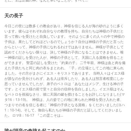
とに、主は正義の神。なんと幸いなことか、すべて...
天の長子
今日この世には数多くの教会があり、神様を信じる人が海の砂のように多く
います。彼らはそれぞれ自分なりの教理を持ち、自分たちは神様の子供だと
言って救いを受けたと自負しています。 そのように多くの人々の中で神様の
子供は、果たしてどれほどいるのでしょうか？自分は神様の子供だと言った
からといって、神様の子供になれるわけではありません。神様が子供として
認めてくださらない限りは、決して神様の子供になることはできません。唯
一神様の証しを受けた人が、神様の子供として、天国に入る資格を得ること
ができます。 聖霊の証しを受けた「約束の子」 二千年前、神様は血と肉を備
えた子供たちと同じ肉の衣をまとわれ、「子」の立場としてこの地に来られ
ました。その方がまさにイエス・キリストであります。 当時人々はイエス様
が誰なのか見分けられず、ある人は排斥したり、ある人は預言者程度にしか
思っていませんでしたが、弟子のペトロは「あなたはメシア、生ける神の子
です」とイエス様の前で堂々と自分の信仰を告白しました。イエス様はそん
なペトロを祝福なさり、彼に天国の鍵を授けることをお許しになりました(マ
タ16：13-19)。 神様は、人の姿でこの地に来られた神様を受け入れた者、
つまりその名を信じる者に「神様の子供となる資格」をくださいました(ヨハ
1：10-14)。そして、御自ら私たちが神様の子供だと証ししてくださいまし
た。 ロマ8：16-17 『この霊こそは...
誰が福音の奇跡を起こすのか