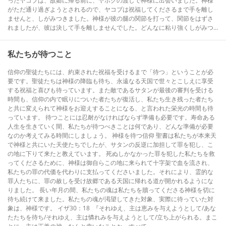
ったヤコブは、故郷に帰る前に、ヤボクの渡しで神様に出会いました。神様
がただ通り過ぎようとされるので、ヤコブは祝福してくださるまで手を離し
ませんと、しがみつきました。神様が彼の腿の関節を打って、関節をはずさ
れましたが、彼は決して手を離しませんでした。どんなに粘り強くしがみつ...
私たちが待つこと
信仰の聖徒たちには、約束された祝福を受けるまで「待つ」ということが必
要です。聖徒たちは神様の降臨も待ち、永遠なる天国で世々とこしえに享受
する祝福と喜びも待っています。また敵であるサタンが最後の審判を受ける
時間も、信仰の内で眠りについた者たちが復活し、私たち生き残った者たち
と共に変えられて神様をお迎えすることになる、と言われた栄光の時間も待
っています。 待つことには忍耐がなければならず準備も必要です。寿命ある
人生を生きていく間、私たちが待つべきことは何であり、どんな準備が必要
なのか考えてみる時間にしましょう。 神様を待つ信仰 聖書は私たちが本来天
で神様と共にいた天使たちでしたが、サタンの反逆に加担して罪を犯し、こ
の地に下りて来たと教えています。 死ぬしかなかった罪を犯した私たちを救
ってくださるために、神様は御自らこの地に来られて十字架で血を流され、
私たちの罪の代価を代わりに支払ってくださいました。それにより、霊的な
罪人たちに、罪の赦しを受け故郷である天国に帰れる道が開かれるようにな
りました。 長い年月の間、私たちの魂は私たちを贖ってくださる神様を切に
待ち続けて来ました。私たちの魂が渇望してきた対象、実際に待っていた対
象は、神様です。 イザ30：18 『それゆえ、主は恵みを与えようとして/あな
たたちを待ち/それゆえ、主は憐れみを与えようとして/立ち上がられる。まこ