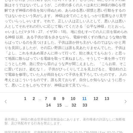
族はそうではないでしょうが、この世の多くの人々は未だに神様の御心を理
解できず神様の存在を知り得ぬため、あらゆる悪い習慣と悪い行動をするの
ではないかという気がします。 神様は全てのことをしっかり監察なさり見守
っていらっしゃいます。それで、正しい人は正しい人として、悪い人は悪い
人としてそれぞれの行いに応じて報いてくださる「公平な神様」だとおっし
ゃいました(マタ16：27、イザ30：18)。 地に住むすべての人に目を留められ
る神様 以前、ある子供が道を歩きながら、電線や鉄くずの塊のような物が散
らばっているのを見つけました。子供は誰か持ち主がいるのではないかと周
りを見回しましたが、その広い野原には誰も見あたりませんでした。子供は
「よし、これを水あめ屋さんに持って行って、飴と換えてもらおう」と思っ
て地面に散らばっている電線を取って束ねました。そうして一束を持って行
こうとした時、急に空から雷のような声が聞こえました。 「こらお前、そこ
に置いておけ。盗むな！」 子供がびっくりして上を見上げると、電信柱の上
で電線を修理していた人が両目をむいて子供を見下ろしていたのです。 人の
考えとはこういうものです。誰も見ておらず、自分しか知らないように思っ
て、悪いことをしがちですが、神様は全て見ていら...
1
2
7
8
9
10
11
12
13
...
14
15
32
33
...
著作権は、神様の教会世界福音宣教協会にあります。著作権者の許諾なしに無断複
製、及び再配布する行為を禁止します。
韓国京畿道城南市、盆唐郵便局私書箱119 / Tel: 82-31-738-5999 / Fax: 82-31-738-