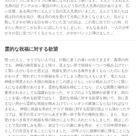
天のカナンに至るシオンの家族になられるよう願います。 えんどうまめ五人
兄弟の話 アンデルセン童話の中にえんどう豆の五人兄弟の話があります。広
い豆畑、ある莢の中にえんどう豆の五人兄弟がいました。えんどう豆たちは
昼は日の光を浴び、夜は月の光を受けて元気に大きくなりました。豆がよく
熟してさやが弾ける日を待っていた五つの豆は、この世に出て行った時、行
きたい所がどこかお互いに話したりもしました。 そんなある日、一人の少年
がその豆に近づいてくるとちょうど、さやがパンッと弾けました...
霊的な祝福に対する欲望
悟った人と、そうでない人では、行動に多くの違いが出てきます。真理の内
でも、神様の御言葉をよく悟り、見えない所で祝福を一つ一つ積み上げてい
く賢い人がいるかと思えば、祝福を受けられる条件を多くもらったのにもか
かわらず、悟れずにその祝福を失ってしまう愚かな人もいます。 私たちは、
神様が用意された天国の祝福をどこの誰よりもしっかり積み上げていく賢い
人になる必要があります。霊的な祝福を積むことなら、どんな困難と犠牲が
要求されるとしても躊躇わなかった、ヤコブのような精神が必要です。肉の
ことを追い求める欲望ではなく、霊的な祝福に対する欲望を抱いて、目に見
えない所から霊的な祝福を積み上げていくシオンの家族にならなければなり
ません。 神様に祝福を求めたヤコブ 祝福に対する欲望が誰よりも強かったヤ
コブは、双子の兄エサウからあずき粥一杯で長子の権利を買い、また、兄が
受けるべき長子の祝福を母の助けにより手に入れたりもしました。彼はこの
ことで兄の憎しみを買い、叔父ラバンの家に身を寄せ、そこで20年間羊飼い
としての生活をすることになりました。 20年ぶりに故郷の家に帰ることにな