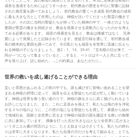
ていくことこそ、真の教会の成長だと言えるのです。本当に意味ある教会の
成長を達成するためにはどうすべきか、初代教会の歴史を中心に聖書に記録
された御言葉を調べてみましょう。 初代教会の驚くべき成長 初代教会の成長
に最も大きな力として作用したのは、神様が注いでくださった聖霊の働きで
したが、その次に当時の聖徒たちが持っていた精神の中で、一体どのような
要因が聖霊の働きを持続させ、教会を発展させる原動力になったのかを考え
てみる必要があります。 福音の発展史を見ると、教会は権威ではなく、兄弟
愛によって発展したと記録されています。使徒言行録を通して、初代教会成
長の根本的な要因を調べてみて、今日私たちも福音を全世界に迅速に伝えら
れる神様の子になりましょう。 使2：1、14、39-41 『五旬祭の日が来て、一
同が一つになって集まっていると、…すると、ペトロは十一人と共に立って、
声を張り上げ、話し始めた。…この約束は、あなたがたに...
世界の救いを成し遂げることができる理由
災いと罪悪があふれるこの世の中でも、誰も滅びずに皆悔い改めることを望
まれる神様の摂理に従って、福音を伝える聖徒たちの足が忙しく動いていま
す。神様は世界を救う長い道のりで、神様の旗をさらに高く掲げられるよう
お許しになりました。また、これに足並みを揃えて、私たちは海の水を浄化
する３％の塩のように、この世の塩になる聖徒たちを捜して、家庭から始め
て地域社会、国家と全世界に至るまで神様の福音の国を建設する救いの御業
に共に参加しています。 偶像を打った石が大きな山となり全世界に広がると
いうダニエル書の預言のように、たとえ始まりは小さくても、私たちの終わ
りは非常に大きくなります。私たち自身の力だけを考えて顧みると、とても