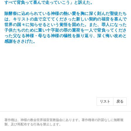
すべて背負って喜んで走っていこう」と訴えた。
除酵祭に込められている神様の熱い愛を胸に深く刻んだ聖徒たち
は、キリストの血で立ててくださった新しい契約の福音を喜んで
世界の国々に知らせるという覚悟を固めた。また、罪人になった
子供たちのために重い十字架の罪の重荷を一人で背負ってくださ
った父なる神様・母なる神様の犠牲を振り返り、深く悔い改めと
感謝をささげた。
リスト
戻る
著作権は、神様の教会世界福音宣教協会にあります。著作権者の許諾なしに無断複
製、及び再配布する行為を禁止します。