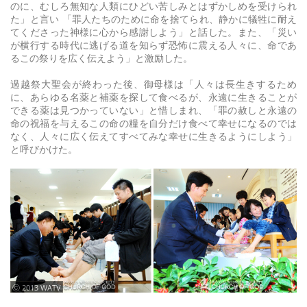
のに、むしろ無知な人類にひどい苦しみとはずかしめを受けられ
た」と言い 「罪人たちのために命を捨てられ、静かに犠牲に耐え
てくださった神様に心から感謝しよう」と話した。また、「災い
が横行する時代に逃げる道を知らず恐怖に震える人々に、命であ
るこの祭りを広く伝えよう」と激励した。
過越祭大聖会が終わった後、御母様は「人々は長生きするため
に、あらゆる名薬と補薬を探して食べるが、永遠に生きることが
できる薬は見つかっていない」と惜しまれ、「罪の赦しと永遠の
命の祝福を与えるこの命の糧を自分だけ食べて幸せになるのでは
なく、人々に広く伝えてすべてみな幸せに生きるようにしよう」
と呼びかけた。
ⓒ 2013 WATV