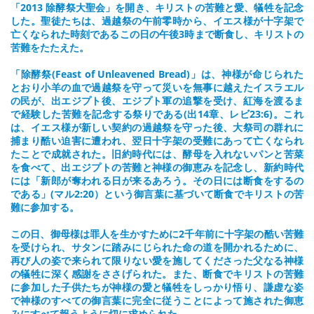
「2013 除酵祭大聖会」を開き、キリストの苦難と愛、犠牲を記念
した。聖徒たちは、過越祭の午前零時から、イエス様が十字架で
亡くなられた時刻であるこの日の午後3時まで断食し、キリストの
苦難をたたえた。
「除酵祭(Feast of Unleavened Bread)」は、神様が命じられた
とおり小羊の血で過越祭を守って災いを無事に越えたイスラエル
の民が、出エジプト後、エジプト軍の追撃を受け、紅海を渡るま
で経験した苦難を記念する祭りである(出14章、レビ23:6)。これ
は、イエス様が新しい契約の過越祭を守った後、大祭司の群れに
捕まり酷い迫害に遭われ、翌日十字架の受難にあって亡くなられ
たことで成就された。旧約時代には、酵母を入れないパンと苦菜
を食べて、出エジプトの苦難と神様の御恵みを記念し、新約時代
には「新郎が奪われる日が来るあろう。その日には断食をするの
である」(マル2:20）という御言葉に基づいて断食でキリストの苦
難に参加する。
この日、御母様は罪人を生かすために2千年前に十字架の酷い苦難
を受けられ、サタンに踏みにじられた命の道を開かれるために、
再び人の姿で来られて限りない愛を施してくださった父なる神様
の犠牲に深く感謝をささげられた。また、断食でキリストの苦難
に参加した子供たちが神様の愛と犠牲をしっかり悟り、謙虚な姿
で神様のすべての御言葉に完全に従うことによって施された御恵
みにすべて報うように切に求められた。