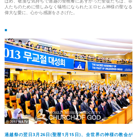
ばめ、敬虔な気持ちで過越の聖晩餐にあずかった聖徒たちは、罪
人たちのために惜しみなく犠牲になられたエロヒム神様の聖なる
偉大な愛に、心から感謝をささげた。
■
ⓒ 2013 WATV
過越祭の翌日3月26日(聖暦1月15日)、全世界の神様の教会が