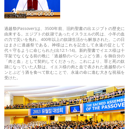
ⓒ 2013 WATV
過越祭(Passover)は、3500年前、旧約聖書の出エジプトの歴史に
由来する。エジプトの奴隷であったイスラエルの民は、小羊の血
の力で災いを免れ、400年以上の奴隷生活から解放された。この日
はまさに過越祭である。神様はこれを記念して永遠の掟として
代々守るように命じられた(出12:1-14)。新約聖書でイエス様は十
字架でなくなる前の晩に「過越祭のパンとぶどう酒」を御自分の
「肉と血」として契約してくださった。これにより、罪と死の奴
隷になっていた人類は、イエス様の肉と血で表された過越祭のパ
ンとぶどう酒を食べて飲むことで、永遠の命に進む大きな祝福を
受けた。