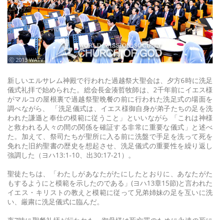
ⓒ 2013 WATV
新しいエルサレム神殿で行われた過越祭大聖会は、夕方6時に洗足
儀式礼拝で始められた。総会長金湊哲牧師は、2千年前にイエス様
がマルコの屋根裏で過越祭聖晩餐の前に行われた洗足式の場面を
調べながら、 「洗足儀式は、イエス様御自身が弟子たちの足を洗
われた謙遜と奉仕の模範に従うこと」といいながら 「これは神様
と救われる人々の間の関係を確証する非常に重要な儀式」と述べ
た。加えて、祭司たちが聖所に入る前に洗盤で手足を洗って死を
免れた旧約聖書の歴史を想起させ、洗足儀式の重要性を繰り返し
強調した（ヨハ13:1-10、出30:17-21）。
聖徒たちは、「わたしがあなたがたにしたとおりに、あなたがた
もするようにと模範を示したのである」(ヨハ13章15節)と言われた
イエス・キリストの教えと模範に従って兄弟姉妹の足を互いに洗
い、厳粛に洗足儀式に臨んだ。