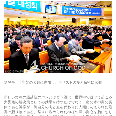
ⓒ 2013 WATV
除酵祭＿十字架の苦難に参加し、キリストの愛と犠牲に感謝
新しい契約の過越祭のパンとぶどう酒は、世界中で続けて起こる
大災難の解決策としての効果を持つだけでなく、命の木の実の実
体である神様が、御自分の肉と血を代わりに人類に与えられた最
高の贈り物である。祭りに込められた神様の深い御心を胸にちり