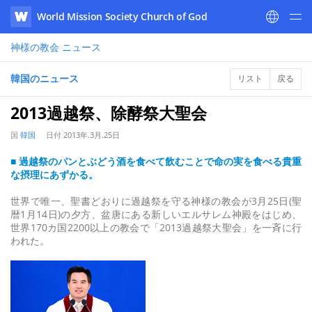
World Mission Society Church of God
WATV
神様の教会
ニュース
韓国のニュース
リスト
戻る
2013過越祭、除酵祭大聖会
国
韓国
日付
2013年.3月.25日
■ 過越祭のパンとぶどう酒を食べて飲むことで命の実を食べる貴重
な摂理にあずかる。
世界で唯一、聖書どおりに過越祭を守る神様の教会が3月25日(聖
暦1月14日)の夕方、盆唐にある新しいエルサレム神殿をはじめ、
世界170カ国2200以上の教会で「2013過越祭大聖会」を一斉に行
われた。