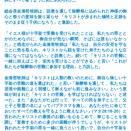
総会長金湊哲牧師は、説教を通して除酵祭に込められた神様の御
心と祭りの意味を振り返らせ 「キリストが歩まれた犠牲と足跡を
そのまま従う子供になろう」と激励した。
「イエス様が十字架で受難を受けられたことは、私たちの罪とと
がのためなのに、御自分が危ない瞬間、そばには誰もいなかっ
た」と残念がられた金湊哲牧師は「私たちは、自分の安否を守る
ことに気を取られ、キリストから顔を背けた弟子たちのような立
場になってはならない」と説教した。続いて 「キリストの苦難に
一緒に担えばこそ、栄光を受けることができる」と言い「これが
私たちが除酵祭の苦難に参加する理由」と力説した。
金湊哲牧師は「キリストは人類の救いのために、御自ら険しい十
字架の苦難の道を選ばれた」と言い「除酵祭を通して 、私たちは
逆境や困難によく我慢して耐えながら前に進みなさい」という意
味が刻まれた「キリストの苦難」を学ばなければならない」と述
べた。また「あなたがたは行って、すべての民を弟子として、父
と子と聖霊の名によってバプテスマを施し、あなたがたに命じて
おいたすべての教えを守るように教えなさい」(マタ28:18-20）と
言われたキリストの最後のお願いを心をこめて、奉じることを強
調し「宣教するために多少の困難が伴うでしょうが、キリストが
負われた十字架の罪を一緒に負うという思いで、自分の十字架を