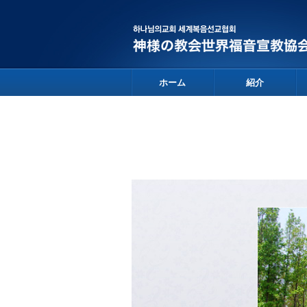
ホーム
紹介