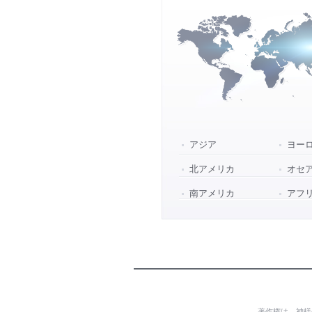
アジア
ヨー
北アメリカ
オセ
南アメリカ
アフ
著作権は、神様