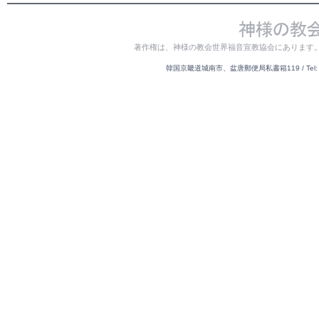
著作権は、神様の教会世界福音宣教協会にあります
韓国京畿道城南市、盆唐郵便局私書箱119 / Tel: 82-31-