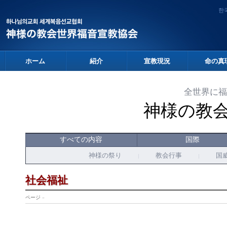
한
ホーム
紹介
宣教現況
命の真
全世界に福
神様の教
すべての内容
国際
神様の祭り
教会行事
国
社会福祉
ページ
»