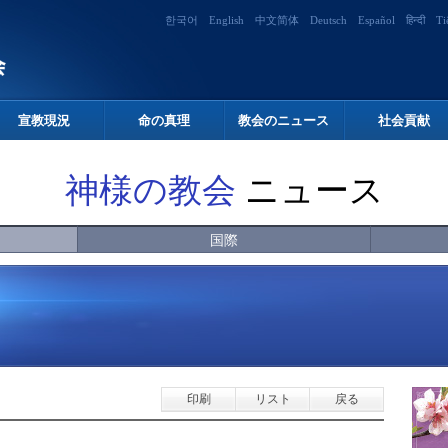
한국어
English
中文简体
Deutsch
Español
हिन्दी
Ti
宣教現況
命の真理
教会のニュース
社会貢献
神様の教会
ニュース
国際
印刷
リスト
戻る