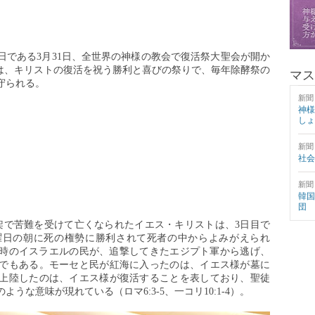
日である3月31日、全世界の神様の教会で復活祭大聖会が開か
rection)は、キリストの復活を祝う勝利と喜びの祭りで、毎年除酵祭の
マス
守られる。
新聞
神様
しょ
新聞
社会
新聞
韓国
団
架で苦難を受けて亡くなられたイエス・キリストは、3日目で
曜日の朝に死の権勢に勝利されて死者の中からよみがえられ
セ当時のイスラエルの民が、追撃してきたエジプト軍から逃げ、
でもある。モーセと民が紅海に入ったのは、イエス様が墓に
上陸したのは、イエス様が復活することを表しており、聖徒
うな意味が現れている（ロマ6:3-5、一コリ10:1-4）。