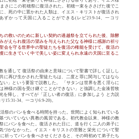
日に初穂一束を振って神様にささげる祭りであり、イエス様
、まさにこの初穂祭に復活された。初穂一束をささげた後でこ
に、死の中に置かれた人類は、イエス・キリストが復活され
ずかって天国に入ることができる(レビ23:9-14、一コリ
ちの救いのために新しい契約の過越祭を立てられた後、除酵
みがえられ復活の望みを与えられた父なる神様に感謝の祈り
聖会を守る世界中の聖徒たちを復活の権能を受けて、復活の
虔に生きていく中で美しい姿に変えられ永遠の天国に至るこ
教を通して 復活祭の由来と意味について聖書で詳しく証しし
共に再び生かされた聖徒たちは、二度と罪に関与してはなら
ない」という要旨で説教した。 「サタンは世界を悪く淫らに
は神様の国を受け継ぐことができない」と強調した金湊哲牧
光を帰し、すべてが「正しい者の復活」に参加しよう と力説
15:31-34、一コリ6:9-20)。
復活祭のパンを食べる時間を持った。世間によく知られている
基づいていない異教の風習である。初代教会以来、神様の教
祭にパンを食べた。復活された日に、道を行く二人の弟子に
気づかなかった。イエス・キリストの苦難と栄光 について聖
らに祈ってパンを食べさせくださると、その時初めて弟子たち