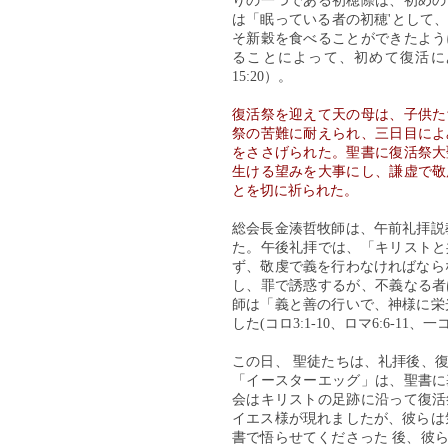
りの一つである初穂際は、初めの
は「眠っている者の初穂'として
そ新穀を食べることができたよう
ることによって、初めて復活にあ
15:20）。
復活祭を迎えて天の母は、子供た
祭の苦難に耐えられ、三日目によ
をささげられた。聖書に復活祭大
生ける望みを大事にし、謙虚で敬
とを切に祈られた。
総会長金湊哲牧師は、午前礼拝説
た。午後礼拝では、「キリストと
ず、敬虔で義を行わなければなら
し、罪で誘惑するが、不義なる者
師は「義と善の行いで、神様に栄
した(コロ3:1-10、ロマ6:6-11、一コリ
この日、 聖徒たちは、礼拝後、
「イースターエッグ」は、聖書に
会はキリストの足跡に沿って復活
イエス様が現れましたが、彼らは
書で悟らせてくださった 後、彼