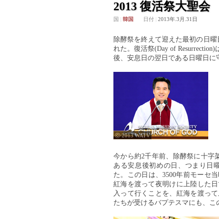
2013 復活祭大聖会
国
|
韓国
日付
|
2013年.3月.31日
除酵祭を終えて迎えた最初の日曜
れた。復活祭(Day of Resur
後、安息日の翌日である日曜日に
ⓒ 2013 WATV
今から約2千年前、除酵祭に十字
ある安息後初めの日、つまり日
た。この日は、3500年前モー
紅海を渡って夜明けに上陸した日
入って行くことを、紅海を渡って
たちが受けるバプテスマにも、このよ