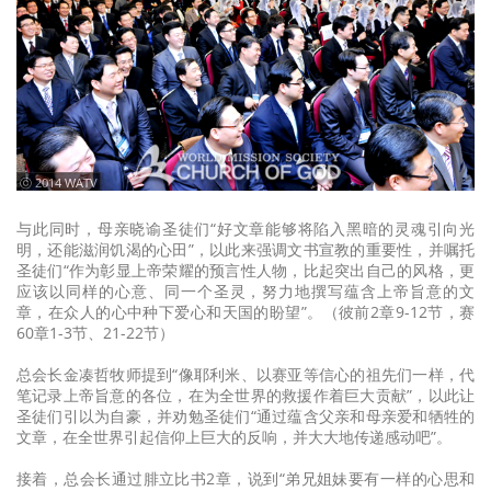
ⓒ 2014 WATV
与此同时，母亲晓谕圣徒们“好文章能够将陷入黑暗的灵魂引向光
明，还能滋润饥渴的心田”，以此来强调文书宣教的重要性，并嘱托
圣徒们“作为彰显上帝荣耀的预言性人物，比起突出自己的风格，更
应该以同样的心意、同一个圣灵，努力地撰写蕴含上帝旨意的文
章，在众人的心中种下爱心和天国的盼望”。（彼前2章9-12节，赛
60章1-3节、21-22节）
总会长金凑哲牧师提到“像耶利米、以赛亚等信心的祖先们一样，代
笔记录上帝旨意的各位，在为全世界的救援作着巨大贡献”，以此让
圣徒们引以为自豪，并劝勉圣徒们“通过蕴含父亲和母亲爱和牺牲的
文章，在全世界引起信仰上巨大的反响，并大大地传递感动吧”。
接着，总会长通过腓立比书2章，说到“弟兄姐妹要有一样的心思和