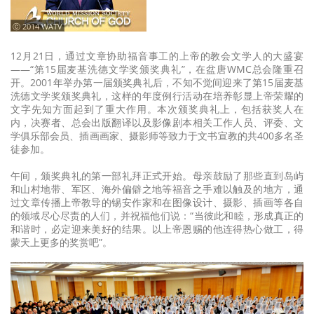
ⓒ 2014 WATV
12月21日，通过文章协助福音事工的上帝的教会文学人的大盛宴
——“第15届麦基洗德文学奖颁奖典礼”，在盆唐WMC总会隆重召
开。2001年举办第一届颁奖典礼后，不知不觉间迎来了第15届麦基
洗德文学奖颁奖典礼，这样的年度例行活动在培养彰显上帝荣耀的
文字先知方面起到了重大作用。本次颁奖典礼上，包括获奖人在
内，决赛者、总会出版翻译以及影像剧本相关工作人员、评委、文
学俱乐部会员、插画画家、摄影师等致力于文书宣教的共400多名圣
徒参加。
午间，颁奖典礼的第一部礼拜正式开始。母亲鼓励了那些直到岛屿
和山村地带、军区、海外偏僻之地等福音之手难以触及的地方，通
过文章传播上帝教导的锡安作家和在图像设计、摄影、插画等各自
的领域尽心尽责的人们，并祝福他们说：“当彼此和睦，形成真正的
和谐时，必定迎来美好的结果。以上帝恩赐的他连得热心做工，得
蒙天上更多的奖赏吧”。