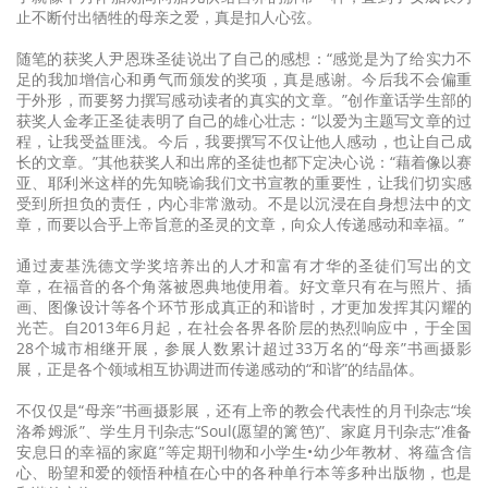
止不断付出牺牲的母亲之爱，真是扣人心弦。
随笔的获奖人尹恩珠圣徒说出了自己的感想：“感觉是为了给实力不
足的我加增信心和勇气而颁发的奖项，真是感谢。今后我不会偏重
于外形，而要努力撰写感动读者的真实的文章。”创作童话学生部的
获奖人金孝正圣徒表明了自己的雄心壮志：“以爱为主题写文章的过
程，让我受益匪浅。今后，我要撰写不仅让他人感动，也让自己成
长的文章。”其他获奖人和出席的圣徒也都下定决心说：“藉着像以赛
亚、耶利米这样的先知晓谕我们文书宣教的重要性，让我们切实感
受到所担负的责任，内心非常激动。不是以沉浸在自身想法中的文
章，而要以合乎上帝旨意的圣灵的文章，向众人传递感动和幸福。”
通过麦基洗德文学奖培养出的人才和富有才华的圣徒们写出的文
章，在福音的各个角落被恩典地使用着。好文章只有在与照片、插
画、图像设计等各个环节形成真正的和谐时，才更加发挥其闪耀的
光芒。自2013年6月起，在社会各界各阶层的热烈响应中，于全国
28个城市相继开展，参展人数累计超过33万名的“母亲”书画摄影
展，正是各个领域相互协调进而传递感动的“和谐”的结晶体。
不仅仅是“母亲”书画摄影展，还有上帝的教会代表性的月刊杂志“埃
洛希姆派”、学生月刊杂志“Soul(愿望的篱笆)”、家庭月刊杂志“准备
安息日的幸福的家庭”等定期刊物和小学生•幼少年教材、将蕴含信
心、盼望和爱的领悟种植在心中的各种单行本等多种出版物，也是