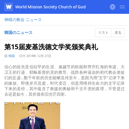
World Mission Society Church of God
WATV
神様の教会
ニュース
韓国のニュース
リスト
戻る
第15届麦基洗德文学奖颁奖典礼
国
韩国
日付
2014年.12月.21日
信心的祖先亚伯拉罕的生涯、逾越节的权能和劈开红海的奇迹、大
卫王的行迹、耶稣基督的灵的教导、战胜各种逼迫的初代教会使徒
们的足迹…数千年前的历史能够流传至今，是因为用“文字”记录下来
的缘故。即便岁月流逝，时代变迁，但是用维持生命力的文字记录
下来的圣经，其中蕴含了救援的奥秘和千古不变的真理，不管是过
去还是如今，其价值依旧光芒四射。