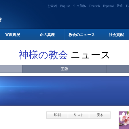
한국어
English
中文简体
Deutsch
Español
हिन्दी
Ti
宣教現況
命の真理
教会のニュース
社会貢献
神様の教会
ニュース
国際
印刷
リスト
戻る