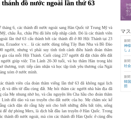
thánh đồ nước ngoài lần thứ 63
7 tháng 6, các thánh đồ nước ngoài sang Hàn Quốc từ Trung Mỹ và
マス
Mỹ, châu Âu, châu Phi đã liên tiếp nhập cảnh. Đó là các thành viên
goài lần thứ 63 cấu thành bởi các thánh đồ ở 80 Hội Thánh tại 23
新聞
tina, Ecuador v.v... là các nước dùng tiếng Tây Ban Nha và Bồ Đào
神様
0 người, nhưng vì phải suy tính tình cảnh điều hành đoàn thăm
しょ
 gia của mỗi Hội Thánh. Cuối cùng 237 người đã đặt chân đến đất
gười giúp việc Tin Lành 20-30 tuổi, và họ thăm Hàn trong khi
新聞
社会
ớ thương, trực tiếp cảm nhận và học tập tình yêu thương của Ngài
 hàng xóm ở nước mình.
新聞
韓国
ác thành viên của đoàn thăm viếng lần thứ 63 đã không ngại lịch
団
g đi và đến từ đầu cùng đất. Mẹ hỏi thăm các người nhà bản địa đã
ng của Mẹ nhung nhớ họ, và cầu nguyện lên Cha hầu cho đoàn thăm
 Linh dồi dào và rao truyền cho đất nước của họ. Mẹ chăm sóc kể
ằng cách dặn dò rằng hãy nói cho biết những điều bất tiện, uống
i để dự phòng Mers, là dịch bắt đầu lan truyền ở Hàn Quốc. Trong
các thánh đồ nước ngoài, mà còn các thánh đồ Hàn Quốc ở cùng đều