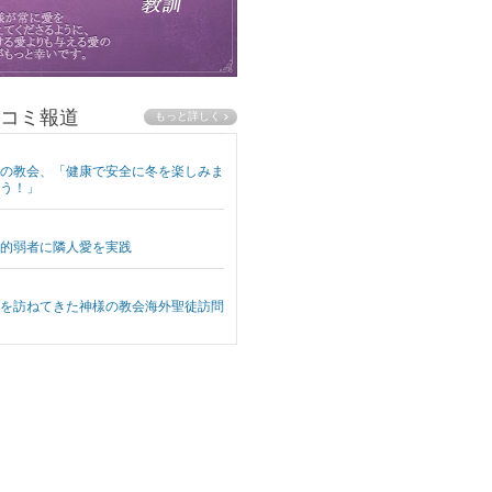
コミ報道
の教会、「健康で安全に冬を楽しみま
う！」
的弱者に隣人愛を実践
を訪ねてきた神様の教会海外聖徒訪問