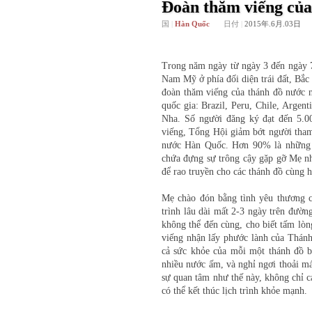
Đoàn thăm viếng của 
国
|
Hàn Quốc
日付
|
2015年.6月.03日
Trong năm ngày từ ngày 3 đến ngày 
Nam Mỹ ở phía đối diện trái đất, Bắc 
đoàn thăm viếng của thánh đồ nước n
quốc gia: Brazil, Peru, Chile, Argen
Nha. Số người đăng ký đạt đến 5.00
viếng, Tổng Hội giảm bớt người tham
nước Hàn Quốc. Hơn 90% là những n
chứa đựng sự trông cậy gặp gỡ Mẹ nh
để rao truyền cho các thánh đồ cùng
Mẹ chào đón bằng tình yêu thương c
trình lâu dài mất 2-3 ngày trên đườn
không thể đến cùng, cho biết tấm lò
viếng nhận lấy phước lành của Thánh
cả sức khỏe của mỗi một thánh đồ b
nhiều nước ấm, và nghỉ ngơi thoải má
sự quan tâm như thế này, không chỉ 
có thể kết thúc lịch trình khỏe mạnh.