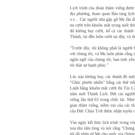
Lịch trình của đoàn thăm viếng được
địa phương, tham quan Bảo tàng lịc
v.v... Các người nhà gặp gỡ Mẹ lần đầ
nụ cười trên khuôn mặt trong suốt thờ
đã không hay cười, kể cả các thán
Thánh, lại đều luôn cười tại đây, và t
“Trước đây, tôi không phải là người 
với chúng tôi, và Mẹ luôn phán rằng
ngôn ngữ của chúng tôi, ban tình yê
tôi thật sự hạnh phúc.”
Lúc nào không hay, các thánh đồ nướ
“Chúc phước nhiều” bằng các thứ tiế
Lành bằng khuôn mặt cười thì Tin Làn
năm mới Thánh Lịch. Bởi các người 
viếng lần thứ 63 trong chốc lát. Như
gian thăm viếng, niềm vui của các t
của Đức Chúa Trời được nhận tuyên d
Vào ngày kết thúc lịch trình trong v
xoa dịu tấm lòng và nói rằng “Chúng
tôi đã nhận từ Mẹ cho quốc gia chúng 