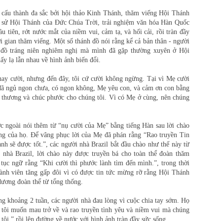
 cấu thành đa sắc bởi hội thảo Kinh Thánh, thăm viếng Hội Thánh
h sử Hội Thánh của Đức Chúa Trời, trải nghiệm văn hóa Hàn Quốc
u tiên, rớt nước mắt của niềm vui, cảm tạ, và hối cải, rồi tràn đầy
i gian thăm viếng. Một số thánh đồ nói rằng kể cả bản thân - người
h đồ tráng niên nghiêm nghị mà mình đã gặp thường xuyên ở Hội
hấy lạ lẫn nhau về hình ảnh biến đổi.
hay cười, nhưng đến đây, tôi cứ cười không ngừng. Tại vì Mẹ cười
 đã ngủ ngon chưa, có ngon không, Mẹ yêu con, và cảm ơn con bằng
u thương và chúc phước cho chúng tôi. Vì có Mẹ ở cùng, nên chúng
c ngoài nói thêm từ “nụ cười của Mẹ” bằng tiếng Hàn sau lời chào
ng của họ. Để vâng phục lời của Mẹ đã phán rằng “Rao truyền Tin
h sẽ được tốt.”, các người nhà Brazil bắt đầu chào như thế này từ
nhà Brazil, lời chào này được truyền bá cho toàn thể đoàn thăm
 tục ngữ rằng “Khi cười thì phước lành tìm đến mình.”, trong thời
hành viên tăng gấp đôi vì có được tin tức mừng rỡ rằng Hội Thánh
ương đoàn thể từ tổng thống.
òng khoảng 2 tuần, các người nhà đau lòng vì cuộc chia tay sớm. Họ
 tôi muốn mau trở về và rao truyền tình yêu và niềm vui mà chúng
tôi.” rồi lên đường về nước với hình ảnh tràn đầy sức sống.