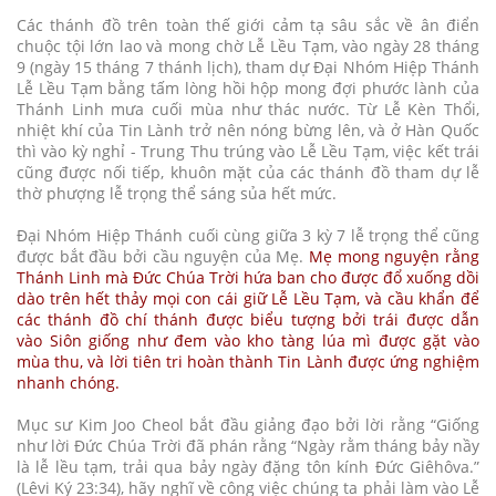
Các thánh đồ trên toàn thế giới cảm tạ sâu sắc về ân điển
chuộc tội lớn lao và mong chờ Lễ Lều Tạm, vào ngày 28 tháng
9 (ngày 15 tháng 7 thánh lịch), tham dự Đại Nhóm Hiệp Thánh
Lễ Lều Tạm bằng tấm lòng hồi hộp mong đợi phước lành của
Thánh Linh mưa cuối mùa như thác nước. Từ Lễ Kèn Thổi,
nhiệt khí của Tin Lành trở nên nóng bừng lên, và ở Hàn Quốc
thì vào kỳ nghỉ - Trung Thu trúng vào Lễ Lều Tạm, việc kết trái
cũng được nối tiếp, khuôn mặt của các thánh đồ tham dự lễ
thờ phượng lễ trọng thể sáng sủa hết mức.
Đại Nhóm Hiệp Thánh cuối cùng giữa 3 kỳ 7 lễ trọng thể cũng
được bắt đầu bởi cầu nguyện của Mẹ.
Mẹ mong nguyện rằng
Thánh Linh mà Đức Chúa Trời hứa ban cho được đổ xuống dồi
dào trên hết thảy mọi con cái giữ Lễ Lều Tạm, và cầu khẩn để
các thánh đồ chí thánh được biểu tượng bởi trái được dẫn
vào Siôn giống như đem vào kho tàng lúa mì được gặt vào
mùa thu, và lời tiên tri hoàn thành Tin Lành được ứng nghiệm
nhanh chóng.
Mục sư Kim Joo Cheol bắt đầu giảng đạo bởi lời rằng “Giống
như lời Đức Chúa Trời đã phán rằng “Ngày rằm tháng bảy nầy
là lễ lều tạm, trải qua bảy ngày đặng tôn kính Ðức Giêhôva.”
(Lêvi Ký 23:34), hãy nghĩ về công việc chúng ta phải làm vào Lễ