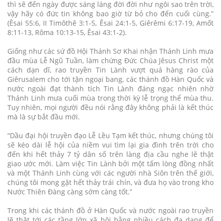
thì sẽ đến ngày được sáng láng đời đời như ngôi sao trên trời,
vậy hãy có đức tin không bao giờ từ bỏ cho đến cuối cùng.”
(Êsai 55:6, II Timôthê 3:1-5, Êsai 24:1-5, Giêrêmi 6:17-19, Amốt
8:11-13, Rôma 10:13-15, Êsai 43:1-2).
Giống như các sứ đồ Hội Thánh Sơ Khai nhận Thánh Linh mưa
đầu mùa Lễ Ngũ Tuần, làm chứng Đức Chúa Jêsus Christ một
cách dạn dĩ, rao truyền Tin Lành vượt quá hàng rào của
Giêrusalem cho tới tận ngoại bang, các thánh đồ Hàn Quốc và
nước ngoài đạt thành tích Tin Lành đáng ngạc nhiên nhờ
Thánh Linh mưa cuối mùa trong thời kỳ lễ trọng thể mùa thu.
Tuy nhiên, mọi người đều nói rằng đây không phải là kết thúc
mà là sự bắt đầu mới.
“Dầu đại hội truyền đạo Lễ Lều Tạm kết thúc, nhưng chúng tôi
sẽ kéo dài lễ hội của niềm vui tìm lại gia đình trên trời cho
đến khi hết thảy 7 tỷ dân số trên làng địa cầu nghe lẽ thật
giao ước mới. Làm việc Tin Lành bởi một tấm lòng đồng nhất
và một Thánh Linh cùng với các người nhà Siôn trên thế giới,
chúng tôi mong gặt hết thảy trái chín, và đưa họ vào trong kho
Nước Thiên Đàng càng sớm càng tốt.”
Trong khi các thánh đồ ở Hàn Quốc và nước ngoài rao truyền
lẽ thật tới các tầng lớp xã hội bằng nhiều cách đa dạng để