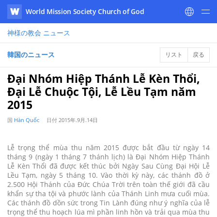
World Mission Society Church of God
WATV
神様の教会
ニュース
韓国のニュース
リスト
戻る
Đại Nhóm Hiệp Thánh Lễ Kèn Thổi,
Đại Lễ Chuộc Tội, Lễ Lều Tạm năm
2015
国
Hàn Quốc
日付
2015年.9月.14日
Lễ trọng thể mùa thu năm 2015 được bắt đầu từ ngày 14
tháng 9 (ngày 1 tháng 7 thánh lịch) là Đại Nhóm Hiệp Thánh
Lễ Kèn Thổi đã được kết thúc bởi Ngày Sau Cùng Đại Hội Lễ
Lều Tạm, ngày 5 tháng 10. Vào thời kỳ này, các thánh đồ ở
2.500 Hội Thánh của Đức Chúa Trời trên toàn thế giới đã cầu
khẩn sự tha tội và phước lành của Thánh Linh mưa cuối mùa.
Các thánh đồ dồn sức trong Tin Lành đúng như ý nghĩa của lễ
trọng thể thu hoạch lúa mì phần linh hồn và trải qua mùa thu