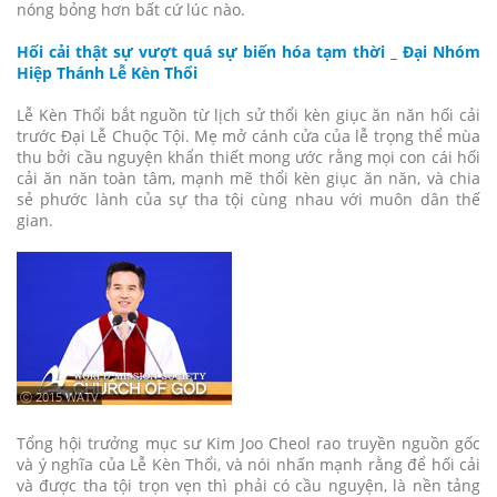
nóng bỏng hơn bất cứ lúc nào.
Hối cải thật sự vượt quá sự biến hóa tạm thời _ Đại Nhóm
Hiệp Thánh Lễ Kèn Thổi
Lễ Kèn Thổi bắt nguồn từ lịch sử thổi kèn giục ăn năn hối cải
trước Đại Lễ Chuộc Tội. Mẹ mở cánh cửa của lễ trọng thể mùa
thu bởi cầu nguyện khẩn thiết mong ước rằng mọi con cái hối
cải ăn năn toàn tâm, mạnh mẽ thổi kèn giục ăn năn, và chia
sẻ phước lành của sự tha tội cùng nhau với muôn dân thế
gian.
ⓒ 2015 WATV
Tổng hội trưởng mục sư Kim Joo Cheol rao truyền nguồn gốc
và ý nghĩa của Lễ Kèn Thổi, và nói nhấn mạnh rằng để hối cải
và được tha tội trọn vẹn thì phải có cầu nguyện, là nền tảng