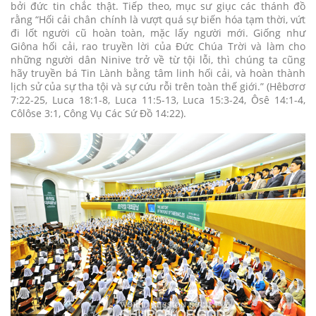
bởi đức tin chắc thật. Tiếp theo, mục sư giục các thánh đồ
rằng “Hối cải chân chính là vượt quá sự biến hóa tạm thời, vứt
đi lốt người cũ hoàn toàn, mặc lấy người mới. Giống như
Giôna hối cải, rao truyền lời của Đức Chúa Trời và làm cho
những người dân Ninive trở về từ tội lỗi, thì chúng ta cũng
hãy truyền bá Tin Lành bằng tâm linh hối cải, và hoàn thành
lịch sử của sự tha tội và sự cứu rỗi trên toàn thế giới.” (Hêbơrơ
7:22-25, Luca 18:1-8, Luca 11:5-13, Luca 15:3-24, Ôsê 14:1-4,
Côlôse 3:1, Công Vụ Các Sứ Đồ 14:22).