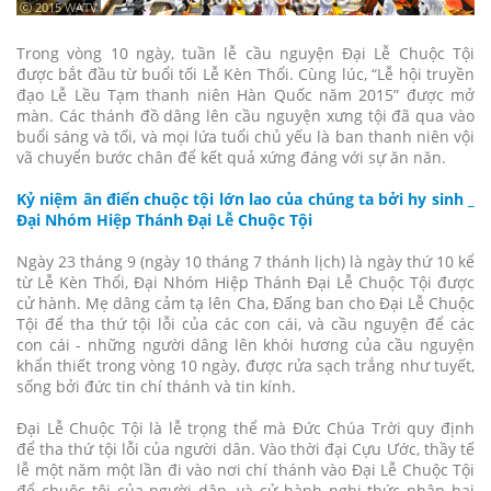
ⓒ 2015 WATV
Trong vòng 10 ngày, tuần lễ cầu nguyện Đại Lễ Chuộc Tội
được bắt đầu từ buổi tối Lễ Kèn Thổi. Cùng lúc, “Lễ hội truyền
đạo Lễ Lều Tạm thanh niên Hàn Quốc năm 2015” được mở
màn. Các thánh đồ dâng lên cầu nguyện xưng tội đã qua vào
buổi sáng và tối, và mọi lứa tuổi chủ yếu là ban thanh niên vội
vã chuyển bước chân để kết quả xứng đáng với sự ăn năn.
Kỷ niệm ân điển chuộc tội lớn lao của chúng ta bởi hy sinh _
Đại Nhóm Hiệp Thánh Đại Lễ Chuộc Tội
Ngày 23 tháng 9 (ngày 10 tháng 7 thánh lịch) là ngày thứ 10 kể
từ Lễ Kèn Thổi, Đại Nhóm Hiệp Thánh Đại Lễ Chuộc Tội được
cử hành. Mẹ dâng cảm tạ lên Cha, Đấng ban cho Đại Lễ Chuộc
Tội để tha thứ tội lỗi của các con cái, và cầu nguyện để các
con cái - những người dâng lên khói hương của cầu nguyện
khẩn thiết trong vòng 10 ngày, được rửa sạch trắng như tuyết,
sống bởi đức tin chí thánh và tin kính.
Đại Lễ Chuộc Tội là lễ trọng thể mà Đức Chúa Trời quy định
để tha thứ tội lỗi của người dân. Vào thời đại Cựu Ước, thầy tế
lễ một năm một lần đi vào nơi chí thánh vào Đại Lễ Chuộc Tội
để chuộc tội của người dân, và cử hành nghi thức nhận hai