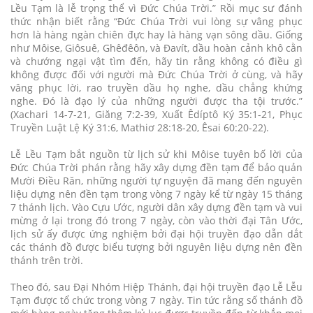
Lều Tạm là lễ trọng thể vì Đức Chúa Trời.” Rồi mục sư đánh
thức nhận biết rằng “Đức Chúa Trời vui lòng sự vâng phục
hơn là hàng ngàn chiên đực hay là hàng vạn sông dầu. Giống
như Môise, Giôsuê, Ghêđêôn, và Đavít, dầu hoàn cảnh khô cằn
và chướng ngại vật tìm đến, hãy tin rằng không có điều gì
không được đối với người mà Đức Chúa Trời ở cùng, và hãy
vâng phục lời, rao truyền dầu họ nghe, dầu chẳng khứng
nghe. Đó là đạo lý của những người được tha tội trước.”
(Xachari 14-7-21, Giăng 7:2-39, Xuất Êdíptô Ký 35:1-21, Phục
Truyền Luật Lệ Ký 31:6, Mathiơ 28:18-20, Êsai 60:20-22).
Lễ Lều Tạm bắt nguồn từ lịch sử khi Môise tuyên bố lời của
Đức Chúa Trời phán rằng hãy xây dựng đền tạm để bảo quản
Mười Điều Răn, những người tự nguyện đã mang đến nguyên
liệu dựng nên đền tạm trong vòng 7 ngày kể từ ngày 15 tháng
7 thánh lịch. Vào Cựu Ước, người dân xây dựng đền tạm và vui
mừng ở lại trong đó trong 7 ngày, còn vào thời đại Tân Ước,
lịch sử ấy được ứng nghiệm bởi đại hội truyền đạo dẫn dắt
các thánh đồ được biểu tượng bởi nguyên liệu dựng nên đền
thánh trên trời.
Theo đó, sau Đại Nhóm Hiệp Thánh, đại hội truyền đạo Lễ Lễu
Tạm được tổ chức trong vòng 7 ngày. Tin tức rằng số thánh đồ