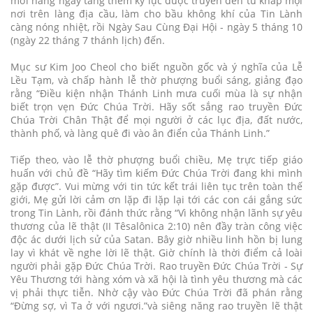
mới hàng ngày tăng thêm kỷ lục được truyền đến từ khắp mọi
nơi trên làng địa cầu, làm cho bầu không khí của Tin Lành
càng nóng nhiệt, rồi Ngày Sau Cùng Đại Hội - ngày 5 tháng 10
(ngày 22 tháng 7 thánh lịch) đến.
Mục sư Kim Joo Cheol cho biết nguồn gốc và ý nghĩa của Lễ
Lều Tạm, và chấp hành lễ thờ phượng buổi sáng, giảng đạo
rằng “Điều kiện nhận Thánh Linh mưa cuối mùa là sự nhận
biết trọn vẹn Đức Chúa Trời. Hãy sốt sắng rao truyền Đức
Chúa Trời Chân Thật để mọi người ở các lục địa, đất nước,
thành phố, và làng quê đi vào ân điển của Thánh Linh.”
Tiếp theo, vào lễ thờ phượng buổi chiều, Mẹ trực tiếp giáo
huấn với chủ đề “Hãy tìm kiếm Đức Chúa Trời đang khi mình
gặp được”. Vui mừng với tin tức kết trái liên tục trên toàn thế
giới, Mẹ gửi lời cảm ơn lặp đi lặp lại tới các con cái gắng sức
trong Tin Lành, rồi đánh thức rằng “Vì không nhận lãnh sự yêu
thương của lẽ thật (II Têsalônica 2:10) nên đầy tràn công việc
độc ác dưới lịch sử của Satan. Bây giờ nhiều linh hồn bị lung
lay vì khát về nghe lời lẽ thật. Giờ chính là thời điểm cả loài
người phải gặp Đức Chúa Trời. Rao truyền Đức Chúa Trời - Sự
Yêu Thương tới hàng xóm và xã hội là tình yêu thương mà các
vị phải thực tiễn. Nhờ cậy vào Đức Chúa Trời đã phán rằng
“Đừng sợ, vì Ta ở với ngươi.”và siêng năng rao truyền lẽ thật