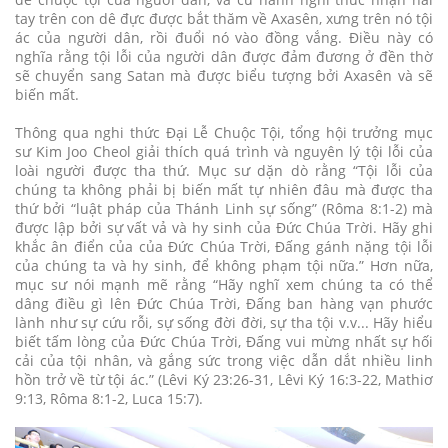
tay trên con dê đực được bắt thăm về Axasên, xưng trên nó tội
ác của người dân, rồi đuổi nó vào đồng vắng. Điều này có
nghĩa rằng tội lỗi của người dân được đảm đương ở đền thờ
sẽ chuyển sang Satan mà được biểu tượng bởi Axasên và sẽ
biến mất.
Thông qua nghi thức Đại Lễ Chuộc Tội, tổng hội trưởng mục
sư Kim Joo Cheol giải thích quá trình và nguyên lý tội lỗi của
loài người được tha thứ. Mục sư dặn dò rằng “Tội lỗi của
chúng ta không phải bị biến mất tự nhiên đâu mà được tha
thứ bởi “luật pháp của Thánh Linh sự sống” (Rôma 8:1-2) mà
được lập bởi sự vất vả và hy sinh của Đức Chúa Trời. Hãy ghi
khắc ân điển của của Đức Chúa Trời, Đấng gánh nặng tội lỗi
của chúng ta và hy sinh, để không phạm tội nữa.” Hơn nữa,
mục sư nói mạnh mẽ rằng “Hãy nghĩ xem chúng ta có thể
dâng điều gì lên Đức Chúa Trời, Đấng ban hàng vạn phước
lành như sự cứu rỗi, sự sống đời đời, sự tha tội v.v... Hãy hiểu
biết tấm lòng của Đức Chúa Trời, Đấng vui mừng nhất sự hối
cải của tội nhân, và gắng sức trong việc dẫn dắt nhiều linh
hồn trở về từ tội ác.” (Lêvi Ký 23:26-31, Lêvi Ký 16:3-22, Mathiơ
9:13, Rôma 8:1-2, Luca 15:7).