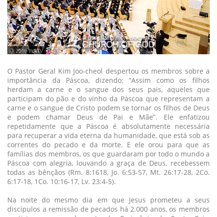
ⓒ 2016 WATV
O Pastor Geral Kim Joo-cheol despertou os membros sobre a
importância da Páscoa, dizendo: “Assim como os filhos
herdam a carne e o sangue dos seus pais, aqueles que
participam do pão e do vinho da Páscoa que representam a
carne e o sangue de Cristo podem se tornar os filhos de Deus
e podem chamar Deus de Pai e Mãe”. Ele enfatizou
repetidamente que a Páscoa é absolutamente necessária
para recuperar a vida eterna da humanidade, que está sob as
correntes do pecado e da morte. E ele orou para que as
famílias dos membros, os que guardaram por todo o mundo a
Páscoa com alegria, louvando a graça de Deus, recebessem
todas as bênçãos (Rm. 8:1618, Jo. 6:53-57, Mt. 26:17-28, 2Co.
6:17-18, 1Co. 10:16-17, Lv. 23:4-5).
Na noite do mesmo dia em que Jesus prometeu a seus
discípulos a remissão de pecados há 2.000 anos, os membros