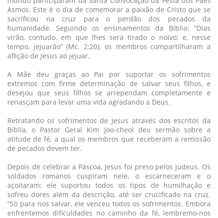
mundo participaram da Santa Convocação da Festa dos Pães
Asmos. Este é o dia de comemorar a paixão de Cristo que se
sacrificou na cruz para o perdão dos pecados da
humanidade. Seguindo os ensinamentos da Bíblia: “Dias
virão, contudo, em que lhes será tirado o noivo; e, nesse
tempo, jejuarão” (Mc. 2:20), os membros compartilharam a
aflição de Jesus ao jejuar.
A Mãe deu graças ao Pai por suportar os sofrimentos
extremos com firme determinação de salvar seus filhos, e
desejou que seus filhos se arrependam completamente e
renasçam para levar uma vida agradando a Deus.
Retratando os sofrimentos de Jesus através dos escritos da
Bíblia, o Pastor Geral Kim Joo-cheol deu sermão sobre a
atitude de fé, a qual os membros que receberam a remissão
de pecados devem ter.
Depois de celebrar a Páscoa, Jesus foi preso pelos judeus. Os
soldados romanos cuspiram nele, o escarneceram e o
açoitaram; ele suportou todos os tipos de humilhação e
sofreu dores além da descrição, até ser crucificado na cruz.
“Só para nos salvar, ele venceu todos os sofrimentos. Embora
enfrentemos dificuldades no caminho da fé, lembremo-nos