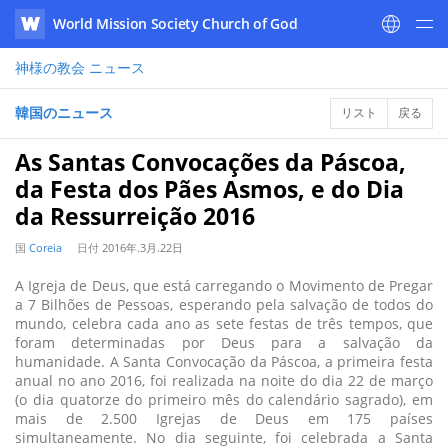
World Mission Society Church of God
WATV
神様の教会
ニュース
韓国のニュース
リスト
戻る
As Santas Convocações da Páscoa,
da Festa dos Pães Asmos, e do Dia
da Ressurreição 2016
国
Coreia
日付
2016年.3月.22日
A Igreja de Deus, que está carregando o Movimento de Pregar
a 7 Bilhões de Pessoas, esperando pela salvação de todos do
mundo, celebra cada ano as sete festas de três tempos, que
foram determinadas por Deus para a salvação da
humanidade. A Santa Convocação da Páscoa, a primeira festa
anual no ano 2016, foi realizada na noite do dia 22 de março
(o dia quatorze do primeiro mês do calendário sagrado), em
mais de 2.500 Igrejas de Deus em 175 países
simultaneamente. No dia seguinte, foi celebrada a Santa