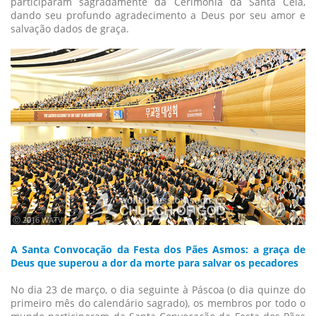
participaram sagradamente da Cerimônia da Santa Ceia,
dando seu profundo agradecimento a Deus por seu amor e
salvação dados de graça.
ⓒ 2016 WATV
A Santa Convocação da Festa dos Pães Asmos: a graça de
Deus que superou a dor da morte para salvar os pecadores
No dia 23 de março, o dia seguinte à Páscoa (o dia quinze do
primeiro mês do calendário sagrado), os membros por todo o