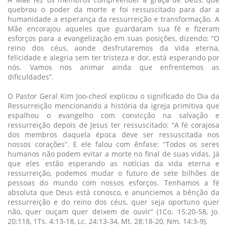
quebrou o poder da morte e foi ressuscitado para dar a
humanidade a esperança da ressurreição e transformação. A
Mãe encorajou aqueles que guardaram sua fé e fizeram
esforços para a evangelização em suas posições, dizendo: “O
reino dos céus, aonde desfrutaremos da vida eterna,
felicidade e alegria sem ter tristeza e dor, está esperando por
nós. Vamos nos animar ainda que enfrentemos as
dificuldades”.
O Pastor Geral Kim Joo-cheol explicou o significado do Dia da
Ressurreição mencionando a história da igreja primitiva que
espalhou o evangelho com convicção na salvação e
ressurreição depois de Jesus ter ressuscitado: “A fé corajosa
dos membros daquela época deve ser ressuscitada nos
nossos corações”. E ele falou com ênfase: “Todos os seres
humanos não podem evitar a morte no final de suas vidas. Já
que eles estão esperando as notícias da vida eterna e
ressurreição, podemos mudar o futuro de sete bilhões de
pessoas do mundo com nossos esforços. Tenhamos a fé
absoluta que Deus está conosco, e anunciemos a bênção da
ressurreição e do reino dos céus, quer seja oportuno quer
não, quer ouçam quer deixem de ouvir” (1Co. 15:20-58, Jo.
20:118, 1Ts. 4:13-18, Lc. 24:13-34, Mt. 28:18-20, Nm. 14:3-9).