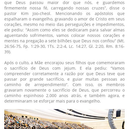
que Deus passou maior dor que nós, e guardemos
firmemente nossa fé, carregando nossas cruzes”, disse o
pastor Kim Joo-cheol. Mencionando os apóstolos que
espalharam o evangelho, gravando o amor de Cristo em seus
corações, mesmo no meio das perseguições e impedimentos,
ele pediu: “Assim como eles se dedicaram para salvar almas
aguentando sofrimentos, vamos colocar nossos corações e
mentes na pregação a sete bilhões que Deus nos confiou” (Mt.
26:56-75, Fp. 1:29-30, 1Ts. 2:2-4, Lc. 14:27, Gl. 2:20, Rm. 8:16-
39).
Após o culto, a Mãe encorajou seus filhos que comemoraram
o sacrifício de Deus com jejum. E ela pediu: “Vamos
compreender corretamente a razão por que Deus teve que
passar por grande sacrifício, e guiar muitas pessoas ao
caminho de arrependimento”. Com isso, os membros
gravaram novamente o sacrifício de Deus, que percorreu o
caminho espinhoso 2.000 anos atrás, e também agora, e
determinaram se esforçar mais para o evangelho.