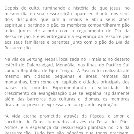
Depois do culto, ruminando a história de que Jesus, no
mesmo dia da sua ressurreição, apareceu diante dos seus
dois discípulos que iam a Emaús e abriu seus olhos
espirituais partindo o pão, os membros compartilharam pão
todos juntos de acordo com o regulamento do Dia da
Ressurreição. E eles entregaram a esperança da ressurreição
aos seus familiares e parentes junto com o pão do Dia da
Ressurreição.
Na vila de Sertung, Nepal, localizada no Himalaia; no deserto
estéril de Dalanzadgad, Mongólia; nas ilhas do Pacífico Sul
como a República de Fiji e Tonga... A Páscoa foi realizada até
mesmo em cidades pequenas e áreas remotas das
montanhas, bem como em capitais e cidades principais dos
países do mundo. Experimentando a velocidade do
crescimento da evangelização que se espalha rapidamente
além das barreiras das culturas e idiomas, os membros
ficaram surpresos e expressaram sua grande aspiração:
“A vida eterna prometida através da Páscoa, o amor e
sacrifício de Deus iluminados através da Festa dos Pães
Asmos, e a esperança da ressurreição plantada no Dia da
Ressurreição! Tudo isto são bênçãos que todos precisam.