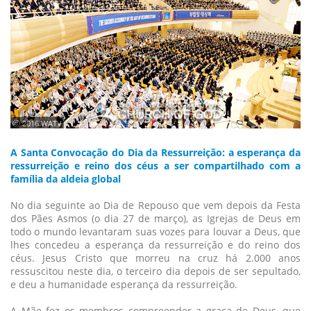
ⓒ 2016 WATV
A Santa Convocação do Dia da Ressurreição: a esperança da
ressurreição e reino dos céus a ser compartilhado com a
família da aldeia global
No dia seguinte ao Dia de Repouso que vem depois da Festa
dos Pães Asmos (o dia 27 de março), as Igrejas de Deus em
todo o mundo levantaram suas vozes para louvar a Deus, que
lhes concedeu a esperança da ressurreição e do reino dos
céus. Jesus Cristo que morreu na cruz há 2.000 anos
ressuscitou neste dia, o terceiro dia depois de ser sepultado,
e deu a humanidade esperança da ressurreição.
A Mãe fez os membros compreender a graça de Deus, que