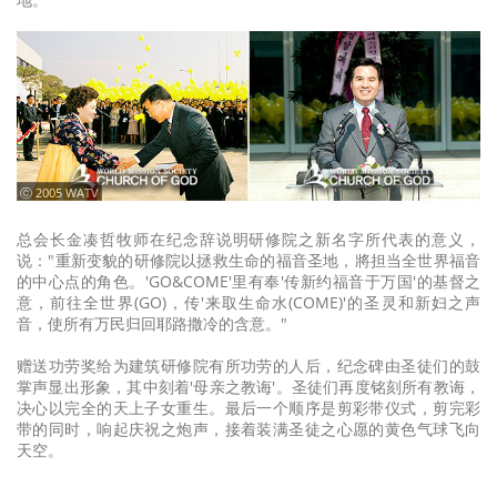
ⓒ 2005 WATV
总会长金凑哲牧师在纪念辞说明研修院之新名字所代表的意义，
说："重新变貌的研修院以拯救生命的福音圣地，將担当全世界福音
的中心点的角色。'GO&COME'里有奉'传新约福音于万国'的基督之
意，前往全世界(GO)，传'来取生命水(COME)'的圣灵和新妇之声
音，使所有万民归回耶路撒冷的含意。"
赠送功劳奖给为建筑研修院有所功劳的人后，纪念碑由圣徒们的鼓
掌声显出形象，其中刻着'母亲之教诲'。圣徒们再度铭刻所有教诲，
决心以完全的天上子女重生。最后一个顺序是剪彩带仪式，剪完彩
带的同时，响起庆祝之炮声，接着装满圣徒之心愿的黄色气球飞向
天空。