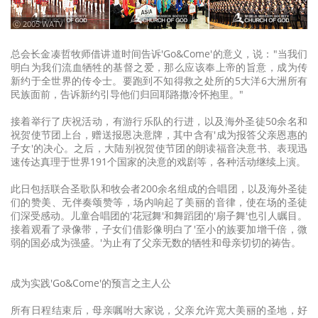
ⓒ 2005 WATV
总会长金凑哲牧师借讲道时间告诉'Go&Come'的意义，说："当我们
明白为我们流血牺牲的基督之爱，那么应该奉上帝的旨意，成为传
新约于全世界的传令士。要跑到不知得救之处所的5大洋6大洲所有
民族面前，告诉新约引导他们归回耶路撒冷怀抱里。"
接着举行了庆祝活动，有游行乐队的行进，以及海外圣徒50余名和
祝贺使节团上台，赠送报恩决意牌，其中含有'成为报答父亲恩惠的
子女'的决心。之后，大陆别祝贺使节团的朗读福音决意书、表现迅
速传达真理于世界191个国家的决意的戏剧等，各种活动继续上演。
此日包括联合圣歌队和牧会者200余名组成的合唱团，以及海外圣徒
们的赞美、无伴奏颂赞等，场内响起了美丽的音律，使在场的圣徒
们深受感动。儿童合唱团的'花冠舞'和舞蹈团的'扇子舞'也引人瞩目。
接着观看了录像带，子女们借影像明白了'至小的族要加增千倍，微
弱的国必成为强盛。'为止有了父亲无数的牺牲和母亲切切的祷告。
成为实践'Go&Come'的预言之主人公
所有日程结束后，母亲嘱咐大家说，父亲允许宽大美丽的圣地，好