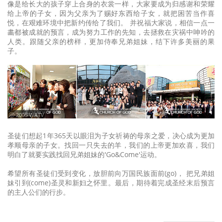
像是给长大的孩子穿上合身的衣裳一样，大家要成为归感谢和荣耀
给上帝的子女，因为父亲为了赐好东西给子女，就把困苦当作喜
悦，在艰难环境中把新约传给了我们。 并祝福大家说，相信一点一
畵都被成就的预言，成为努力工作的先知，去拯救在灾祸中呻吟的
人类。跟随父亲的榜样，更加侍奉兄弟姐妹，结下许多美丽的果
子。
ⓒ 2005 WATV
圣徒们想起1年365天以眼泪为子女祈祷的母亲之爱，决心成为更加
孝顺母亲的子女。找回一只失去的羊，我们的上帝更加欢喜，我们
明白了就要实践找回兄弟姐妹的'Go&Come'运动。
希望所有圣徒们受到变化，放胆前向万国民族面前(go)， 把兄弟姐
妹引到(come)圣灵和新妇之怀里。最后，期待着完成圣经末后预言
的主人公们的行步。