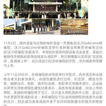
ⓒ 2005 WATV
11月2日，国内圣徒与访韩的海外圣徒一齐聚集在沃川Go&Come研
修院。沃川Go&Come研修院是举行各种聚会和教育研修等活动
的'沃川研修院'的新名字。本馆的外观和内部设备完全改变，圣徒们
被雄伟并精炼的装饰连续发出感叹声，终日裂嘴露出笑容说"实在惊
讶，真感谢上帝"。此日圣徒们纪念研修院的开院，并归感谢和荣耀
与上帝。
上午11点30分许，在研修院的本馆前举行开院式。内外贵宾和全国
牧会者夫妇参加典礼，由报告建筑进行过程、纪念辞、赠送功劳
奖、揭牌仪式、祝歌、揭开纪念碑、剪彩带式等顺序进行。总会振
兴局李元淳牧师报告建筑结果表示，虽然有很多困难，但由上帝的
帮助，美丽的研修院终于完工。沃川是大韩民国的中心部，是以江
为水资源而形成的谷仓；本研修院位于以金鸡抱卵型的地形为自豪
的沃川，想必成为速速成就许多子女归回耶路撒冷的预言的根据
地。