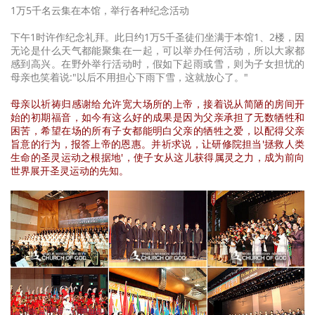
1万5千名云集在本馆，举行各种纪念活动
下午1时许作纪念礼拜。此日约1万5千圣徒们坐满于本馆1、2楼，因
无论是什么天气都能聚集在一起，可以举办任何活动，所以大家都
感到高兴。在野外举行活动时，假如下起雨或雪，则为子女担忧的
母亲也笑着说:"以后不用担心下雨下雪，这就放心了。"
母亲以祈祷归感谢给允许宽大场所的上帝，接着说从简陋的房间开
始的初期福音，如今有这么好的成果是因为父亲承担了无数牺牲和
困苦，希望在场的所有子女都能明白父亲的牺牲之爱，以配得父亲
旨意的行为，报答上帝的恩惠。并祈求说，让研修院担当'拯救人类
生命的圣灵运动之根据地'，使子女从这儿获得属灵之力，成为前向
世界展开圣灵运动的先知。