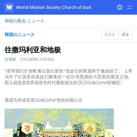
World Mission Society Church of God
WATV
神様の教会
ニュース
韓国のニュース
リスト
戻る
往撒玛利亚和地极
国
韩国
日付
2005年.11月.02日
"请帮我们扩张帐幕让我们居住"圣徒们的夙愿终于被成就了。 上帝
允许了让更多的圣徒们聚集在一起分享恩惠的大而宽的属灵之地。
那儿就是迎世界福音化时代重新诞生的'沃川Go&Come研修院'。
愿成为具体实现'Go&Come'使命的圆心点