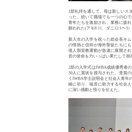
1部礼拝を通して、母は新しいス
った。続いて職場でも一つの心で
青年たちを激励され、業務に疲れ
願われた(アモ8:11、ダニ12:1〜3
新入生の入学を祝った総会長キム
の情熱と信仰が海外聖徒たちにも
億人類宣教運動が急速に展開され
音の使命を力いっぱい果たして祝
2部の入学式はIWBA成績優秀
30人に賞状を授与された。受賞
くIWBA学士説明会と社会人青
緒に祈り、福音に助力する社会人
に深い感動と悟りを伝えた。