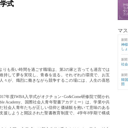
入学式
マス
新聞
神様
しょ
新聞
社会
よりも長い時間を過ごす職場は、第2の家と言っても過言では
維持して夢を実現し、青春を送る。それぞれの環境で、お互
新聞
韓国
人々が、熾烈に働きながら競争するこの場には、人生の喜怒
団
17年度IWBA入学式がオクチョン･Go&Come研修院で開かれ
orker Bible Academy、国際社会人青年聖書アカデミー）は、学業や兵
だ社会人青年たちが正しい信仰と価値観を抱いて意味のある
支援しようと開設された聖書教育制度で、4学年8学期で構成