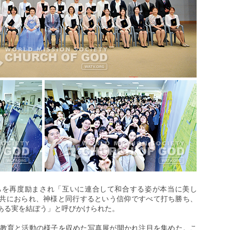
ちを再度励まされ「互いに連合して和合する姿が本当に美し
共におられ、神様と同行するという信仰ですべて打ち勝ち、
ある実を結ぼう」と呼びかけられた。
BA教育と活動の様子を収めた写真展が開かれ注目を集めた。こ