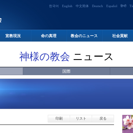
한국어
English
中文简体
Deutsch
Español
हिन्दी
Ti
宣教現況
命の真理
教会のニュース
社会貢献
神様の教会
ニュース
国際
印刷
リスト
戻る