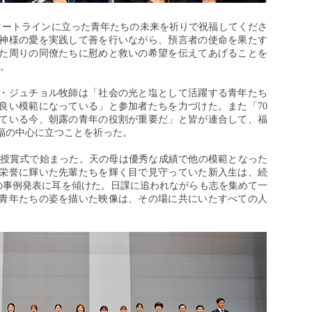
タートラインに立った青年たちの未来を祈りで祝福してくださ
神様の愛を実践して善を行いながら、預言者の使命を果たす
た周りの同僚たちに慰めと救いの希望を伝えてあげることを
）。
・ジュチョル牧師は「社会の光と塩として活躍する青年たち
良い模範になっている」と参加者たちを力づけた。また「70
ている今、朝露の青年の役割が重要だ」と皆が連合して、福
福の中心に立つことを祈った。
者の授賞式で始まった。天の母は優秀な成績で他の模範となった
の栄誉に輝いた先輩たちを輝く目で見守っていた新入生は、続
年の事例発表に耳を傾けた。日課に追われながらも志を集めて一
青年たちの姿を描いた映像は、その場に共にいたすべての人