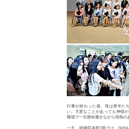
ⓒ 2017 WATV
行事が終わった後、母は青年た
い。大変なことがあっても神様が
職場で一生懸命働きながら情熱の
一方、研修院本館2階では、IW