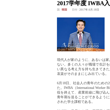
2017学年度 IWBA
国
|
韓国
日付
|
2017年.6月.18日
ⓒ 2017 WATV
現代人が家のように、あるいは家
ない。多くの人々が職場で生計を
い異なる考え方を持ち生きてきた
哀楽がそのままにじみ出ている。
6月18日、社会人の青年のための20
た。IWBA（International W
役を終えて、産業前線に飛び込ん
青年期を送ることができるように
された学士課程である。