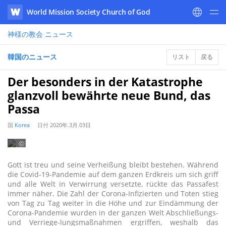
World Mission Society Church of God
WATV
神様の教会
ニュース
韓国のニュース
リスト
戻る
Der besonders in der Katastrophe
glanzvoll bewährte neue Bund, das
Passa
国
Korea
日付
2020年.3月.03日
ⓒ
2020
WATV
Gott ist treu und seine Verheißung bleibt bestehen. Während
die Covid-19-Pandemie auf dem ganzen Erdkreis um sich griff
und alle Welt in Verwirrung versetzte, rückte das Passafest
immer näher. Die Zahl der Corona-Infizierten und Toten stieg
von Tag zu Tag weiter in die Höhe und zur Eindämmung der
Corona-Pandemie wurden in der ganzen Welt Abschließungs-
und Verriege-lungsmaßnahmen ergriffen, weshalb das