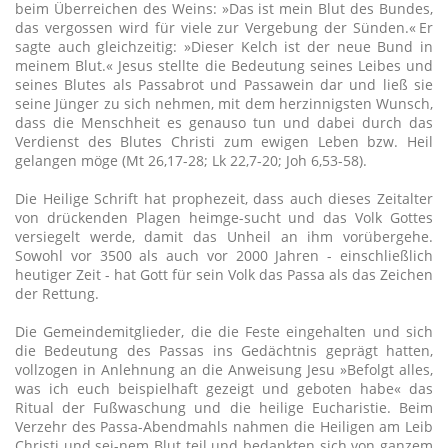
beim Überreichen des Weins: »Das ist mein Blut des Bundes,
das vergossen wird für viele zur Vergebung der Sünden.« Er
sagte auch gleichzeitig: »Dieser Kelch ist der neue Bund in
meinem Blut.« Jesus stellte die Bedeutung seines Leibes und
seines Blutes als Passabrot und Passawein dar und ließ sie
seine Jünger zu sich nehmen, mit dem herzinnigsten Wunsch,
dass die Menschheit es genauso tun und dabei durch das
Verdienst des Blutes Christi zum ewigen Leben bzw. Heil
gelangen möge (Mt 26,17-28; Lk 22,7-20; Joh 6,53-58).
Die Heilige Schrift hat prophezeit, dass auch dieses Zeitalter
von drückenden Plagen heimge-sucht und das Volk Gottes
versiegelt werde, damit das Unheil an ihm vorübergehe.
Sowohl vor 3500 als auch vor 2000 Jahren - einschließlich
heutiger Zeit - hat Gott für sein Volk das Passa als das Zeichen
der Rettung.
Die Gemeindemitglieder, die die Feste eingehalten und sich
die Bedeutung des Passas ins Gedächtnis geprägt hatten,
vollzogen in Anlehnung an die Anweisung Jesu »Befolgt alles,
was ich euch beispielhaft gezeigt und geboten habe« das
Ritual der Fußwaschung und die heilige Eucharistie. Beim
Verzehr des Passa-Abendmahls nahmen die Heiligen am Leib
Christi und sei-nem Blut teil und bedankten sich von ganzem