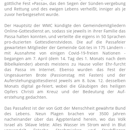
göttliche Fest »Passa«, das den Segen der Sünden-vergebung
und Rettung und des ewigen Lebens verheißt, inniger als je
zuvor herbeigesehnt wurde.
Der Hauptsitz der WMC kündigte den Gemeindemitgliedern
Online-Gottesdienst an, sodass sie jeweils in ihrer Familie das
Passa halten konnten, und verteilte die eigens in 50 Sprachen
pro-duzierten Gottesdienstvideos. Die auf die Passafeier
gewarteten Mitglieder der Gemeinde Got-tes in 175 Ländern -
mit Ausnahme von einigen Covid-19-freien Nationen -
begangen am 7. April (dem 14. Tag des 1. Monats nach dem
Bibelkalender) abends meistens zu Hause voller Ehr-furcht
das Passa im Internet. Ebenso wurden das Fest der
Ungesäuerten Brote (Passionstag mit Fasten) und der
Auferstehungsgottesdienst jeweils am 8. bzw. 12. desselben
Monats digital ge-feiert, wobei die Gläubigen des heiligen
Opfers Christi am Kreuz und der Bedeutung der Auf-
erstehung gedachten.
Das Passafest ist der von Gott der Menschheit gewährte Bund
des Lebens. Neun Plagen brachen vor 3500 Jahren
nacheinander über das Ägyptenland herein, wo das Volk
Israel als Sklave lebte: Alles Wasser im Strom wird in Blut