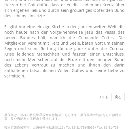
Herzen bei Gott dafür, dass er er die Leiden am Kreuz über
sich ergehen ließ und durch sein großartiges Opfer den Bund
des Lebens einsetzte.
Es gibt nur eine einzige Kirche in der ganzen weiten Welt, die
noch heute nach der Vorge-hensweise Jesu das Passa des
neuen Bundes hält, nämlich die Gemeinde Gottes. Die
Mitglie-der, vereint mit Herz und Seele, baten Gott um seinen
Segen und seine Rettung für die ganze unter der Corona-
Krise leidende Menschheit und fassten einen Entschluss,
noch mehr Men-schen auf der Erde mit dem neunen Bund
des Lebens vertraut zu machen und ihnen den darin
enthaltenen tatsächlichen Willen Gottes und seine Liebe zu
vermitteln.
リスト
戻る
著作権は、神様の教会世界福音宣教協会にあります。著作権者の許諾なしに無断複
製、及び再配布する行為を禁止します。
韓国京畿道城南市、盆唐郵便局私書箱119 / Tel: 82-31-738-5999 / Fax: 82-31-738-