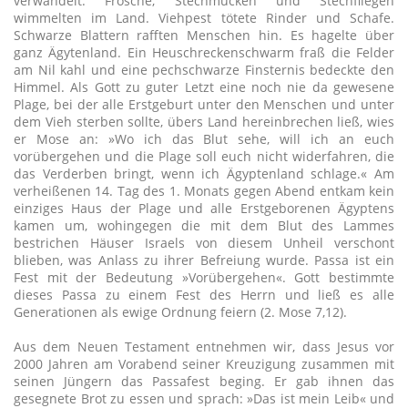
verwandelt. Frösche, Stechmücken und Stechfliegen
wimmelten im Land. Viehpest tötete Rinder und Schafe.
Schwarze Blattern rafften Menschen hin. Es hagelte über
ganz Ägytenland. Ein Heuschreckenschwarm fraß die Felder
am Nil kahl und eine pechschwarze Finsternis bedeckte den
Himmel. Als Gott zu guter Letzt eine noch nie da gewesene
Plage, bei der alle Erstgeburt unter den Menschen und unter
dem Vieh sterben sollte, übers Land hereinbrechen ließ, wies
er Mose an: »Wo ich das Blut sehe, will ich an euch
vorübergehen und die Plage soll euch nicht widerfahren, die
das Verderben bringt, wenn ich Ägyptenland schlage.« Am
verheißenen 14. Tag des 1. Monats gegen Abend entkam kein
einziges Haus der Plage und alle Erstgeborenen Ägyptens
kamen um, wohingegen die mit dem Blut des Lammes
bestrichen Häuser Israels von diesem Unheil verschont
blieben, was Anlass zu ihrer Befreiung wurde. Passa ist ein
Fest mit der Bedeutung »Vorübergehen«. Gott bestimmte
dieses Passa zu einem Fest des Herrn und ließ es alle
Generationen als ewige Ordnung feiern (2. Mose 7,12).
Aus dem Neuen Testament entnehmen wir, dass Jesus vor
2000 Jahren am Vorabend seiner Kreuzigung zusammen mit
seinen Jüngern das Passafest beging. Er gab ihnen das
gesegnete Brot zu essen und sprach: »Das ist mein Leib« und