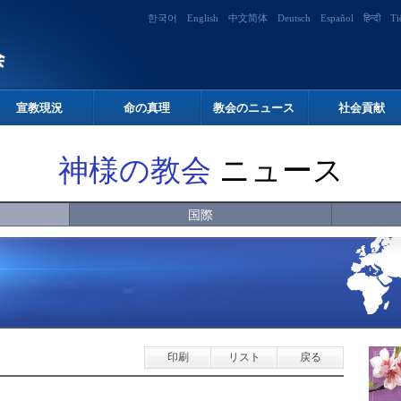
한국어
English
中文简体
Deutsch
Español
हिन्दी
Ti
宣教現況
命の真理
教会のニュース
社会貢献
神様の教会
ニュース
国際
印刷
リスト
戻る