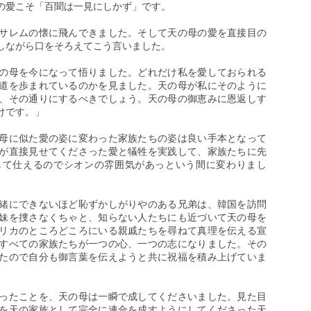
の愛こそ「百聞は一見にしかず」です。
サレムの懐に飛んできました。そして天の母の愛を直接目の
しながら口をそろえてこう言いました。
の母を今になって悟りました。どれだけ私を愛しておられる
道を歩まれているのかを見ました。天の母が私にそのように
、その通りにするべきでしょう。天の母の御恵みに恩返しす
けです。」
母に似た愛の姿に変わった家族たちの姿は良い手本となって
が直接見せてくださった愛と犠牲を実践して、家族たちに先
して仕えるのでシオンの雰囲気があっという間に変わりまし
緒にできないほど恥ずかしがりやのある兄弟は、韓国を訪問
妹を捜さなくちゃと、知らない人たちにも近づいて天の母を
リカのところどころにいる親戚たちを尋ねて真理を伝える宣
すべての家族たちが一つの心、一つの志になりました。その
たので自分も御言葉を伝えようと共に祝福を積み上げていま
ったことを、天の母は一瞬で成してくださいました。見た目
を天の家族として完全に連合を成すようにしてくださった天