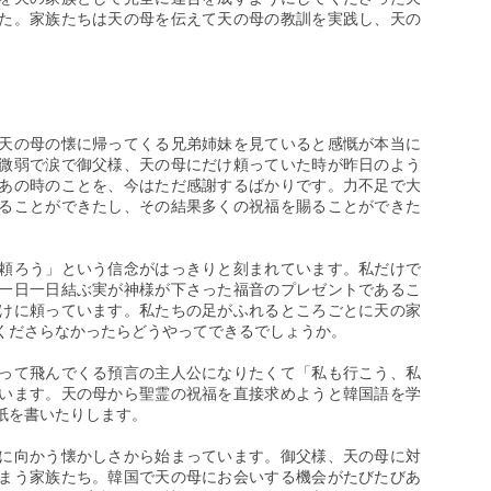
た。家族たちは天の母を伝えて天の母の教訓を実践し、天の
。
天の母の懐に帰ってくる兄弟姉妹を見ていると感慨が本当に
微弱で涙で御父様、天の母にだけ頼っていた時が昨日のよう
あの時のことを、今はただ感謝するばかりです。力不足で大
ることができたし、その結果多くの祝福を賜ることができた
頼ろう」という信念がはっきりと刻まれています。私だけで
一日一日結ぶ実が神様が下さった福音のプレゼントであるこ
けに頼っています。私たちの足がふれるところごとに天の家
くださらなかったらどうやってできるでしょうか。
って飛んでくる預言の主人公になりたくて「私も行こう、私
います。天の母から聖霊の祝福を直接求めようと韓国語を学
紙を書いたりします。
に向かう懐かしさから始まっています。御父様、天の母に対
まう家族たち。韓国で天の母にお会いする機会がたびたびあ