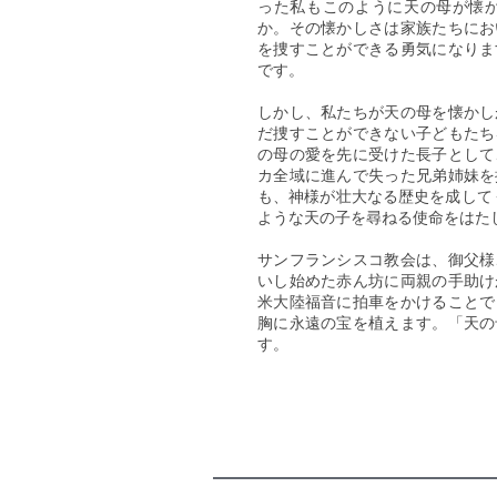
った私もこのように天の母が懐
か。その懐かしさは家族たちにお
を捜すことができる勇気になりま
です。
しかし、私たちが天の母を懐かし
だ捜すことができない子どもたち
の母の愛を先に受けた長子として
カ全域に進んで失った兄弟姉妹を
も、神様が壮大なる歴史を成して
ような天の子を尋ねる使命をはた
サンフランシスコ教会は、御父様
いし始めた赤ん坊に両親の手助け
米大陸福音に拍車をかけることで
胸に永遠の宝を植えます。「天の
す。