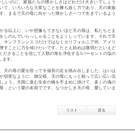
かしいのに、家族たちの懐かしさはどれだけ大きいでしょう
いて、いろいろな大変なことを勝ち抜く力であり、天の家族
す。まるで天の母に向かった懐かしさ一つで生きているよう
がる以上に、いや想像もできないほど天の母は、私たちとま
をしのんでいらっしゃることをよくしっています。それで天
、サンフランシスコだけではなくカリフォルニア州、アメリ
捜すことに力を傾けたいです。たとえ始めは微弱だといえど
くださることを信じて人類の海を浄化する3パーセントの塩の
します。
、天の母の愛を悟って今福音の足を踏み出しました。はいは
が切実なように、御父様、天の母にもっと頼って広い広い北
しょう。天国に進む生命の橋を手まめに掛けて、多くの魂の
母」という愛の名前でです。なつかしき天の母、愛していま
リスト
戻る