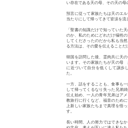
い存在である天の母、その天の母
預言に従って家族たちは天のエル
当たりにして帰ってきて皆涙を流
「聖書の知識だけで知っていた天
のか、私のためにどれだけ犠牲の
してくださったのだから私も当然
る方法は、その愛を伝えることだ
韓国を訪問した後、霊肉共に天の
います。その家族たちが天の母 
に近づいて自分を低くして譲歩
た。
一方、話をすることも、食事も一
して帰ってくるなり失った兄弟姉
伝え始め、一人の青年兄弟はアメ
教旅行に行くなど、福音のために
上新しい家族たちまで真理を悟っ
す。
長い時間、人の努力ではできなか
や文化、考えが互いに違う私たち