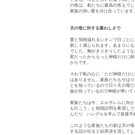
の母は、私たちに最高の答えでし
家族の深い愛を分け合っています
天の母に対する慕わしさで
愛と情熱溢れるシオンで日ごとに
新しく感じられます。あまりにも
でした。胸がきりきりしたような
変だったからもっと神様だけに頼
からです。
それで私の心に「ただ神様だけに
はありません。家族たちもやはり
とを知っているので日々天の母だ
族が待っているので神様が導いて
家族たちは今、エルサレムに向か
も行こう」と韓国訪問を希望して
んだり、ハングルを学んで直接手
このような家族たちの姿は天の母
する話が出ると結局涙を流してし