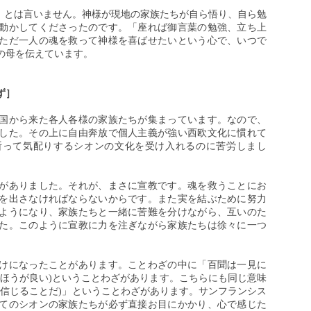
だ」とは言いません。神様が現地の家族たちが自ら悟り、自ら勉
動かしてくださったのです。「座れば御言葉の勉強、立ち上
ただ一人の魂を救って神様を喜ばせたいという心で、いつで
の母を伝えています。
ず］
国から来た各人各様の家族たちが集まっています。なので、
した。その上に自由奔放で個人主義が強い西欧文化に慣れて
祈って気配りするシオンの文化を受け入れるのに苦労しまし
がありました。それが、まさに宣教です。魂を救うことにお
を出さなければならないからです。また実を結ぶために努力
ようになり、家族たちと一緒に苦難を分けながら、互いのた
た。このように宣教に力を注ぎながら家族たちは徐々に一つ
けになったことがあります。ことわざの中に「百聞は一見に
たほうが良い)ということわざがあります。こちらにも同じ意味
ng(見ることが信じることだ)」ということわざがあります。サンフランシス
てのシオンの家族たちが必ず直接お目にかかり、心で感じた