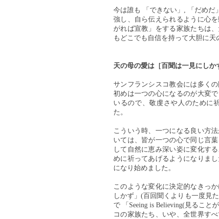
今は誰も 「できない」, 「だめ
強し、自ら伝えられるように心を
がれば宣教」をする家族たちは、
もどこでも自信を持って大胆に天
天の母の愛は［百聞は一見にしか
サンフランシスコ教会には多くの
初めは一つの心になるのが大変で
いるので、敬虔さや人のために
た。
こういう時、一つになる良い方法
いては、皆が一つの心で同じ言葉
して自然に恵み深い姿に変化する
めに祈ってあげるようになりまし
になり始めました。
このような変化に決定的なきっか
しかず」(百回聞くよりも一度見
で 「Seeing is Believi
コの家族たち、いや、全世界すべ