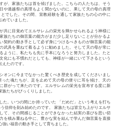
すが、家族たちは首を傾げました。こちらの人たちは、そう
日や過越祭の真理もよく聞かないのに、果して天の母の真理
ことでした。その間、宣教経験を通して家族たちの心の中に
占めていました。
が共に目覚めてエルサレムの栄光を輝かせられるよう神様に
家族たちの御言葉の能力がまだ少し足りないことが分かるよ
い契約の動き手として必ず身につけるべきものが御言葉の能
の武具を重ねて着るように勧めました。そして天の母が常に
るように、私たちも先に手本になろうと努力しました。たと
文化にも不慣れだとしても、神様が一緒にいて下さるという
伝えたのです。
シオンに今までなかった驚くべき歴史を成してくださいまし
断った魂たちが、足を止めて天の母の便りに耳を傾け、天の
に群がって来たのです。エルサレムの栄光を宣布する度に新
家族たちがびっくりしました。
した。いつの間にか持っていた 「だめだ」という考えを打ち
いう信仰を刻み始めたのです。 家族たちは皆立ち上がりエルサ
して、その間感じることができなかった結実の喜びを思い切
力を積み重ねる中に、豊かな実を結んで学んだ御言葉を直接
心強い福音の動き手として育ちました。