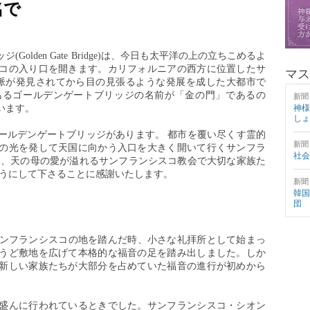
名で
olden Gate Bridge)は、今日も太平洋の上の立ちこめるよ
コの入り口を開きます。カリフォルニアの西方に位置したサ
マス
鉱脈が発見されてから目の見張るような発展を成した大都市で
あるゴールデンゲートブリッジの名前が「金の門」であるの
新聞
います。
神様
しょ
ールデンゲートブリッジがあります。 都市を覆い尽くす霊的
新聞
の光を発して天国に向かう入口を大きく開いて行くサンフラ
社会
父、天の母の愛が溢れるサンフランシスコ教会で大切な家族た
ようにして下さることに感謝いたします。
新聞
韓国
団
サンフランシスコの地を踏んだ時、小さな礼拝所として始まっ
うど敷地を広げて本格的な福音の足を踏み出しました。しか
新しい家族たちが大部分を占めていた福音の進行が初めから
盛んに行われているときでした。サンフランシスコ・シオン