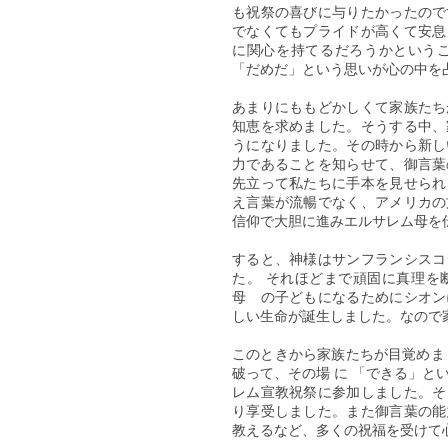
も祝祭の喜びに与りたかったので
でなくてもプライドが高くて安息
に関心を持てるだろうかという
「だめだ」という思いが心の中を
あまりにももどかしくて家族たち
知恵を求めました。そうする中、
うになりました。その時から新し
力であることを知らせて、御言葉
先立って私たちに手本を見せられ
え言葉が流暢でなく、アメリカの
信仰で大胆に進みエルサレム母を
すると、神様はサンフランシスコ
た。 それほどまで頑固に真理を
母 の子どもになるためにシオン
しい生命が誕生しました。なので
このときから家族たちが目覚めま
破って、その場 に 「できる」と
レム宣教祝祭に参加しました。そ
り享受しました。また御言葉の能
教えるなど、多くの祝福を受けて