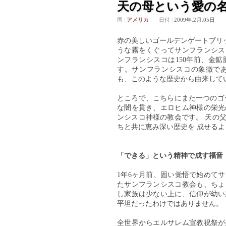
天の母という愛の
国
|
アメリカ
日付
|
2009年.2月.05日
赤の美しいゴールデンゲートブリッジ(G
うな霧をくぐってサンフランシス
ンフランシスコは150年前、金
す。サンフランシスコの象徴で
も、このような歴史から由来して
ところで、こちらにまた一つのゴ
な闇を貫き、エロヒム神様の栄光
ンシスコ神様の教会です。 天の
ちと共に恵み深い歴史を 成せる
「できる」という精神で成す福音
1年6ヶ月前、固い覚悟で始めて
たサンフランシスコ教会も、ちょ
し家族は少ない上に、信仰が幼い
平坦だったわけではありません。
全世界からエルサレム宣教祝祭が