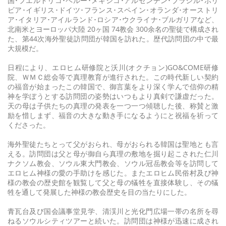
国･プエルトリコ･ペルー･メキシコ･アルゼンチン･ブラジル･ボリ
ビア･イギリス･ドイツ･フランス･スペイン･オランダ･オーストリ
ア･イタリア･アイルランド･ロシア･ウクライナ･ブルガリアなど、
北南米とヨーロッパ大陸 20ヶ国 74教会 300余名の聖徒で構成され
た、第44次海外聖徒訪問団が韓国を訪れた。歴代訪問団の中で最
大規模だ。
日程により、エロヒム研修院と沃川(オクチョン)GO&COME研修
院、ＷＭＣ総会等で真理教育が進行された。この時代新しい契約
の福音が始まったこの韓国で、御言葉をより深く学んで信仰の精
神を学ぼうとする訪問団の姿勢はいつもより真剣で謙虚だった。
天の母は子供たちの真理の発表を一つ一つ傾聴した後、称賛と激
励を惜しまず、福音の大きな動き手になるようにと祝福を祈って
くださった。
海外聖徒たちとって父がおられ、母がおられる韓国は聖地とも言
える。訪問団は父と母が御自ら真理の敷地を掘り起こされた仁川
ナクソム教会、ソウル東大門教会、ソウル冠岳教会等を訪問して
エロヒム神様の愛の手助けを感じた。またエロヒム民俗村及び神
様の教会の歴史館を観覧して父と母の犠牲を直接体験し、その犠
牲を通して発展した神様の教会歴史を目の当たりにした。
青瓦台及び国会議事堂見学、清渓川と光化門広場一帯の名所を尋
ねるソウルシティツアーと続いた。訪問団は神様が迅速に成され