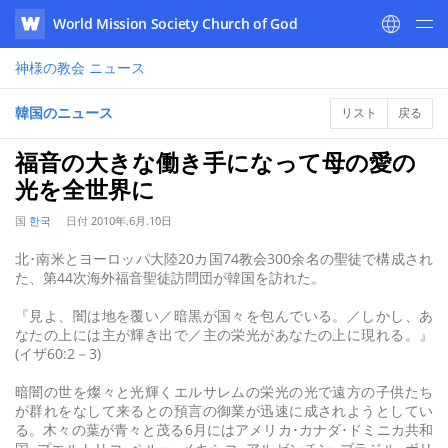
World Mission Society Church of God
WATV
神様の教会
ニュース
韓国のニュース
リスト
戻る
福音の大きな働き手になって母の愛の
光を全世界に
国
한국
日付
2010年.6月.10日
北･南米とヨーロッパ大陸20カ国74教会300余名の聖徒で構成され
た、第44次海外福音聖徒訪問団が韓国を訪れた。
『見よ、闇は地を覆い／暗黒が国々を包んでいる。／しかし、あ
なたの上には主が輝き出で／主の栄光があなたの上に現れる。』
(イザ60:2－3)
暗闇の世を燦々と光輝くエルサレムの栄光の光で遠方の子供たち
が群れをなして来るとの預言の御業が迅速に成されようとしてい
る。木々の葉が青々と茂る6月にはアメリカ･カナダ･ドミニカ共和