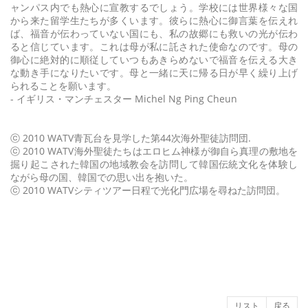
ャンパス内でも熱心に宣教するでしょう。学校には世界様々な国
から来た留学生たちが多くいます。彼らに熱心に御言葉を伝えれ
ば、福音が伝わっていない国にも、私の故郷にも救いの光が伝わ
ると信じています。これは母が私に託された使命なのです。母の
御心に絶対的に順従していつもあきらめないで福音を伝える大き
な動き手になりたいです。母と一緒に天に帰る日が早く繰り上げ
られることを願います。
- イギリス・マンチェスター Michel Ng Ping Cheun
ⓒ 2010 WATV青瓦台を見学した第44次海外聖徒訪問団.
ⓒ 2010 WATV海外聖徒たちはエロヒム神様が御自ら真理の敷地を
掘り起こされた韓国の地域教会を訪問して韓国伝統文化を体験し
ながら母の国、韓国での思い出を抱いた。
ⓒ 2010 WATVシティツアー日程で光化門広場を尋ねた訪問団。
リスト
戻る