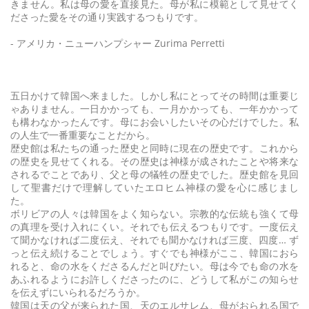
きません。私は母の愛を直接見た。母が私に模範として見せてく
ださった愛をその通り実践するつもりです。
- アメリカ・ニューハンプシャー Zurima Perretti
五日かけて韓国へ来ました。しかし私にとってその時間は重要じ
ゃありません。一日かかっても、一月かかっても、一年かかって
も構わなかったんです。母にお会いしたいその心だけでした。私
の人生で一番重要なことだから。
歴史館は私たちの通った歴史と同時に現在の歴史です。これから
の歴史を見せてくれる。その歴史は神様が成されたことや将来な
されるでことであり、父と母の犠牲の歴史でした。歴史館を見回
して聖書だけで理解していたエロヒム神様の愛を心に感じまし
た。
ボリビアの人々は韓国をよく知らない。宗教的な伝統も強くて母
の真理を受け入れにくい。それでも伝えるつもりです。一度伝え
て聞かなければ二度伝え、それでも聞かなければ三度、四度… ず
っと伝え続けることでしょう。すぐでも神様がここ、韓国におら
れると、命の水をくださるんだと叫びたい。母は今でも命の水を
あふれるようにお許しくださったのに、どうして私がこの知らせ
を伝えずにいられるだろうか。
韓国は天の父が来られた国、天のエルサレム、母がおられる国で