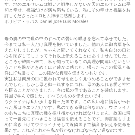
す。地のエルサレムは戦いと戦争しかないが天のエルサレムは平
和と幸せ、祝福だけが満ち満ちている。私にその幸せと祝福をお
許しくださったエロヒム神様に感謝します。
ボリビア・ラパス Daniel Jose Luis Morales
母の胸の中で世の中のすべての憂いや嘆きを忘れて幸せでした。
今までは私一人だけ真理を抱いていました。他の人に御言葉を伝
えたりしましたが、ちゃんと聞いてくれなくて、私も自分の口と
心を閉ざしてしまってそれ以上伝えることはありませんでした。
ところが韓国へ来て、私が知っているこの真理が間違いないとい
うことを胸がときめくほど確かに感じた。帰ったらこの状況と条
件に打ち勝って、この確かな真理を伝えるつもりです。
実は私は肉身の目に覆われて母を正しく見つめることができませ
んでした。しかし母と御一緒するにつれ、母のあふれる愛と神性
を悟ることができました。今は私の母であることを確信します。
韓国で学んで感じた、すべてのものを伝えたいです。
ウクライナは広い沃土を持った国です。この広い地に福音が伝わ
った所はキエフだけです。私のできる事は何なのか。ウクライナ
のあちこちに真理の種を振り撤かなければなりません。故国に帰
って一番先にすべきことは福音を伝えることです。御言葉も手ま
めに磨き上げてウクライナそして近隣国まで福音を伝える使命を
果たす。これがこれから私が行かなければならない道なのです。