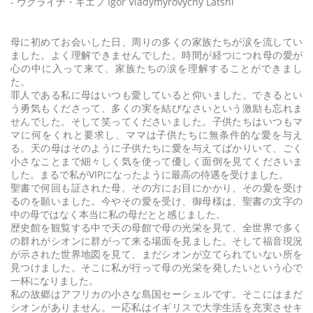
- ウクライナ・キエフ Igor Vladymyrovychy Latshi
母に初めてお会いした日、周りの多くの家族たちが涙を流してい
ました。よく理解できませんでした。時間が経つにつれ母の愛が
心の中に入って来て、家族たちの涙を理解することができまし
た。
罪人である私に母はいつも愛していると仰いました。できるとい
う勇気もくださって、多くの実を結びなさいという激励も忘れま
せんでした。そして笑ってくださいました。子供たちはいつもマ
マに何をくれと要求し、ママは子供たちに無条件的な愛を与え
る。天の母はそのように子供たちに愛を与えてばかりいて、ごく
小さなことまで細々しく気を使って優しく面倒を見てくださいま
した。まるで私がVIPになったように最高の待遇を受けました。
聖書で何回も証された母。その方にお目にかかり、その愛を受け
るのを願いました。今やその愛を受け、御母様は、聖書の文字の
中の母ではなく本当に私の母だとと感じました。
歴史館を観覧する中で天の母館で母の光栄を見て、全世界で多く
の群れがシオンに群がって来る場面を見ました。そして福音現況
が示された世界地図を見て、まだシオンが立てられていない所を
見つけました。そこに私が行って母の光栄を発したいという心で
一杯になりました。
私の故郷はアフリカの小さな島国セーシェルです。そこにはまだ
シオンがありません。一応私はイギリスで大学生活を充実させキ