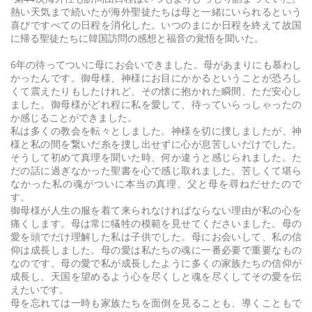
熱い天気まで続いたが海外聖徒たちは母と一緒にいられるという
喜びですべての日程を消化した。いつのまにか日程を終えて故国
に帰る聖徒たちに韓国訪問の感想と福音の覚悟を聞いた。
6年の待ってついに母にお会いできました。母があまりにも慕わし
かったんです。御母様、神様にお目にかかるということが恐ろし
くて震えたりもしたけれど、その懐に抱かれた瞬間、ただ安心し
ました。御母様がどれ程に私を愛して、待っていらっしゃったの
か感じることができました。
私は多くの教会を転々としました。神様を切に捜しましたが、神
様と私の間を繋いだ糸を捜し出せずに心が息苦しいだけでした。
そうして初めて真理を聞いた時、何か違うと感じられました。た
だの話に過ぎなかった聖書を心で感じ取れました。苦しくて堪ら
なかった私の魂がついに本当の真理、父と母を尋ねだせたので
す。
御母様が人生の服を着て来られなければならない理由が私の心を
痛くします。母は常に犠牲の模範を見せてくださいました。母の
愛を頭でだけ理解した私は子供でした。母にお会いして、私の信
仰は成長しました。母の愛は私たちの魂に一番必要で重要なもの
なのです。母の愛で私が成長したように多くの家族たちの信仰が
成長し、天国を望めるよう心を尽くしと魂を尽くしてその愛を伝
えたいです。
母を忘れては一時も家族たちを面倒を見ることも、導くこともで