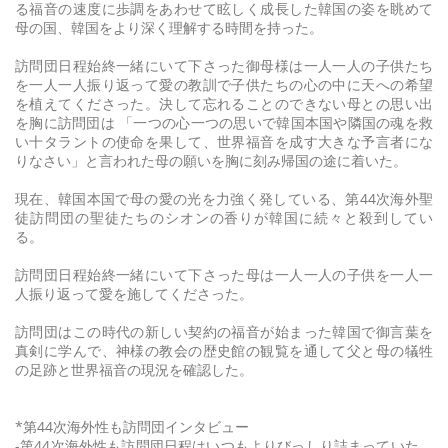
る福音の速度に歩調をあわせて眩しく成長した韓国の姿を眺めて
母の国、韓国をより深く理解する時間を持った。
訪問団日程始終一緒にいて下さった御母様は一人一人の子供たち
を一人一人振り返って愛の教訓で子供たちの心の中に天への希望
を植えてくださった。決して忘れることのできない母との思い出
を胸に訪問団は 「一つの心一つの思いで韓国本国や隣国の魂を救
い十タラントの使命を果して、世界福音を成す大きな予言者にな
りなさい」と言われた母の願いを胸に刻み帰国の途に着いた。
現在、韓国本国で母の愛の光を力強く発している、第44次海外聖
徒訪問団の聖徒たちのシオンの香りが韓国に続々と殺到してい
る。
訪問団日程始終一緒にいて下さった母は一人一人の子供を一人一
人振り返って愛を施してくださった。
訪問団はこの時代の新しい契約の福音が始まった韓国で御言葉を
真剣に学んで、神様の教会の歴史館の観覧を通して父と母の犠牲
の足跡と世界福音の現況を確認した。
*第44次海外性も訪問団インタビュー
-第44次海外性も訪問団日程はいつもよりびっしり詰まっていた。