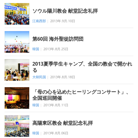
ソウル陽川教会 献堂記念礼拝
江南西部
|
2013年.9月.10日
第60回 海外聖徒訪問団
韓国
|
2013年.8月.25日
2013夏季学生キャンプ、全国の教会で開かれ
る
大韓民国
|
2013年.8月.18日
「母の心を込めたヒーリングコンサート」、
全国巡回開催
韓国
|
2013年.8月.11日
高陽東区教会 献堂記念礼拝
韓国
|
2013年.8月.06日