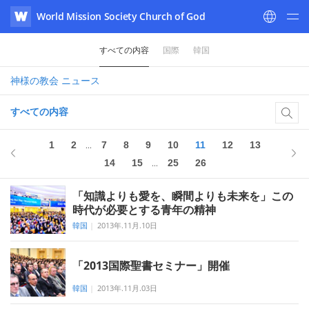
World Mission Society Church of God
WATV
すべての内容
国際
韓国
神様の教会
ニュース
すべての内容
26の
11
1
2
7
8
9
10
11
12
13
...
14
15
25
26
...
「知識よりも愛を、瞬間よりも未来を」この
時代が必要とする青年の精神
韓国
|
2013年.11月.10日
「2013国際聖書セミナー」開催
韓国
|
2013年.11月.03日