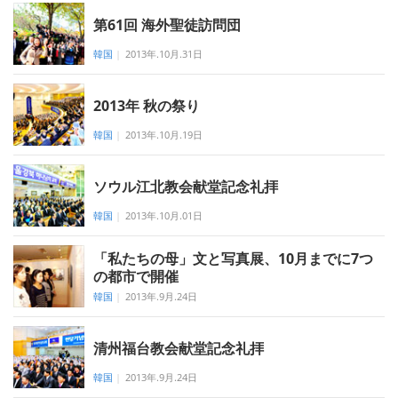
第61回 海外聖徒訪問団
韓国
|
2013年.10月.31日
2013年 秋の祭り
韓国
|
2013年.10月.19日
ソウル江北教会献堂記念礼拝
韓国
|
2013年.10月.01日
「私たちの母」文と写真展、10月までに7つ
の都市で開催
韓国
|
2013年.9月.24日
清州福台教会献堂記念礼拝
韓国
|
2013年.9月.24日