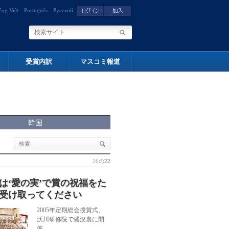
ếng Việt
Português
Русский
受賞内訳
マスコミ報道
韓国
26の
22
は‘愛の実’で賞の祝福をた
受け取ってください
2005年定期総会授賞式、
沃川研修院で盛況裏に開
催