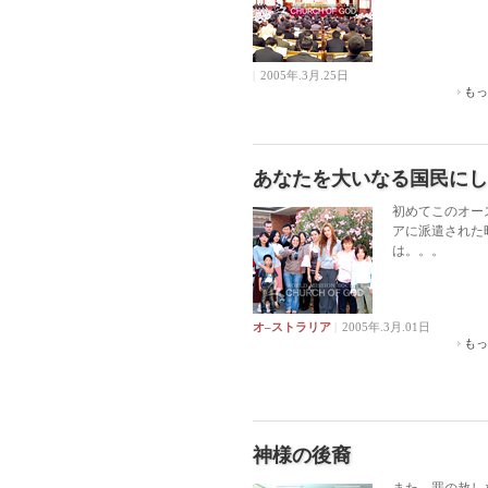
|
2005年.3月.25日
もっ
あなたを大いなる国民にし
初めてこのオー
アに派遣された
は。。。
オ–ストラリア
|
2005年.3月.01日
もっ
神様の後裔