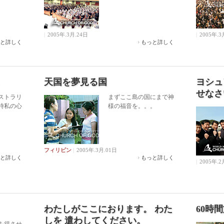
|
2005年.3月.24日
|
2005年.3
と詳しく
もっと詳しく
天国を夢見る国
ヨシュ
せなさ
ストラリ
まずここ島の国にまで神
時私の心
様の福音を。。。
フィリピン
|
2005年.3月.01日
と詳しく
もっと詳しく
|
2005年.2
わたしがここにおります。 わた
60時
しを 遣わしてください。