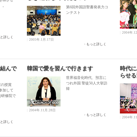
を得させ
。。
第6回外国語聖書発表力コ
ンテスト
|
2004年.1
と詳しく
|
2005年.1月.17日
もっと詳しく
結んで
韓国で愛を習んで行きます
時代に
らせる
世界福音化時代、預言に
つれ外国 聖徒50人大挙訪
実の授賞
韓
参加して
)研修院で
|
2004年.11月.28日
もっと詳しく
|
2004年.1
と詳しく