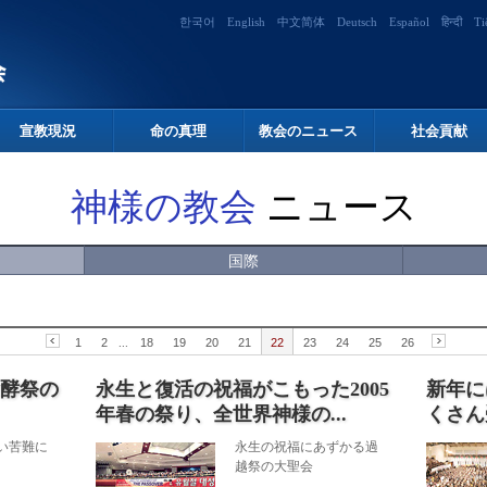
한국어
English
中文简体
Deutsch
Español
हिन्दी
Ti
宣教現況
命の真理
教会のニュース
社会貢献
神様の教会
ニュース
国際
1
2
...
18
19
20
21
22
23
24
25
26
酵祭の
永生と復活の祝福がこもった2005
新年に
年春の祭り、全世界神様の...
くさん
い苦難に
永生の祝福にあずかる過
越祭の大聖会