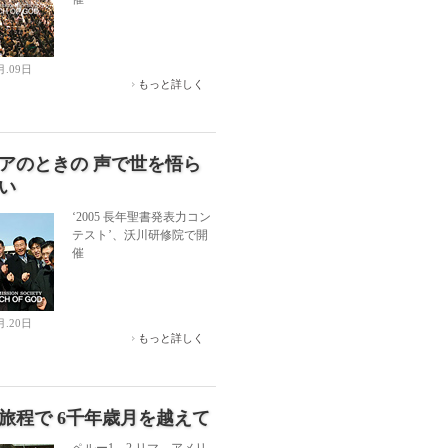
月.09日
もっと詳しく
アのときの 声で世を悟ら
い
‘2005 長年聖書発表力コン
テスト’、沃川研修院で開
催
月.20日
もっと詳しく
間旅程で 6千年歳月を越えて