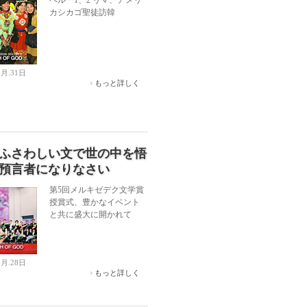
ペルー1、2 リマ、アメリ
カシカゴ聖徒訪韓
2月.31日
もっと詳しく
ふさわしい文で世の中を悟
預言者になりなさい
第5回メルキゼデク文学賞
授賞式、豊かなイベント
と共に盛大に開かれて
1月.28日
もっと詳しく