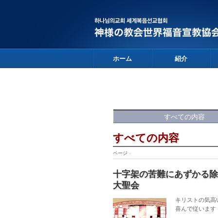
ホーム
紹介
すべての内容
すべての内容
ページ
»
十字架の苦難にあずかる除
大聖会
キリストの気高
喜んで従います