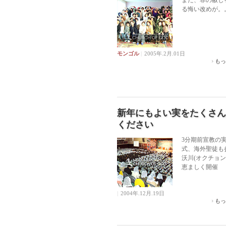
また、罪の赦し
る悔い改めが。
モンゴル
|
2005年.2月.01日
もっ
新年にもよい実をたくさん
ください
3分期前宣教の
式、海外聖徒も
沃川(オクチョン
恵ましく開催
|
2004年.12月.19日
もっ