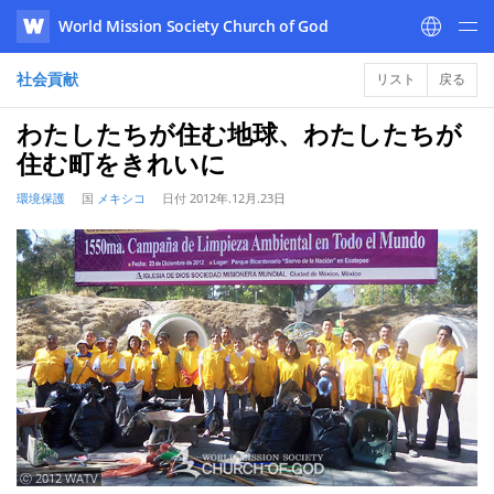
World Mission Society Church of God
WATV
社会貢献
リスト
戻る
わたしたちが住む地球、わたしたちが
住む町をきれいに
環境保護
国
メキシコ
日付
2012年.12月.23日
ⓒ 2012 WATV