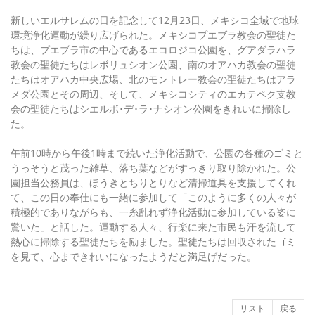
新しいエルサレムの日を記念して12月23日、メキシコ全域で地球
環境浄化運動が繰り広げられた。メキシコプエブラ教会の聖徒た
ちは、プエブラ市の中心であるエコロジコ公園を、グアダラハラ
教会の聖徒たちはレボリュシオン公園、南のオアハカ教会の聖徒
たちはオアハカ中央広場、北のモントレー教会の聖徒たちはアラ
メダ公園とその周辺、そして、メキシコシティのエカテペク支教
会の聖徒たちはシエルボ･デ･ラ･ナシオン公園をきれいに掃除し
た。
午前10時から午後1時まで続いた浄化活動で、公園の各種のゴミと
うっそうと茂った雑草、落ち葉などがすっきり取り除かれた。公
園担当公務員は、ほうきとちりとりなど清掃道具を支援してくれ
て、この日の奉仕にも一緒に参加して「このように多くの人々が
積極的でありながらも、一糸乱れず浄化活動に参加している姿に
驚いた」と話した。運動する人々、行楽に来た市民も汗を流して
熱心に掃除する聖徒たちを励ました。聖徒たちは回収されたゴミ
を見て、心まできれいになったようだと満足げだった。
リスト
戻る