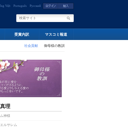
ếng Việt
Português
Русский
受賞内訳
マスコミ報道
社会貢献
御母様の教訓
真理
ム神様
エルサレム