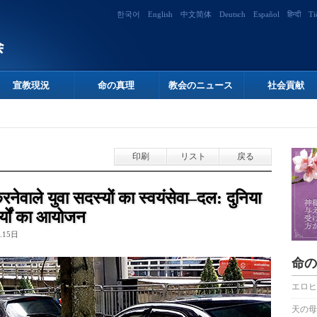
한국어
English
中文简体
Deutsch
Español
हिन्दी
Ti
宣教現況
命の真理
教会のニュース
社会貢献
印刷
リスト
戻る
ेवाले युवा सदस्यों का स्वयंसेवा–दल: दुनिया
कार्यों का आयोजन
.15日
命の
エロヒ
天の母