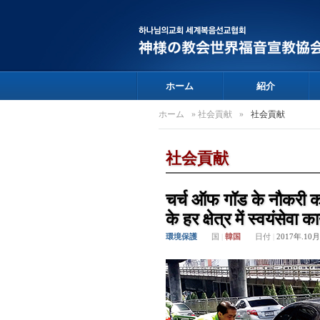
ホーム
紹介
ホーム
»
社会貢献
»
社会貢献
社会貢献
चर्च ऑफ गॉड के नौकरी करन
के हर क्षेत्र में स्वयंसेवा 
環境保護
国
|
韓国
日付
|
2017年.10月