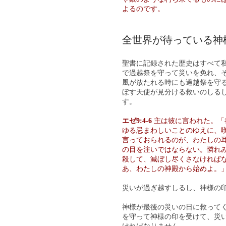
よるのです。
全世界が待っている神
聖書に記録された歴史はすべて私
で過越祭を守って災いを免れ、
風が放たれる時にも過越祭を守
ぼす天使が見分ける救いのしる
す。
エゼ9:4-6
主は彼に言われた。「
ゆる忌まわしいことのゆえに、
言っておられるのが、わたしの
の目を注いではならない。憐れ
殺して、滅ぼし尽くさなければ
あ、わたしの神殿から始めよ。
災いが過ぎ越すしるし、神様の
神様が最後の災いの日に救って
を守って神様の印を受けて、災