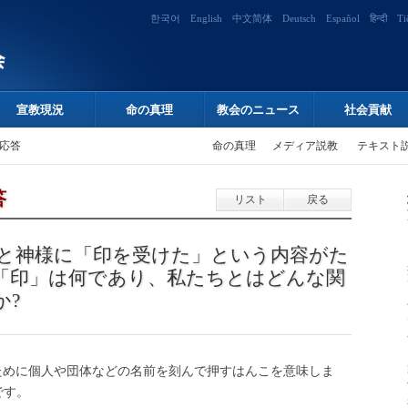
한국어
English
中文简体
Deutsch
Español
हिन्दी
Ti
宣教現況
命の真理
教会のニュース
社会貢献
応答
命の真理
メディア説教
テキスト
答
リスト
戻る
と神様に「印を受けた」という内容がた
「印」は何であり、私たちとはどんな関
か?
ために個人や団体などの名前を刻んで押すはんこを意味しま
です。