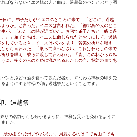
ければならないイエス様の肉と血は、過越祭のパンとぶどう酒
一日に、弟子たちがイエスのところに来て、「どこに、過越
しょうか」と言った。イエスは言われた。「都のあの人のとこ
先生が、「わたしの時が近づいた。お宅で弟子たちと一緒に過
す。』」弟子たちは、イエスに命じられたとおりにして、過越
事をしているとき、イエスはパンを取り、賛美の祈りを唱え
えながら言われた。「取って食べなさい。これはわたしの体で
の祈りを唱え、彼らに渡して言われた。「皆、この杯から飲み
ように、多くの人のために流されるわたしの血、契約の血であ
のパンとぶどう酒を食べて飲んだ者が、すなわち神様の印を受
れるようにする神様の印は過越祭だということです。
印、過越祭
う祭りの名前からも分かるように、神様は災いを免れるように
れました。
一歳の雄でなければならない。用意するのは羊でも山羊でも