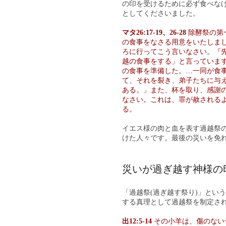
の印を受けるために必ず食べな
としてくださいました。
マタ26:17-19、26-28
除酵祭の第
の食事をなさる用意をいたしま
ろに行ってこう言いなさい。『
越の食事をする」と言っていま
の食事を準備した。…一同が食
て、それを裂き、弟子たちに与
ある。」また、杯を取り、感謝
なさい。これは、罪が赦される
る。
イエス様の肉と血を表す過越祭
けた人々です。最後の災いを免
災いが過ぎ越す神様の
「過越祭(過ぎ越す祭り)」とい
する真理として過越祭を制定さ
出12:5-14
その小羊は、傷のない