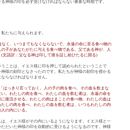
せる神様の印を必ず受けなければならない重要な時期です。
、私たちに与えられます。
はなく、いつまでもなくならないで、永遠の命に至る食べ物の
人の子があなたがたに与える食べ物である。父である神が、人
(文語訳：父なる神は印して彼を証し給ひたるに因る)
いうことは、イエス様に印を押して認められたということで
を神様の刻印となさったのです。私たちが神様の刻印を授かる
にならなければなりません。
「はっきり言っておく。人の子の肉を食べ、その血を飲まな
ない。わたしの肉を食べ、わたしの血を飲む者は、永遠の命を
日に復活させる。わたしの肉はまことの食べ物、わたしの血は
わたしの肉を食べ、わたしの血を飲む者は、いつもわたしの内
の人の内にいる。
人は、イエス様がその内にいるようになります。イエス様と一
いただいた神様の印を自動的に受けるようになるのです。神様