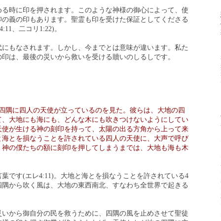
める時に印を押されます。このような神様の御心によって、使
仰の義の印もあります。聖霊も印を受けた保証としてくださる
11、二コリ1:22)。
代にもなされます。しかし、今までとは意味が違います。私た
の印は、最後の災いから救いを受ける贖いのしるしです。
四隅に四人の天使が立っているのを見た。彼らは、大地の四
て、大地にも海にも、どんな木にも吹きつけないようにしてい
天使が生ける神の刻印を持って、太陽の出る方角から上って来
と海とを損なうことを許されている四人の天使に、大声で呼び
、神の僕たちの額に刻印を押してしまうまでは、大地も海も木
です(エレ4:11)。大地と海とを損なうことを許されている4
四隅から吹く風は、大地の東西南北、すなわち全世界で起きる
災いから御自分の民を救うために、四隅の風を止めさせて聖徒