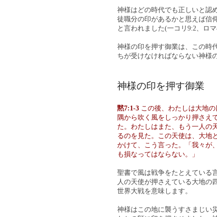
神様はどの時代でも正しいと認
徒職分の印があるかと思えば信
と言われました(一コリ9:2、ロマ4:
神様の印を押す御業は、この時
ちが受けなければならない神様
神様の印を押す御業
黙7:1-3
この後、わたしは大地の
隅から吹く風をしっかり押さえ
た。わたしはまた、もう一人の
るのを見た。この天使は、大地
かけて、こう言った。「我々が
も損なってはならない。」
聖書で風は戦争をたとえている言葉
人の天使が押さえている大地の
世界大戦を意味します。
神様はこの地に襲うすさまじい