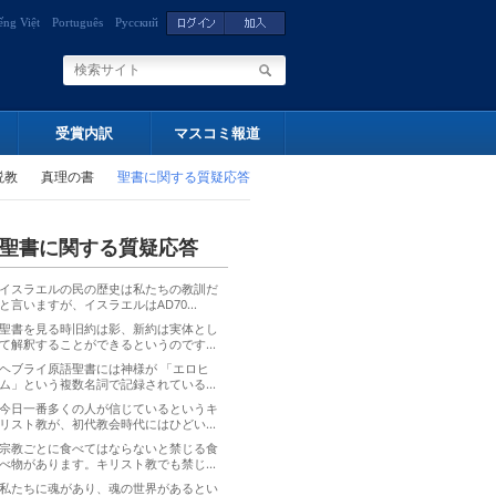
ếng Việt
Português
Русский
受賞内訳
マスコミ報道
説教
真理の書
聖書に関する質疑応答