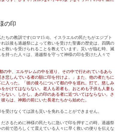
様の印
たちの教訓です(ロマ15:4)。イスラエルの民たちがエジプト
それ以後も過越祭によって救いを受けた聖書の歴史は、四隅の
ると救いを受けられることを教えています。災いが臨む時、滅
しを持った人々は、過越祭を守って神様の印を受けた人々で
都の中、エルサレムの中を巡り、その中で行われているあら
嘆き悲しんでいる者の額に印を付けよ。」また、他の者たちに
耳に入った。「彼の後ろについて都の中を巡れ。打て。慈しみ
みをかけてはならない。老人も若者も、おとめも子供も人妻も
ならない。しかし、あの印のある者に近づいてはならない。さ
」彼らは、神殿の前にいた長老たちから始めた。
印を受けなくては誰も災いを免れることができません。
くださるために神様の民たちに急いで印を押すこの時、過越祭
いの前で恐ろしくて震えている人々に早く救いの便りを伝えな