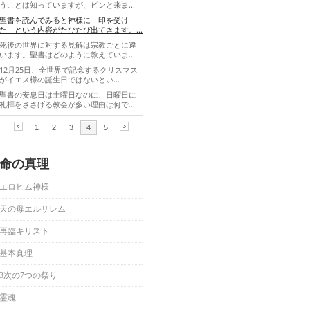
命の真理
エロヒム神様
天の母エルサレム
再臨キリスト
基本真理
3次の7つの祭り
霊魂