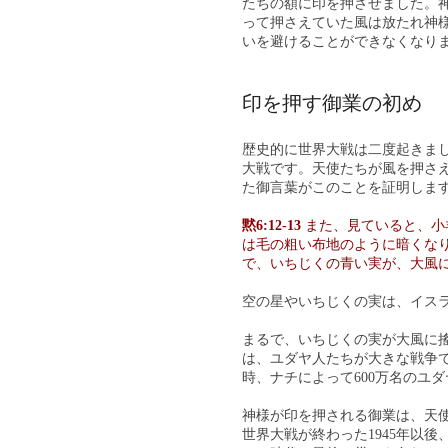
たちの額に印を押させました。
って押さえていた風は放たれ神
いを避けることができなくなり
印を押す御業の初め
歴史的に世界大戦は二度起きまし
大戦です。天使たちが風を押さ
た御言葉がこのことを証明しま
黙6:12-13
また、見ていると、小
は毛の粗い布地のように暗くな
で、いちじくの青い実が、大風
空の星やいちじくの実は、イスラエル
まるで、いちじくの実が大風に
は、ユダヤ人たちが大きな戦争
時、ナチによって600万名のユ
神様が印を押される御業は、天
世界大戦が終わった1945年以