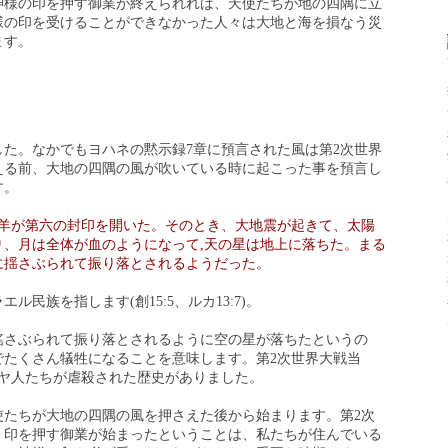
神様の印を押す御業が終えられれば、天使たちが地の四隅に立
様の印を受けることができなかった人々は大地と海を損なう災
ます。
た。なかでもヨハネの黙示録7章に預言された風は第2次世界
える前、大地の四隅の風が吹いている時に起こった事を預言し
す。
羊が第六の封印を開いた。そのとき、大地震が起きて、太陽
り、月は全体が血のようになって,天の星は地上に落ちた。まる
に揺さぶられて振り落とされるようだった。
民族を指します(創15:5、ルカ13:7)。
搖さぶられて振り落とされるように空の星が落ちたというの
でたくさん犠牲になることを意味します。第2次世界大戦当
ダヤ人たちが虐殺された歴史がありました。
使たちが大地の四隅の風を押さえた後から始まります。第2次
後、印を押す御業が始まったということは、私たちが住んでいる