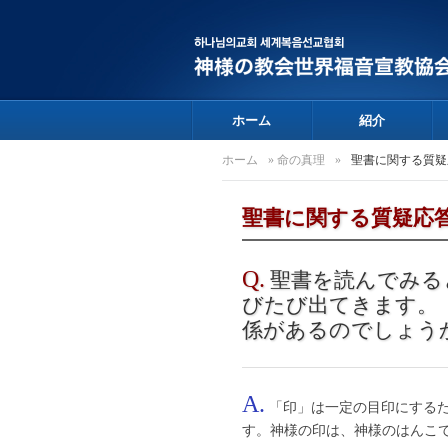
ホーム
紹介
ホーム
»
命の真理
»
聖書に関する質疑
聖書に関する質疑応
Q.
聖書を読んでみる
びたび出てきます。
係があるのでしょう
A.
「印」は一定の目印にする
す。神様の印は、神様のはんこ