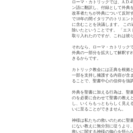
ローマ・カトリックでは、A.D.4
ン語に翻訳し、付録として外典
改革者たちが外典について反対する
で18年の間イタリアのトリエン
に含むことを決議します。 この
除いたということです。 「エスド
取り入れたのですが、これは彼
それなら、ローマ・カトリック
外典の一部分を拡大して解釈す
きるからです。
カトリック教会には正典を根拠
一部を支持し擁護する内容が含
ることで、聖書中心の信仰を強
外典を聖書に加える行為は、聖
のを必要に合わせて聖書の教え
し、いくらもっともらしく見え
いに至ることができません。
神様は私たちの救いのために聖
にない教えに無分別に従うより
救いに関する神様の御心を悟ら