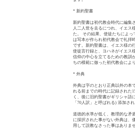
* 新約聖書
新約聖書は初代教会時代に編集
人二人世を去るにつれ、イエス
た。 その結果、使徒たちによっ
は写本が作られ初代教会で礼拝
です。新約聖書は、イエス様の
使徒言行録と、ヨハネがイエス
信仰の中心を立てるための教訓
ちの模範に倣った初代教会によ
* 外典
外典は字のとおり正典以外の本です
れる前までの時代に記録された1
く、後に旧約聖書がギリシャ語に
「70人訳」と呼ばれる) 添加さ
道徳的水準が低く、教理的な矛
に採択された事がない外典は、
用して説教なさった事はありま