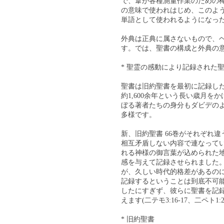
で、葦が各種測量作業のための棒
の意味で使われはじめ、このよう
単語として使われるようになったのです(
外典は正典に属さないもので、
す。では、聖書の構成と外典の
* 聖霊の感動により記録された
聖書は旧約聖書を最初に記録し
約1,600余年という長い歳月
ぼる著者たちの身分もダビデの
多様です。
新、旧約聖書 66巻がそれぞれ
相互矛盾しない内容で連なって
れる神様の御言葉が込められた
感を与えて記録させられました
が、久しい時代的格差があるの
記録するということは到底不可
したにすぎず、彼らに聖書を記
えます(二テモ3:16-17、二ペト1:20
* 旧約聖書