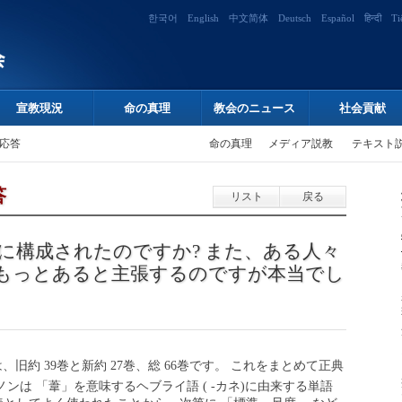
한국어
English
中文简体
Deutsch
Español
हिन्दी
Ti
宣教現況
命の真理
教会のニュース
社会貢献
応答
命の真理
メディア説教
テキスト
答
リスト
戻る
に構成されたのですか? また、ある人々
にもっとあると主張するのですが本当でし
旧約 39巻と新約 27巻、総 66巻です。 これをまとめて正典
カノンは 「葦」を意味するヘブライ語 ( -カネ)に由来する単語