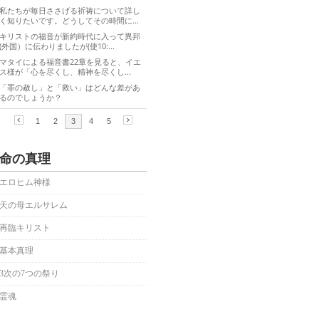
命の真理
エロヒム神様
天の母エルサレム
再臨キリスト
基本真理
3次の7つの祭り
霊魂