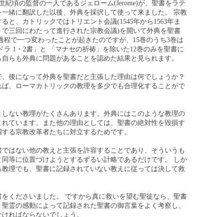
世紀頃の監督の一人であるジェローム(Jerome)が、聖書をラテ
を一緒に翻訳した以後、外典を採択して使って来ました。 宗教
と、カトリックではトリエント会議(1545年から1563年ま
トで三回にわたって進行された宗教会議)を開いて外典を聖書
過程で一つ変わったことが起きたのですが、15巻のうち3巻は
ラ 1・2書」と 「マナセの祈祷」を除いた12巻のみを聖書に
ら自らも外典に問題があることを認めた結果と見られます。
で、後になって外典を聖書だと主張した理由は何でしょうか？
れば、ローマカトリックの教理を多少でも合理化することがで
としない教理がたくさんあります。外典にはこのような教理の
まれています。また他の理由としては、聖書の絶対性を毀損す
調する宗教改革者たちに対立するためです。
書ではない他の教えと主張を許容することであり、そういうも
と同等に位置づけようとするずるい計略であるだけです。 しか
る教理でも、聖書に記録されていない教えに従っては決して救
書をくださいました。 ですから真に救いを望む聖徒なら、聖書
、聖霊の感動によって記録された聖書の御言葉をよく考察し、
なければならないでしょう。