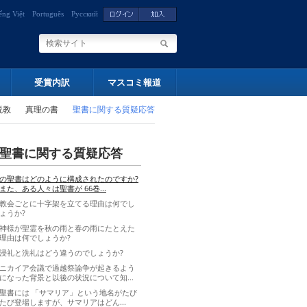
ếng Việt
Português
Русский
受賞内訳
マスコミ報道
説教
真理の書
聖書に関する質疑応答