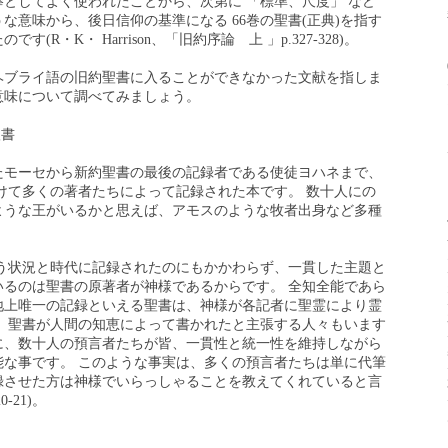
としてよく使われたことから、次第に 「標準、尺度」 など
な意味から、後日信仰の基準になる 66巻の聖書(正典)を指す
R・K・ Harrison、「旧約序論 上 」p.327-328)。
ヘブライ語の旧約聖書に入ることができなかった文献を指しま
意味について調べてみましょう。
聖書
たモーセから新約聖書の最後の記録者である使徒ヨハネまで、
をかけて多くの著者たちによって記録された本です。 数十人にの
ような王がいるかと思えば、アモスのような牧者出身など多種
違う状況と時代に記録されたのにもかかわらず、一貫した主題と
いるのは聖書の原著者が神様であるからです。 全知全能であら
地上唯一の記録といえる聖書は、神様が各記者に聖霊により霊
。 聖書が人間の知恵によって書かれたと主張する人々もいます
に、数十人の預言者たちが皆、一貫性と統一性を維持しながら
能な事です。 このような事実は、多くの預言者たちは単に代筆
録させた方は神様でいらっしゃることを教えてくれていると言
-21)。