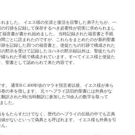
されました。 イエス様の生涯と復活を目撃した弟子たちが、一
様の行跡を記録して保存するべき必要性が切実に求められまし
て福音書が書かれ始めました。 当時記録された福音書と手紙
時間ごとに読まれたのですが、これらをまとめたのが新約聖書
行跡を記録した四つの福音書と、使徒たちの行跡で構成された
様の黙示を受けて記録したヨハネの黙示録以外は、聖徒たちの
が綴られた手紙で構成されています。すべてイエス様と使徒た
り、聖書として認められて来た内容です。
。 通常B.C.400年頃のマラキ預言者以後、イエス様が来ら
5巻の本を指します。 元々ヘブライ語旧約聖書には外典がな
翻訳された時(当時翻訳に参加した70余人の数字を取って
れました。
盾をもたらすだけでなく、歴代のヘブライの伝統の中でも正典
価値がないといって偽典とも呼ばれます。 イエス様も外典を引
せん。