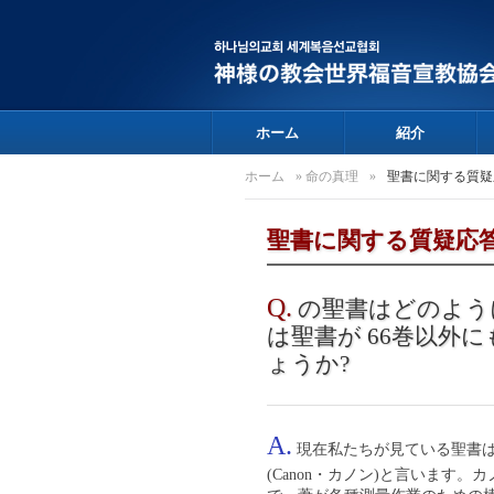
ホーム
紹介
ホーム
»
命の真理
»
聖書に関する質疑
聖書に関する質疑応
Q.
の聖書はどのよう
は聖書が 66巻以外
ょうか?
A.
現在私たちが見ている聖書は、
(Canon・カノン)と言います。