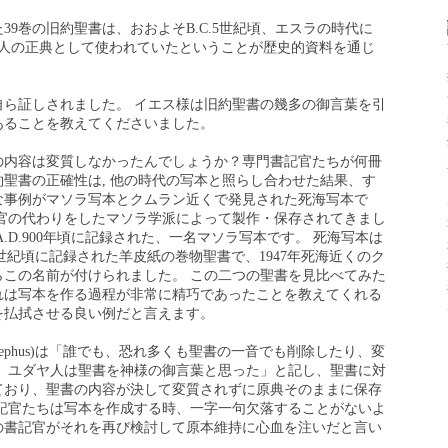
9巻の旧約聖書は、おおよそB.C.5世紀頃、エスラの時代に
イ人の正典として使われていたということが歴史的資料を通じ
自ら証しされました。 イエス様は旧約聖書の幾多の御言葉を引
あることを教えてくださいました。
の内容は変質しなかったんでしょうか？専門書記官たちが何冊
聖書の正確性は, 他の時代の写本と照らし合わせた結果、す
な事例がマソラ写本とクムラン近くで発見された死海写本で
記官の代わりをしたマソラ学派によって製作・保存されてきまし
.D.900年頃に記録された、一名マソラ写本です。 死海写本は
.C.1世紀頃に記録された羊皮紙の巻物聖書で、1947年死海近くのク
らこの名前が付けられました。 この二つの聖書を見比べてみた
れは写本を作る過程が非常に精巧であったことを教えてくれる
を払拭させる良い例だと言えます。
sephus)は「誰でも、恐れ多くも聖書の一音でも削除したり、変
。 ユダヤ人は聖書を神様の御言葉と思った」と記し、聖書に対
ており、聖書の内容が決して変質されずに原典そのままに保存
書記官たちは写本を作成する時、一字一句欠落することがないよ
の書記官がそれを再び検討して原本維持に心血を注いだと言い