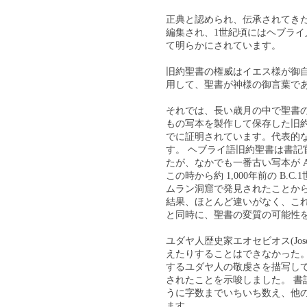
正典と認められ、伝承されてきた3
編集され、1世紀頃にはヘブラ
て明らかにされています。
旧約聖書の権威はイエス様が御
用して、聖書が神様の御言葉で
それでは、長い歳月の中で聖書
もの写本を製作して保存した旧約
でに証明されています。代表的
す。 ヘブライ語旧約聖書は書
たが、なかでも一番古い写本が A
この時から約 1,000年前の B
ムラン洞窟で発見されたことか
結果、ほとんど違いがなく、こ
と同時に、聖書の変質の可能性
ユダヤ人歴史家エオセビオス(Jo
えたりすることはできなかった
するユダヤ人の敬虔さを描写し
されたことを示唆しました。 
うに字数までいちいち数え、他
ます。